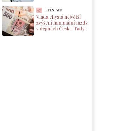
to, jak přes ni číst cizí
chaty
LIFESTYLE
Vláda chystá největší
zvýšení minimální mzdy
v dějinách Česka. Tady je
částka, která vám
přistane na účet