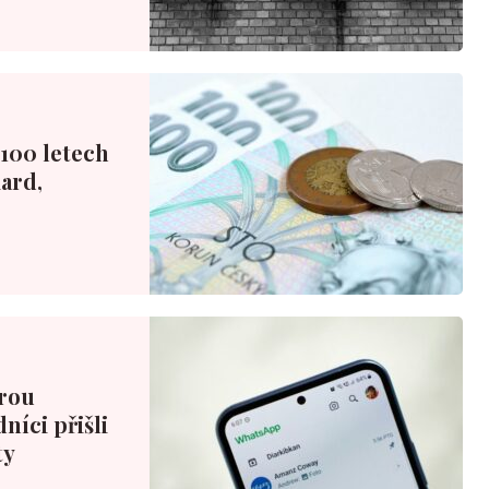
100 letech
iard,
erou
níci přišli
ty