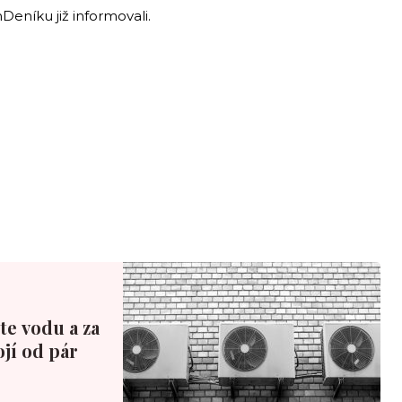
eníku již informovali.
te vodu a za
ojí od pár