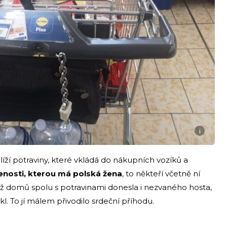
i
líží potraviny, které vkládá do nákupních vozíků a
nosti, kterou má polská žena
, to někteří včetně ní
iž domů spolu s potravinami donesla i nezvaného hosta,
kl. To jí málem přivodilo srdeční příhodu.