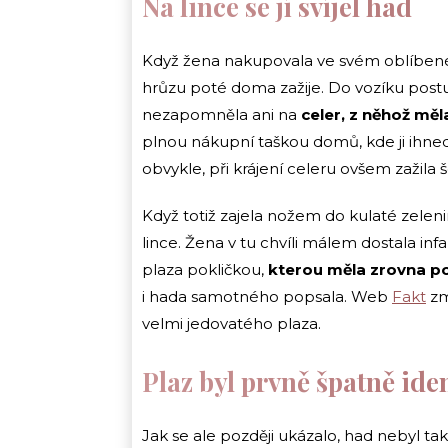
Na lince se jí svíjel had
Když žena nakupovala ve svém oblíbené
hrůzu poté doma zažije. Do vozíku post
nezapomněla ani na
celer, z něhož měl
plnou nákupní taškou domů, kde ji ihned
obvykle, při krájení celeru ovšem zažila š
Když totiž zajela nožem do kulaté zelenin
lince. Žena v tu chvíli málem dostala infa
plaza pokličkou,
kterou měla zrovna po
i hada samotného popsala. Web
Fakt
zm
velmi jedovatého plaza.
Plaz byl prvně špatně ide
Jak se ale později ukázalo, had nebyl t