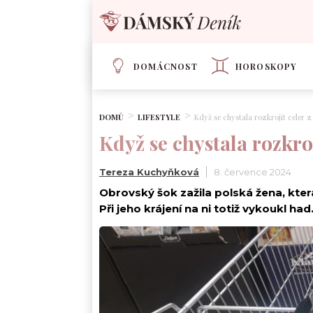
DOMÁCNOST
HOROSKOPY
DOMŮ
LIFESTYLE
Když se chystala rozkrojit celer z 
Když se chystala rozkroji
Tereza Kuchyňková
8. července 2024
Obrovský šok zažila polská žena, kter
Při jeho krájení na ni totiž vykoukl had