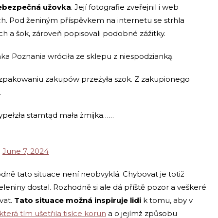
 nebezpečná užovka
. Její fotografie zveřejnil i web
ích. Pod ženiným příspěvkem na internetu se strhla
rach a šok, zároveň popisovali podobné zážitky.
oznania wróciła ze sklepu z niespodzianką.
rozpakowaniu zakupów przeżyła szok. Z zakupionego
.
wypełzła stamtąd mała żmijka……
)
June 7, 2024
dně tato situace není neobvyklá. Chybovat je totiž
eleniny dostal. Rozhodně si ale dá příště pozor a veškeré
vat.
Tato situace možná inspiruje lidi
k tomu, aby v
 která tím ušetřila tisíce korun
a o jejímž způsobu