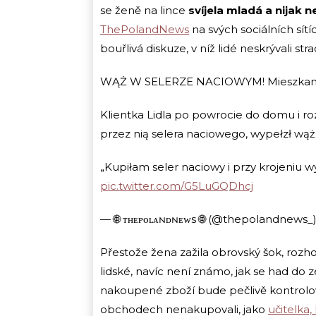
se ženě na lince
svíjela mladá a nijak
ThePolandNews
na svých sociálních sít
bouřlivá diskuze, v níž lidé neskrývali st
WĄŻ W SELERZE NACIOWYM! Mieszkanka P
Klientka Lidla po powrocie do domu i 
przez nią selera naciowego, wypełzł wąż
„Kupiłam seler naciowy i przy krojeniu 
pic.twitter.com/G5LuGQDhcj
— 🌐 ᴛʜᴇᴘᴏʟᴀɴᴅɴᴇᴡs 🌐 (@thepolandnews_
Přestože žena zažila obrovský šok, rozho
lidské, navíc není známo, jak se had do z
nakoupené zboží bude pečlivě kontrolo
obchodech nenakupovali, jako
učitelka,