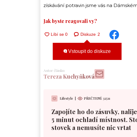
získávání potravin jsme vás na DámskémD
Jak byste reagovali vy?
Diskuze
2
Vstoupit do diskuze
Autor článku
Tereza Kuchyňková
Lifestyle
|
PŘEČTENÍ:
32511
Zapojíte ho do zásuvky, nalije
5 minut ochladí místnost. St
stovek a nemusíte nic vrtat