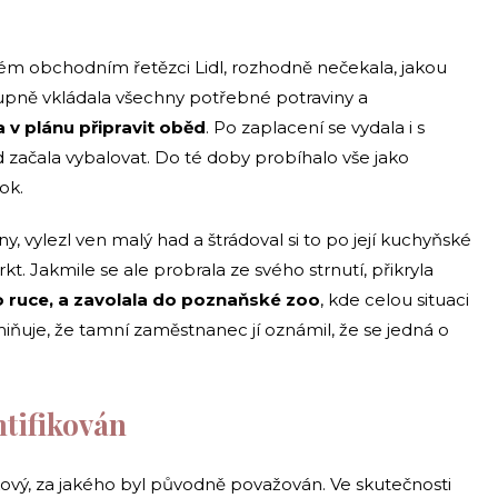
m obchodním řetězci Lidl, rozhodně nečekala, jakou
upně vkládala všechny potřebné potraviny a
a v plánu připravit oběd
. Po zaplacení se vydala i s
 začala vybalovat. Do té doby probíhalo vše jako
ok.
y, vylezl ven malý had a štrádoval si to po její kuchyňské
rkt. Jakmile se ale probrala ze svého strnutí, přikryla
 ruce, a zavolala do poznaňské zoo
, kde celou situaci
iňuje, že tamní zaměstnanec jí oznámil, že se jedná o
ntifikován
akový, za jakého byl původně považován. Ve skutečnosti