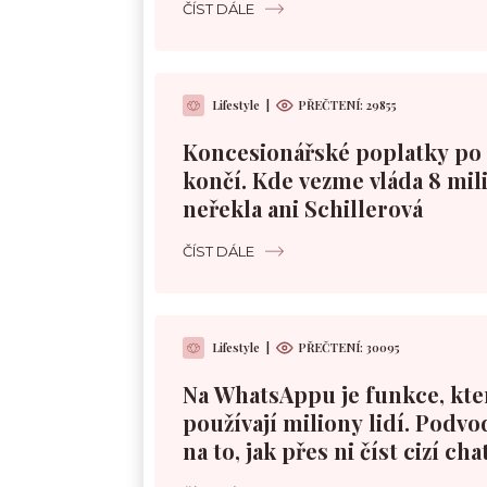
ČÍST DÁLE
Lifestyle
|
PŘEČTENÍ:
29855
Koncesionářské poplatky po 
končí. Kde vezme vláda 8 mil
neřekla ani Schillerová
ČÍST DÁLE
Lifestyle
|
PŘEČTENÍ:
30095
Na WhatsAppu je funkce, kt
používají miliony lidí. Podvod
na to, jak přes ni číst cizí cha