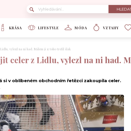
KRÁSA
LIFESTYLE
MÓDA
VZTAHY
Lidlu, vylezl na ni had. Málem ji z toho trefil šlak
t celer z Lidlu, vylezl na ni had. M
á si v oblíbeném obchodním řetězci zakoupila celer.
.