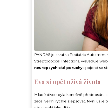
PANDAS je zkratka Pediatric Autoimmune
Streptococcal Infections, vysvětluje we
neuropsychické poruchy
spojené se st
Eva si opět užívá života
Mladé dívce byla konečně předepsána sprá
začal velmi rychle zlepšovat. Nyní už je t
a je veselá jako dříve.