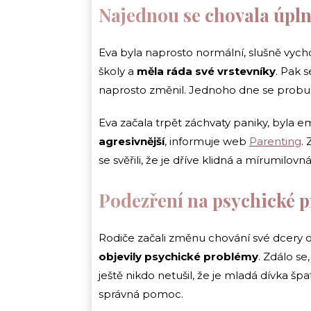
Najednou se chovala úpln
Eva byla naprosto normální, slušně vych
školy a
měla ráda své vrstevníky
. Pak s
naprosto změnil. Jednoho dne se probudi
Eva začala trpět záchvaty paniky, byla 
agresivnější
, informuje web
Parenting
.
se svěřili, že je dříve klidná a mírumilovn
Podezření na psychické 
Rodiče začali změnu chování své dcery oka
objevily psychické problémy
. Zdálo se
ještě nikdo netušil, že je mladá dívka špa
správná pomoc.