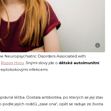
i
 Neuropsychiatric Disorders Associated with
b
Rozvoj Hrou
. Jinými slovy jde o
dětské autoimunitní
reptokokovými infekcemi.
vná léčba. Dostala antibiotika, po kterých se její stav
o podle jejích rodičů „zase ona“, opět se raduje ze života