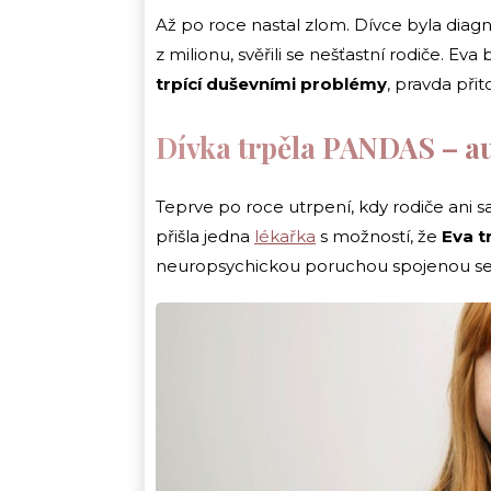
Až po roce nastal zlom. Dívce byla dia
z milionu, svěřili se nešťastní rodiče. Ev
trpící duševními problémy
, pravda při
Dívka trpěla PANDAS – a
Teprve po roce utrpení, kdy rodiče ani s
přišla jedna
lékařka
s možností, že
Eva t
neuropsychickou poruchou spojenou se 