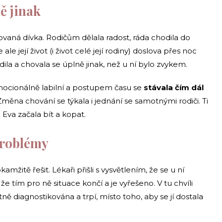
ě jinak
ovaná dívka. Rodičům dělala radost, ráda chodila do
e ale její život (i život celé její rodiny) doslova přes noc
la a chovala se úplně jinak, než u ní bylo zvykem.
emocionálně labilní a postupem času se
stávala čím dál
 Změna chování se týkala i jednání se samotnými rodiči. Ti
á Eva začala bít a kopat.
problémy
mžitě řešit. Lékaři přišli s vysvětlením, že se u ní
, že tím pro ně situace končí a je vyřešeno. V tu chvíli
tně diagnostikována a trpí, místo toho, aby se jí dostala