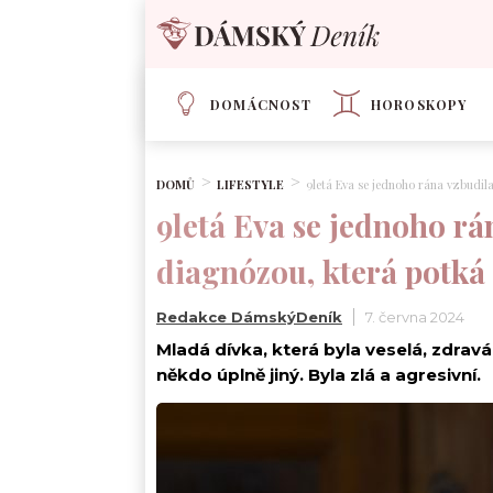
DOMÁCNOST
HOROSKOPY
DOMŮ
LIFESTYLE
9letá Eva se jednoho rána vzbudila
9letá Eva se jednoho rán
diagnózou, která potká 
Redakce DámskýDeník
7. června 2024
Mladá dívka, která byla veselá, zdravá
někdo úplně jiný. Byla zlá a agresivní.