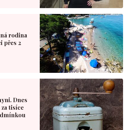
nná rodina
i přes 2
hyni. Dnes
za tisíce
podmínkou