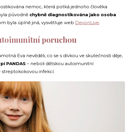
gnostikována nemoc, která potká jednoho člověka
a byla původně
chybně diagnostikována jako osoba
tom byla úplně jiná, vysvětluje web
DevonLive
.
utoimunitní poruchou
amotná Eva nevěděli, co se s dívkou ve skutečnosti děje,
rpí PANDAS
– neboli dětskou autoimunitní
streptokokovou infekcí.