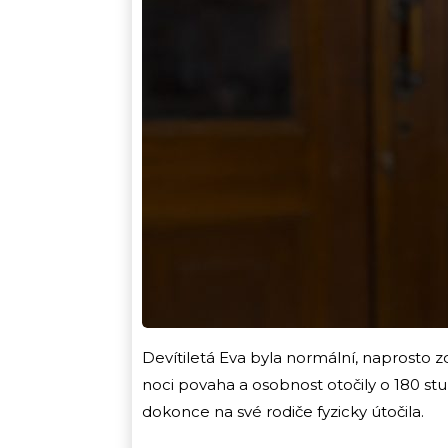
Devítiletá Eva byla normální, naprosto z
noci povaha a osobnost otočily o 180 stup
dokonce na své rodiče fyzicky útočila.