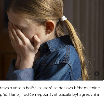
i
dravá a veselá holčička, které se doslova během jediné
ňů. Ráno ji rodiče nepoznávali. Začala být agresivní a