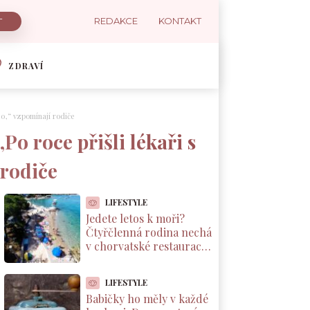
REDAKCE
KONTAKT
ZDRAVÍ
00,“ vzpomínají rodiče
Po roce přišli lékaři s
 rodiče
LIFESTYLE
Jedete letos k moři?
Čtyřčlenná rodina nechá
v chorvatské restauraci
přes 2 000 Kč za jednu
večeři
LIFESTYLE
Babičky ho měly v každé