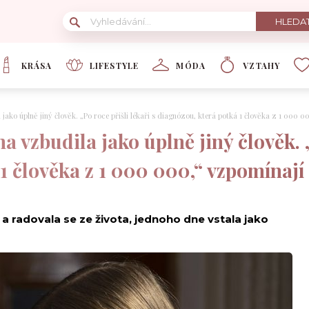
KRÁSA
LIFESTYLE
MÓDA
VZTAHY
 jako úplně jiný člověk. „Po roce přišli lékaři s diagnózou, která potká 1 člověka z 1 000 0
a vzbudila jako úplně jiný člověk. „
1 člověka z 1 000 000,“ vzpomínají
 a radovala se ze života, jednoho dne vstala jako