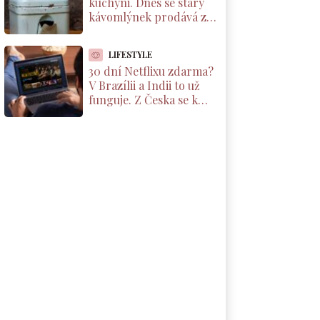
kuchyni. Dnes se starý
kávomlýnek prodává za
tisíce korun, ale jen pod
jednou podmínkou
LIFESTYLE
30 dní Netflixu zdarma?
V Brazílii a Indii to už
funguje. Z Česka se k
nabídce dostanete taky