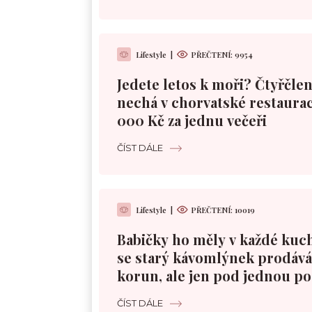
Lifestyle
|
PŘEČTENÍ:
9954
Jedete letos k moři? Čtyřčle
nechá v chorvatské restaurac
000 Kč za jednu večeři
ČÍST DÁLE
Lifestyle
|
PŘEČTENÍ:
10019
Babičky ho měly v každé kuc
se starý kávomlýnek prodává 
korun, ale jen pod jednou 
ČÍST DÁLE