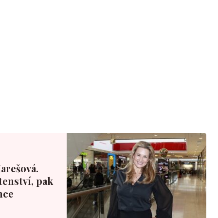
Marešová.
tenství, pak
nce