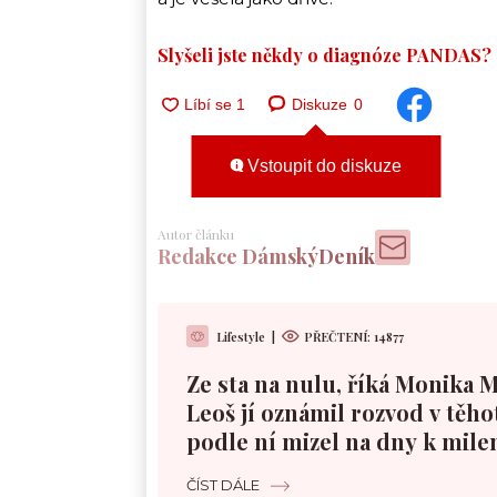
Slyšeli jste někdy o diagnóze PANDAS?
Diskuze
0
Vstoupit do diskuze
Autor článku
Redakce DámskýDeník
Lifestyle
|
PŘEČTENÍ:
14877
Ze sta na nulu, říká Monika 
Leoš jí oznámil rozvod v těho
podle ní mizel na dny k mile
ČÍST DÁLE