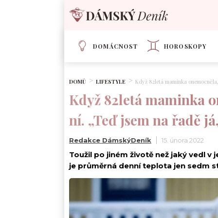
DOMÁCNOST
HOROSKOPY
DOMŮ
LIFESTYLE
Když 82letá maminka onemocněla, sy
Když 82letá maminka on
ní. „Teď jsem na řadě já,
Redakce DámskýDeník
15. února 2022
Toužil po jiném životě než jaký vedl v
je průměrná denní teplota jen sedm stu