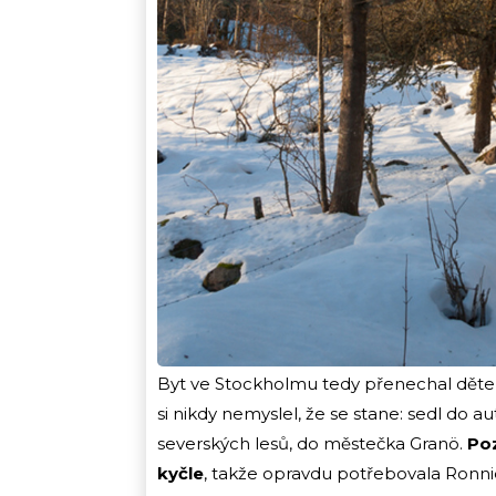
Byt ve Stockholmu tedy přenechal dět
si nikdy nemyslel, že se stane: sedl do
severských lesů, do městečka Granö.
Poz
kyčle
, takže opravdu potřebovala Ron