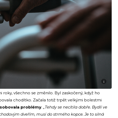
i
mi roky, všechno se změnilo. Byl zaskočený, když ho
bovala chodítko. Začala totiž trpět velkými bolestmi
působovala problémy
.
„Tehdy se necítila dobře. Bydlí ve
chodovým dveřím, musí do strmého kopce. Je to silná