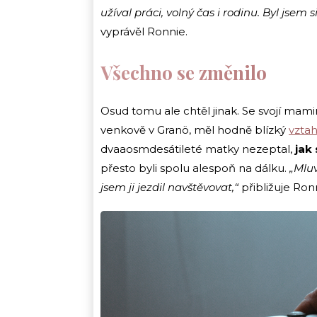
užíval práci, volný čas i rodinu. Byl jsem 
vyprávěl Ronnie.
Všechno se změnilo
Osud tomu ale chtěl jinak. Se svojí mami
venkově v Granö, měl hodně blízký
vzta
dvaaosmdesátileté matky nezeptal,
jak 
přesto byli spolu alespoň na dálku.
„Mluv
jsem ji jezdil navštěvovat,“
přibližuje Ron