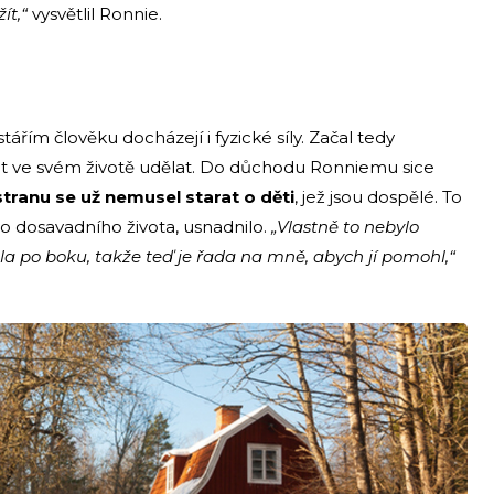
ít,“
vysvětlil Ronnie.
řím člověku docházejí i fyzické síly. Začal tedy
 ve svém životě udělat. Do důchodu Ronniemu sice
tranu se už nemusel starat o děti
, jež jsou dospělé. To
o dosavadního života, usnadnilo.
„Vlastně to nebylo
ála po boku, takže teď je řada na mně, abych jí pomohl,“