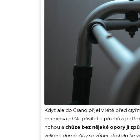
Když ale do Granö přijel v létě před čtyř
maminka přišla přivítat a při chůzi potře
nohou a
chůze bez nějaké opory jí z
velkém domě. Aby se vůbec dostala ke v