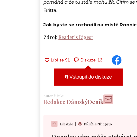
pomáhá a že tu stále mohu žít. Cítím se
Britta.
Jak byste se rozhodli na místě Ronni
Zdroj:
Reader’s Digest
Diskuze
13
Vstoupit do diskuze
Autor článku
Redakce DámskýDeník
Lifestyle
|
PŘEČTENÍ:
25930
Oneplay vám může strhávat 