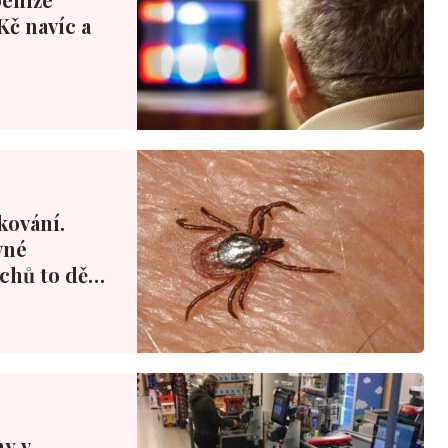
Kč navíc a
kování.
vné
echů to dělá
ny v