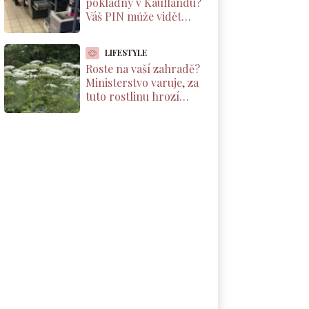
pokladny v Kauflandu?
Váš PIN může vidět
kdokoliv. Kamera ho
vysílá na velký monitor
LIFESTYLE
Roste na vaší zahradě?
Ministerstvo varuje, za
tuto rostlinu hrozí
pokuta až 500 000 Kč