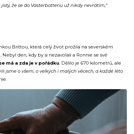
si jistý, že se do Västerbottenu už nikdy nevrátím,“
nkou Brittou, která celý život prožila na severském
h
. Nebyl den, kdy by si nezavolali a Ronnie se své
se má a zda je v pořádku
. Dělilo je 670 kilometrů, ale
ili jsme o všem, o velkých i malých věcech, a každé léto
nie.