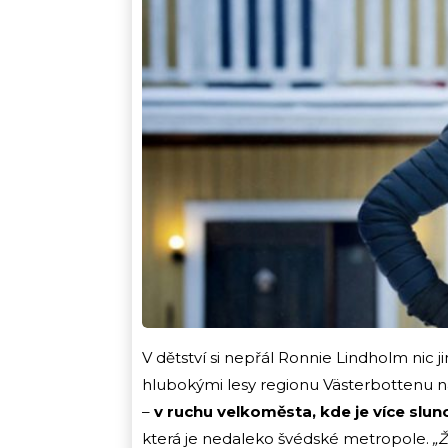
V dětství si nepřál Ronnie Lindholm ni
hlubokými lesy regionu Västerbottenu n
–
v ruchu velkoměsta, kde je více slun
která je nedaleko švédské metropole.
„Ž