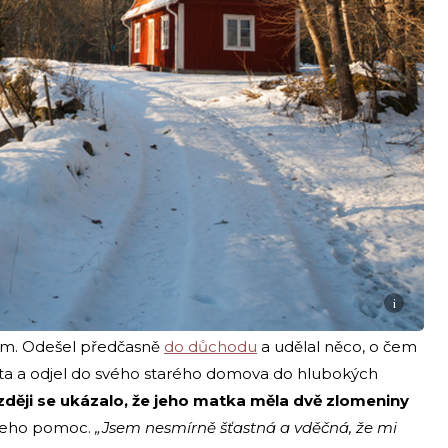
i
em. Odešel předčasně
do důchodu
a udělal něco, o čem
 auta a odjel do svého starého domova do hlubokých
ději se ukázalo, že jeho matka měla dvě zlomeniny
nieho pomoc.
„Jsem nesmírně šťastná a vděčná, že mi