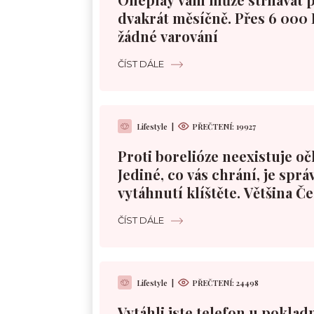
dvakrát měsíčně. Přes 6 000 
žádné varování
ČÍST DÁLE
Lifestyle
|
PŘEČTENÍ:
19927
Proti borelióze neexistuje oč
Jediné, co vás chrání, je sprá
vytáhnutí klíštěte. Většina Č
špatně
ČÍST DÁLE
Lifestyle
|
PŘEČTENÍ:
24498
Vytáhli jste telefon u poklad