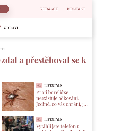
REDAKCE
KONTAKT
ZDRAVÍ
řekl
dal a přestěhoval se k
LIFESTYLE
Proti borelióze
neexistuje očkování.
Jediné, co vás chrání, je
správné vytáhnutí
klíštěte. Většina Čechů
LIFESTYLE
to dělá špatně
Vytáhli jste telefon u