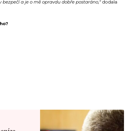
 v bezpečí a je o mě opravdu dobře postaráno,“
dodala
eho?
peníze