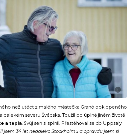
i
c jiného než utéct z malého městečka Granö obklopeného
a dalekém severu Švédska. Toužil po úplně jiném životě
ce a tepla
. Svůj sen si splnil. Přestěhoval se do Uppsaly,
il jsem 34 let nedaleko Stockholmu a opravdu jsem si