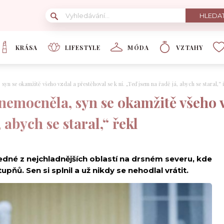
KRÁSA
LIFESTYLE
MÓDA
VZTAHY
n se okamžitě všeho vzdal a přestěhoval se k ní. „Teď jsem na řadě já, abych se staral,“ 
emocněla, syn se okamžitě všeho vz
 abych se staral,“ řekl
 jedné z nejchladnějších oblastí na drsném severu, kde
pňů. Sen si splnil a už nikdy se nehodlal vrátit.