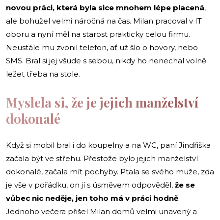
novou práci, která byla sice mnohem lépe placená
,
ale bohužel velmi náročná na čas. Milan pracoval v IT
oboru a nyní měl na starost prakticky celou firmu.
Neustále mu zvonil telefon, ať už šlo o hovory, nebo
SMS. Bral si jej všude s sebou, nikdy ho nenechal volně
ležet třeba na stole.
Myslela si, že je jejich manželství
dokonalé
Když si mobil bral i do koupelny a na WC, paní Jindřiška
začala být ve střehu. Přestože bylo jejich manželství
dokonalé, začala mít pochyby. Ptala se svého muže, zda
je vše v pořádku, on jí s úsměvem odpověděl,
že se
vůbec nic neděje, jen toho má v práci hodně
.
Jednoho večera přišel Milan domů velmi unavený a