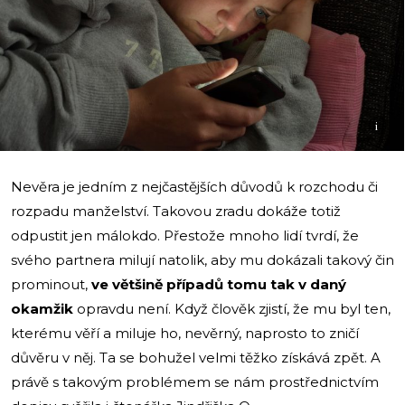
i
Nevěra je jedním z nejčastějších důvodů k rozchodu či
rozpadu manželství. Takovou zradu dokáže totiž
odpustit jen málokdo. Přestože mnoho lidí tvrdí, že
svého partnera milují natolik, aby mu dokázali takový čin
prominout,
ve většině případů tomu tak v daný
okamžik
opravdu není. Když člověk zjistí, že mu byl ten,
kterému věří a miluje ho, nevěrný, naprosto to zničí
důvěru v něj. Ta se bohužel velmi těžko získává zpět. A
právě s takovým problémem se nám prostřednictvím