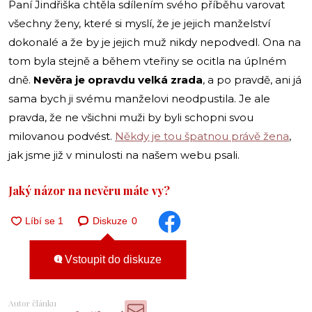
Paní Jindřiška chtěla sdílením svého příběhu varovat
všechny ženy, které si myslí, že je jejich manželství
dokonalé a že by je jejich muž nikdy nepodvedl. Ona na
tom byla stejně a během vteřiny se ocitla na úplném
dně.
Nevěra je opravdu velká zrada
, a po pravdě, ani já
sama bych ji svému manželovi neodpustila. Je ale
pravda, že ne všichni muži by byli schopni svou
milovanou podvést.
Někdy je tou špatnou právě žena
,
jak jsme již v minulosti na našem webu psali.
Jaký názor na nevěru máte vy?
Diskuze
0
Vstoupit do diskuze
Autor článku