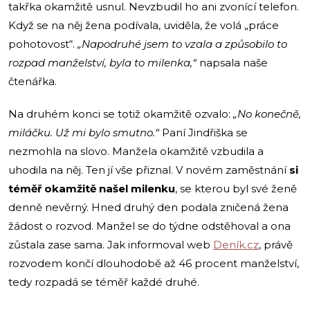
takřka okamžitě usnul. Nevzbudil ho ani zvonící telefon.
Když se na něj žena podívala, uviděla, že volá „práce
pohotovost“.
„Napodruhé jsem to vzala a způsobilo to
rozpad manželství, byla to milenka,“
napsala naše
čtenářka.
Na druhém konci se totiž okamžitě ozvalo:
„No konečně,
miláčku. Už mi bylo smutno.“
Paní Jindřiška se
nezmohla na slovo. Manžela okamžitě vzbudila a
uhodila na něj. Ten jí vše přiznal. V novém zaměstnání
si
téměř okamžitě našel milenku
, se kterou byl své ženě
denně nevěrný. Hned druhý den podala zničená žena
žádost o rozvod. Manžel se do týdne odstěhoval a ona
zůstala zase sama. Jak informoval web
Deník.cz
, právě
rozvodem končí dlouhodobě až 46 procent manželství,
tedy rozpadá se téměř každé druhé.