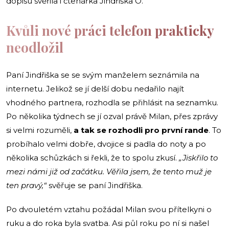
dopisu svěřila i čtenářka Jindřiška O.
Kvůli nové práci telefon prakticky
neodložil
Paní Jindřiška se se svým manželem seznámila na
internetu. Jelikož se jí delší dobu nedařilo najít
vhodného partnera, rozhodla se přihlásit na seznamku.
Po několika týdnech se jí ozval právě Milan, přes zprávy
si velmi rozuměli,
a tak se rozhodli pro první rande
. To
probíhalo velmi dobře, dvojice si padla do noty a po
několika schůzkách si řekli, že to spolu zkusí.
„Jiskřilo to
mezi námi již od začátku. Věřila jsem, že tento muž je
ten pravý,“
svěřuje se paní Jindřiška.
Po dvouletém vztahu požádal Milan svou přítelkyni o
ruku a do roka byla svatba. Asi půl roku po ní si našel