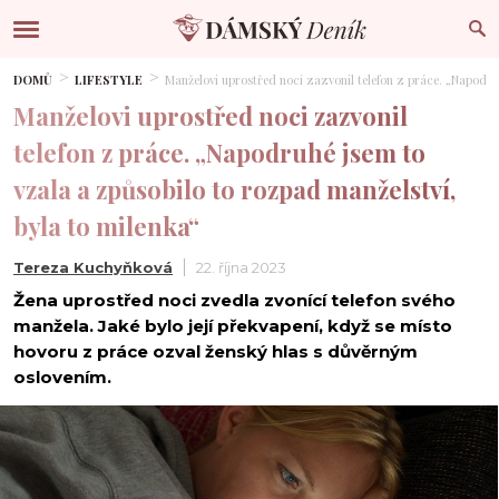
DOMŮ
LIFESTYLE
Manželovi uprostřed noci zazvonil telefon z práce. „Napodru
Manželovi uprostřed noci zazvonil
telefon z práce. „Napodruhé jsem to
vzala a způsobilo to rozpad manželství,
byla to milenka“
Tereza Kuchyňková
22. října 2023
Žena uprostřed noci zvedla zvonící telefon svého
manžela. Jaké bylo její překvapení, když se místo
hovoru z práce ozval ženský hlas s důvěrným
oslovením.