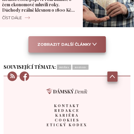
čem ekonomové mluvili roky.
Důchody reálně klesnou o 1800 Kč
měsíčně
ČÍST DÁLE
ZOBRAZIT DALŠÍ ČLÁNKY
SOUVISEJÍCÍ TÉMATA:
NEVĚRA
ROZVOD
KONTAKT
REDAKCE
KARIÉRA
COOKIES
ETICKÝ KODEX