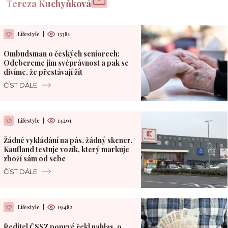
Tereza Kuchyňková
Lifestyle
|
13381
Ombudsman o českých seniorech:
Odebereme jim svéprávnost a pak se
divíme, že přestávají žít
ČÍST DÁLE
Lifestyle
|
14291
Žádné vykládání na pás, žádný skener.
Kaufland testuje vozík, který markuje
zboží sám od sebe
ČÍST DÁLE
Lifestyle
|
19482
Ředitel ČSSZ poprvé řekl nahlas, o