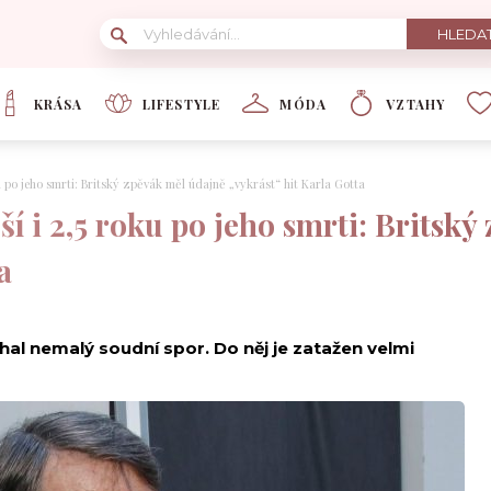
KRÁSA
LIFESTYLE
MÓDA
VZTAHY
ku po jeho smrti: Britský zpěvák měl údajně „vykrást“ hit Karla Gotta
ší i 2,5 roku po jeho smrti: Britsk
a
hal nemalý soudní spor. Do něj je zatažen velmi