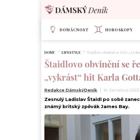
DOMÁCNOST
HOROSKOPY
DOMŮ
LIFESTYLE
Štaidlovo obvinění se řeší i 2,5 ro
Štaidlovo obvinění se ře
„vykrást“ hit Karla Gott
Redakce DámskýDeník
14. července 2023
Zesnulý Ladislav Štaidl po sobě zanec
známý britský zpěvák James Bay.