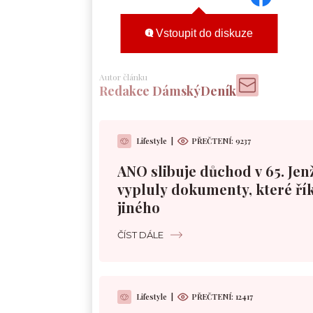
Vstoupit do diskuze
Autor článku
Redakce DámskýDeník
Lifestyle
|
PŘEČTENÍ:
9237
ANO slibuje důchod v 65. Jen
vypluly dokumenty, které řík
jiného
ČÍST DÁLE
Lifestyle
|
PŘEČTENÍ:
12417