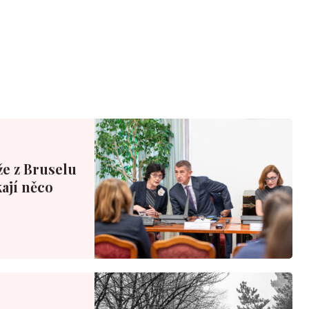
že z Bruselu
ají něco