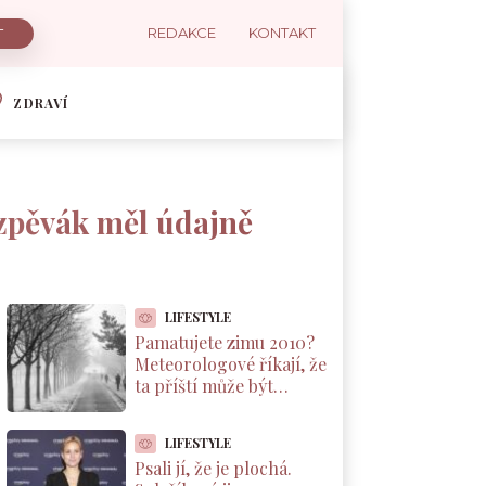
REDAKCE
KONTAKT
ZDRAVÍ
ý zpěvák měl údajně
LIFESTYLE
Pamatujete zimu 2010?
Meteorologové říkají, že
ta příští může být
podobná. A důvod leží v
Pacifiku
LIFESTYLE
Psali jí, že je plochá.