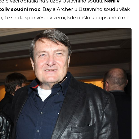
 celé věci obrátila na služby Ústavního soudu.
Není v
ákoliv soudní moc
. Bay a Archer u Ústavního soudu však
ím, že se dá spor vést i v zemi, kde došlo k popsané újmě.