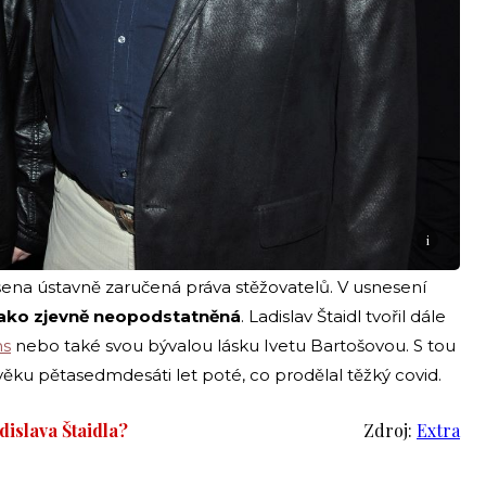
i
ušena ústavně zaručená práva stěžovatelů. V usnesení
jako zjevně neopodstatněná
. Ladislav Štaidl tvořil dále
ns
nebo také svou bývalou lásku Ivetu Bartošovou. S tou
věku pětasedmdesáti let poté, co prodělal těžký covid.
dislava Štaidla?
Zdroj:
Extra