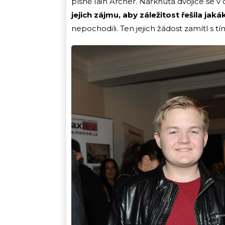
písně Iain Archer. Nařknutá dvojice se v
jejich zájmu, aby záležitost řešila jak
nepochodili. Ten jejich žádost zamítl s t