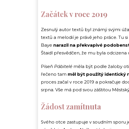
Začátek v roce 2019
Zesnulý autor textů byl známý svými úž
textů a melodií je právě jeho práce. Tu 
Baye
narazil na překvapivé podobenst
Štaidl přesvědčen, že mu byla odcizena 
Píseň
Pábitelé
měla být podle žaloby ot
řečeno tam
měl být použitý identický
proces začal v roce 2019 a pokračuje do
srpna. Vše má pod svou záštitou Městský 
Žádost zamítnuta
Svého otce zastupuje v soudním sporu jeh