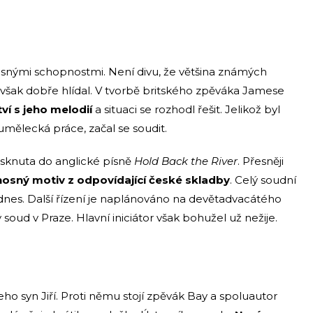
asnými schopnostmi. Není divu, že většina známých
si však dobře hlídal. V tvorbě britského zpěváka Jamese
ví s jeho melodií
a situaci se rozhodl řešit. Jelikož byl
umělecká práce, začal se soudit.
isknuta do anglické písně
Hold Back the River
. Přesněji
 nosný motiv z odpovídající české skladby
. Celý soudní
dnes. Další řízení je naplánováno na devětadvacátého
soud v Praze. Hlavní iniciátor však bohužel už nežije.
o syn Jiří. Proti němu stojí zpěvák Bay a spoluautor