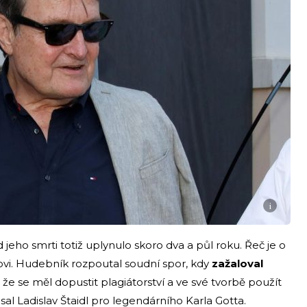
i
d jeho smrti totiž uplynulo skoro dva a půl roku. Řeč je o
lovi. Hudebník rozpoutal soudní spor, kdy
zažaloval
, že se měl dopustit plagiátorství a ve své tvorbě použít
sal Ladislav Štaidl pro legendárního Karla Gotta.