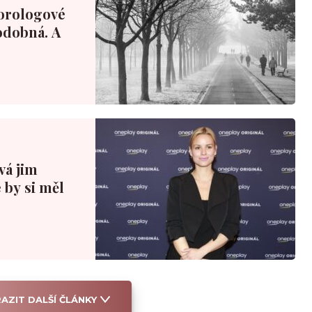
orologové
podobná. A
ová jim
 by si měl
AZIT DALŠÍ ČLÁNKY