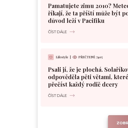
Pamatujete zimu 2010? Mete
říkají, že ta příští může být 
důvod leží v Pacifiku
ČÍST DÁLE
Lifestyle
|
PŘEČTENÍ:
7405
Psali jí, že je plochá. Solařík
odpověděla pěti větami, které
přečíst každý rodič dcery
ČÍST DÁLE
ZOBR