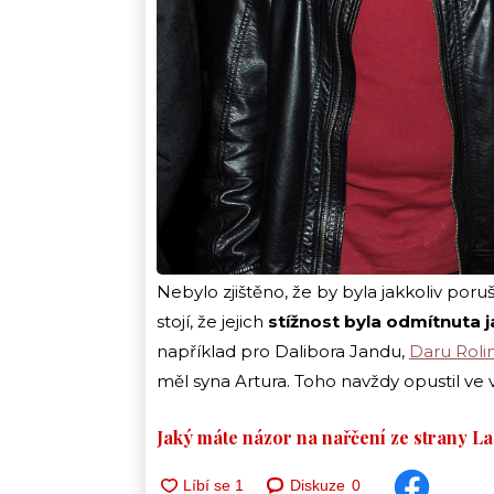
Nebylo zjištěno, že by byla jakkoliv por
stojí, že jejich
stížnost byla odmítnuta 
například pro Dalibora Jandu,
Daru Roli
měl syna Artura. Toho navždy opustil ve 
Jaký máte názor na nařčení ze strany La
Diskuze
0