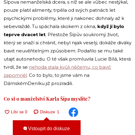
Šípova nemanželská dcera, s níž se ale vůbec nestýkal,
pouze platil alimenty, trpěla od svých patnácti let
psychickými problémy, které ji nakonec dohnaly až k
sebevraždě. Tu spáchala skokem z okna,
když jí bylo
teprve dvacet let
. Přestože Šípův soukromý život,
který se snaží si chránit, nebyl nijak veselý, dokáže diváky
bavit neuvěřitelným způsobem. Podařilo se mu také
utajit autonehodu. O té však promluvila Lucie Bílá, která
tvrdí, že se
nehoda stala kvůli něčemu, co bavič
zapomněl
. Co to bylo, to jsme vám na
DámskémDeníku již prozradili.
Co si o manželství Karla Šípa myslíte?
Diskuze
1
Vstoupit do diskuze