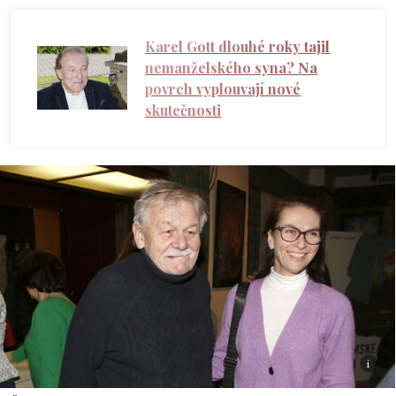
Karel Gott dlouhé roky tajil
nemanželského syna? Na
povrch vyplouvají nové
skutečnosti
i