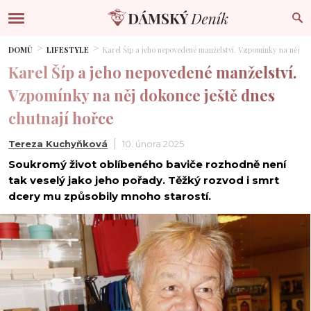
DOMŮ
LIFESTYLE
Karel Šíp a jeho nepovedené manželství. Vzpomínky na něj do
Karel Šíp a jeho nepovedené manželství.
Vzpomínky na něj dokonce ještě dnes
chutnají hořce
Tereza Kuchyňková
10. února 2025
Soukromý život oblíbeného baviče rozhodně není
tak veselý jako jeho pořady. Těžký rozvod i smrt
dcery mu způsobily mnoho starostí.