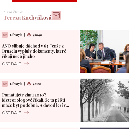
Autor článku
Tereza Kuchyňková
Lifestyle
|
45040
ANO slibuje důchod v 65. Jenže z
Bruselu vypluly dokumenty, které
říkají něco jiného
ČÍST DÁLE
Lifestyle
|
48220
Pamatujete zimu 2010?
Meteorologové říkají, že ta příští
může být podobná. A důvod leží v
Pacifiku
ČÍST DÁLE