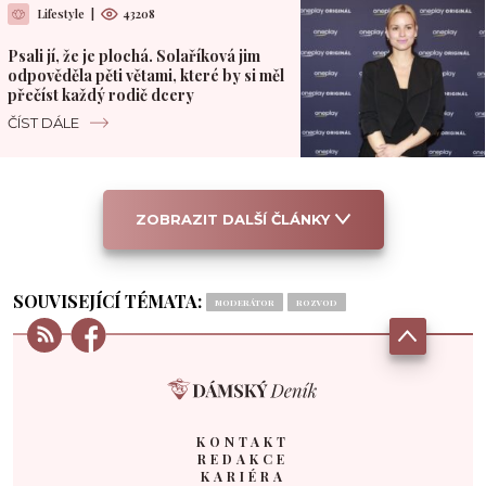
Lifestyle
|
43208
Psali jí, že je plochá. Solaříková jim
odpověděla pěti větami, které by si měl
přečíst každý rodič dcery
ČÍST DÁLE
ZOBRAZIT DALŠÍ ČLÁNKY
SOUVISEJÍCÍ TÉMATA:
MODERÁTOR
ROZVOD
KONTAKT
REDAKCE
KARIÉRA