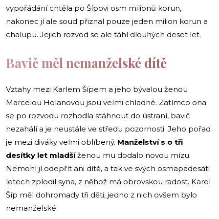
vypořádání chtěla po Šípovi osm milionů korun,
nakonec jí ale soud přiznal pouze jeden milion korun a
chalupu. Jejich rozvod se ale táhl dlouhých deset let.
Bavič měl nemanželské dítě
Vztahy mezi Karlem Šípem a jeho bývalou ženou
Marcelou Holanovou jsou velmi chladné. Zatímco ona
se po rozvodu rozhodla stáhnout do ústraní, bavič
nezahálí a je neustále ve středu pozornosti. Jeho pořad
je mezi diváky velmi oblíbený.
Manželství s o tři
desítky let mladší
ženou mu dodalo novou mízu.
Nemohl jí odepřít ani dítě, a tak ve svých osmapadesáti
letech zplodil syna, z něhož má obrovskou radost. Karel
Šíp měl dohromady tři děti, jedno z nich ovšem bylo
nemanželské.