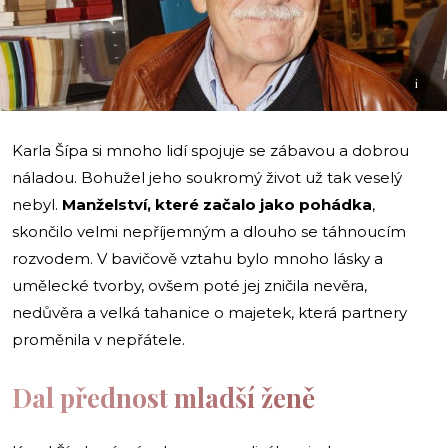
i
Karla Šípa si mnoho lidí spojuje se zábavou a dobrou
náladou. Bohužel jeho soukromý život už tak veselý
nebyl.
Manželství, které začalo jako pohádka
,
skončilo velmi nepříjemným a dlouho se táhnoucím
rozvodem. V bavičově vztahu bylo mnoho lásky a
umělecké tvorby, ovšem poté jej zničila nevěra,
nedůvěra a velká tahanice o majetek, která partnery
proměnila v nepřátele.
Dal přednost mladší ženě