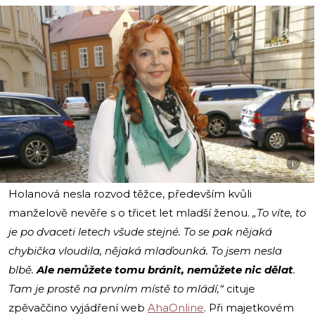
i
Holanová nesla rozvod těžce, především kvůli
manželově nevěře s o třicet let mladší ženou.
„To víte, to
je po dvaceti letech všude stejné. To se pak nějaká
chybička vloudila, nějaká mlaďounká. To jsem nesla
blbě.
Ale nemůžete tomu bránit, nemůžete nic dělat
.
Tam je prostě na prvním místě to mládí,“
cituje
zpěvaččino vyjádření web
AhaOnline
. Při majetkovém