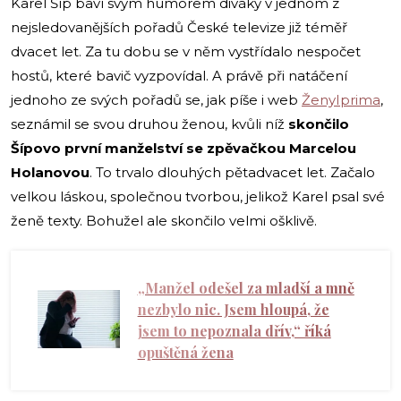
Karel Šíp baví svým humorem diváky v jednom z
nejsledovanějších pořadů České televize již téměř
dvacet let. Za tu dobu se v něm vystřídalo nespočet
hostů, které bavič vyzpovídal. A právě při natáčení
jednoho ze svých pořadů se, jak píše i web
ŽenyIprima
,
seznámil se svou druhou ženou, kvůli níž
skončilo
Šípovo první manželství se zpěvačkou Marcelou
Holanovou
. To trvalo dlouhých pětadvacet let. Začalo
velkou láskou, společnou tvorbou, jelikož Karel psal své
ženě texty. Bohužel ale skončilo velmi ošklivě.
„Manžel odešel za mladší a mně
nezbylo nic. Jsem hloupá, že
jsem to nepoznala dřív,“ říká
opuštěná žena