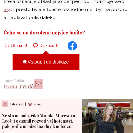
která označuje oblast jako bezpečnou, informuje web
Sky
. I přesto by ale turisté rozhodně měli být na pozoru
a neplavat příliš daleko.
Čeho se na dovolené nejvíce bojíte?
Diskuze
0
Vstoupit do diskuze
Autor článku
Hana Tvrdá
Lifestyle
|
14015
Ze sta na nulu, říká Monika Marešová.
Leoš jí oznámil rozvod v těhotenství,
pak podle ní mizel na dny k milence