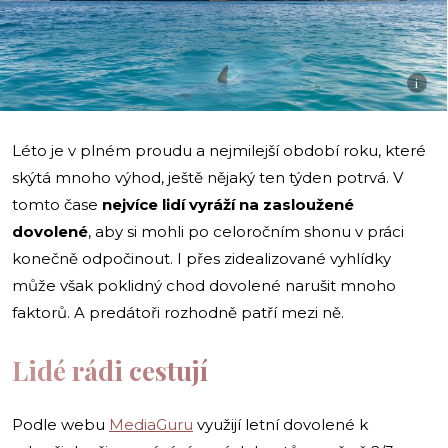
i
Léto je v plném proudu a nejmilejší období roku, které
skýtá mnoho výhod, ještě nějaký ten týden potrvá. V
tomto čase
nejvíce lidí vyráží na zasloužené
dovolené
, aby si mohli po celoročním shonu v práci
konečně odpočinout. I přes zidealizované vyhlídky
může však poklidný chod dovolené narušit mnoho
faktorů. A predátoři rozhodně patří mezi ně.
Lidé rádi cestují
Podle webu
MediaGuru
využijí letní dovolené k