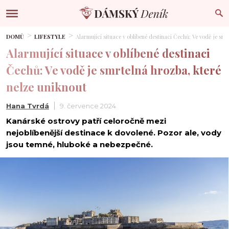
DOMŮ
LIFESTYLE
Alarmující situace v oblíbené destinaci Čechů: Ve vodě je sm
Alarmující situace v oblíbené destinaci
Čechů: Ve vodě je smrtelná hrozba, které
nelze uniknout
Hana Tvrdá
9. července 2024
Kanárské ostrovy patří celoročně mezi
nejoblíbenější destinace k dovolené. Pozor ale, vody
jsou temné, hluboké a nebezpečné.