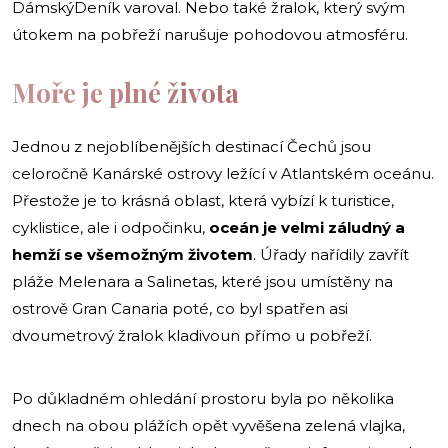
DámskýDeník varoval. Nebo také žralok, který svým
útokem na pobřeží narušuje pohodovou atmosféru.
Moře je plné života
Jednou z nejoblíbenějších destinací Čechů jsou
celoročně Kanárské ostrovy ležící v Atlantském oceánu.
Přestože je to krásná oblast, která vybízí k turistice,
cyklistice, ale i odpočinku,
oceán je velmi záludný a
hemží se všemožným životem
. Úřady nařídily zavřít
pláže Melenara a Salinetas, které jsou umístěny na
ostrově Gran Canaria poté, co byl spatřen asi
dvoumetrový žralok kladivoun přímo u pobřeží.
Po důkladném ohledání prostoru byla po několika
dnech na obou plážích opět vyvěšena zelená vlajka,