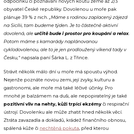
odpočinku či poznávání nových koutů země až 2/3
obyvatel České republiky. Dovolenou u moře pak
plánuje 39 % z nich.
„Máme s rodinou zaplacený zájezd
na Sicílii, tam budeme týden. Je to částečně aktivní
dovolená, ale
určitě bude i prostor pro koupání a relax
.
Potom máme s kamarády naplánovanou
cyklodovolenou, ale to je jen prodloužený víkend tady v
Česku,“
napsala paní Šárka L. z Třince.
Strávit několik málo dní u moře má spoustu výhod.
Nejenže poznáte novou zemi, její zvyky, kulturu a
gastronomii, ale moře má také léčivé účinky. Pro
mnohé je balzámem na duši, ale nepopiratelný je také
pozitivní vliv na nehty, kůži trpící ekzémy
či respirační
ústrojí. Dovolenku ale může zhatit hned několik věcí.
Ztráta zavazadla a dokladů, krádež finančního obnosu,
spálená kůže či
nechtěná pokuta
, před kterou