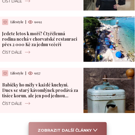
ČÍST DÁLE
Lifestyle
|
9092
Jedete letos k moři? Čtyřčlenná
rodina nechá v chorvatské restauraci
přes 2 000 Kč za jednu večeři
ČÍST DÁLE
Lifestyle
|
9157
Babičky ho měly v každé kuchyni.
Dnes se starý kávomlýnek prodává za
tisíce korun, ale jen pod jednou
podmínkou
ČÍST DÁLE
ZOBRAZIT DALŠÍ ČLÁNKY