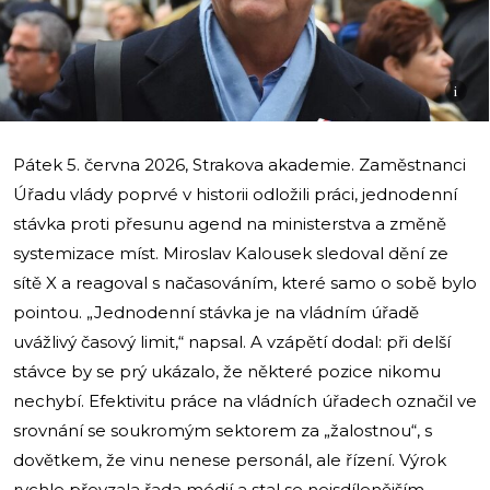
i
Pátek 5. června 2026, Strakova akademie. Zaměstnanci
Úřadu vlády poprvé v historii odložili práci, jednodenní
stávka proti přesunu agend na ministerstva a změně
systemizace míst. Miroslav Kalousek sledoval dění ze
sítě X a reagoval s načasováním, které samo o sobě bylo
pointou. „Jednodenní stávka je na vládním úřadě
uvážlivý časový limit,“ napsal. A vzápětí dodal: při delší
stávce by se prý ukázalo, že některé pozice nikomu
nechybí. Efektivitu práce na vládních úřadech označil ve
srovnání se soukromým sektorem za „žalostnou“, s
dovětkem, že vinu nenese personál, ale řízení. Výrok
rychle převzala řada médií a stal se nejsdílenějším