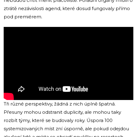
nebudou chtít měnit pracoviště. Poradní orgány mluví o
ztrátě nezávislosti agend, které dosud fungovaly přímo
pod premiérem.
Tři různé perspektivy, žádná z nich úplně špatná.
Přesuny mohou odstranit duplicity, ale mohou taky
rozbít týmy, které se budovaly roky. Úspora 100
systemizovaných míst zní úsporně, ale pokud odejdou
zkušení lidé a místa se obsadí nováčky na resortech,