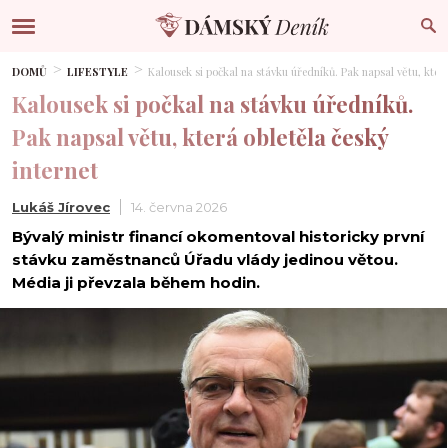
DOMŮ
LIFESTYLE
Kalousek si počkal na stávku úředníků. Pak napsal větu, která
Kalousek si počkal na stávku úředníků.
Pak napsal větu, která obletěla český
internet
Lukáš Jírovec
14. června 2026
Bývalý ministr financí okomentoval historicky první
stávku zaměstnanců Úřadu vlády jedinou větou.
Média ji převzala během hodin.