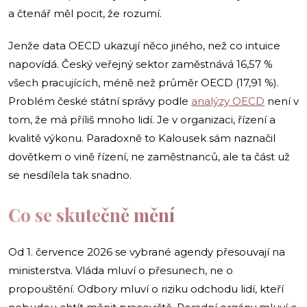
a čtenář měl pocit, že rozumí.
Jenže data OECD ukazují něco jiného, než co intuice
napovídá. Český veřejný sektor zaměstnává 16,57 %
všech pracujících, méně než průměr OECD (17,91 %).
Problém české státní správy podle
analýzy OECD
není v
tom, že má příliš mnoho lidí. Je v organizaci, řízení a
kvalitě výkonu. Paradoxně to Kalousek sám naznačil
dovětkem o vině řízení, ne zaměstnanců, ale ta část už
se nesdílela tak snadno.
Co se skutečně mění
Od 1. července 2026 se vybrané agendy přesouvají na
ministerstva. Vláda mluví o přesunech, ne o
propouštění. Odbory mluví o riziku odchodu lidí, kteří