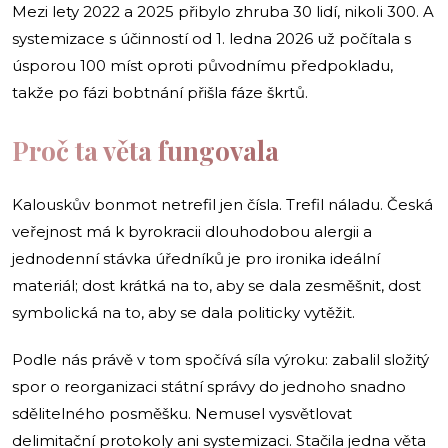
Mezi lety 2022 a 2025 přibylo zhruba 30 lidí, nikoli 300. A
systemizace s účinností od 1. ledna 2026 už počítala s
úsporou 100 míst oproti původnímu předpokladu,
takže po fázi bobtnání přišla fáze škrtů.
Proč ta věta fungovala
Kalouskův bonmot netrefil jen čísla. Trefil náladu. Česká
veřejnost má k byrokracii dlouhodobou alergii a
jednodenní stávka úředníků je pro ironika ideální
materiál; dost krátká na to, aby se dala zesměšnit, dost
symbolická na to, aby se dala politicky vytěžit.
Podle nás právě v tom spočívá síla výroku: zabalil složitý
spor o reorganizaci státní správy do jednoho snadno
sdělitelného posměšku. Nemusel vysvětlovat
delimitační protokoly ani systemizaci. Stačila jedna věta