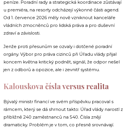
peníze. Poradní rady a strategická koordinace zůstávají
u premiéra, na resorty odcházejí výkonné části agend.
Od 1. července 2026 měly nově vzniknout kanceláře
vládních zmocněnců pro lidská práva a pro duševní
zdraví a závislosti.
Jenže proti přesunům se ozvaly i dotčené poradní
orgány. Výbor pro práva cizinců při Úřadu vlády přijal
koncem května kritický podnět, signál, že odpor nešel
jen z odborů a opozice, ale i zevnitř systému.
Kalouskova čísla versus realita
Bývalý ministr financí ve svém příspěvku pracoval s
rámcem, který se dá shrnout takto: Úřad vlády narostl z
přibližně 240 zaměstnanců na 540. Čísla znějí
dramaticky. Problém je v tom, co přesně srovnávají.