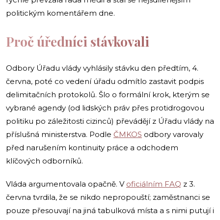
politickým komentářem dne.
Proč úředníci stávkovali
Odbory Úřadu vlády vyhlásily stávku den předtím, 4.
června, poté co vedení úřadu odmítlo zastavit podpis
delimitačních protokolů. Šlo o formální krok, kterým se
vybrané agendy (od lidských práv přes protidrogovou
politiku po záležitosti cizinců) převádějí z Úřadu vlády na
příslušná ministerstva. Podle
ČMKOS
odbory varovaly
před narušením kontinuity práce a odchodem
klíčových odborníků.
Vláda argumentovala opačně. V
oficiálním FAQ
z 3.
června tvrdila, že se nikdo nepropouští; zaměstnanci se
pouze přesouvají na jiná tabulková místa a s nimi putují i