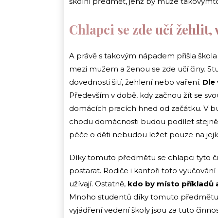
školní předmět, jenž by muže takovýmto
Chlapci se zde učí žehlit, 
A právě s takovým nápadem přišla škola
mezi mužem a ženou se zde učí činy. Stu
dovednosti šití, žehlení nebo vaření.
Dle 
Především v době, kdy začnou žít se svou
domácích pracích hned od začátku. V bu
chodu domácnosti budou podílet stejně jak
péče o děti nebudou ležet pouze na jej
Díky tomuto předmětu se chlapci tyto či
postarat. Rodiče i kantoři toto vyučování 
užívají. Ostatně,
kdo by místo příkladů 
Mnoho studentů díky tomuto předmětu po
vyjádření vedení školy jsou za tuto činnost