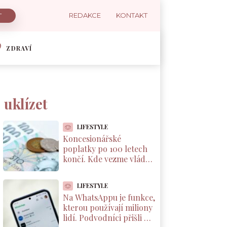
REDAKCE
KONTAKT
ZDRAVÍ
 uklízet
LIFESTYLE
Koncesionářské
poplatky po 100 letech
končí. Kde vezme vláda
8 miliard, neřekla ani
Schillerová
LIFESTYLE
Na WhatsAppu je funkce,
kterou používají miliony
lidí. Podvodníci přišli na