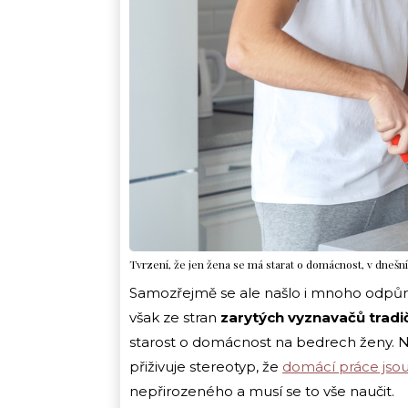
Tvrzení, že jen žena se má starat o domácnost, v dnešní
Samozřejmě se ale našlo i mnoho odpůrc
však ze stran
zarytých vyznavačů tradi
starost o domácnost na bedrech ženy. Ně
přiživuje stereotyp, že
domácí práce jsou
nepřirozeného a musí se to vše naučit.