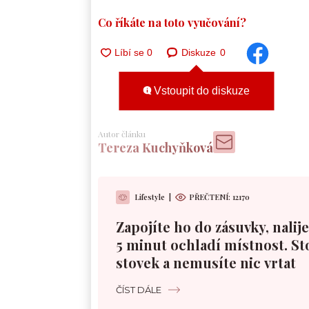
Co říkáte na toto vyučování?
Diskuze
0
Vstoupit do diskuze
Autor článku
Tereza Kuchyňková
Lifestyle
|
PŘEČTENÍ:
12170
Zapojíte ho do zásuvky, nalije
5 minut ochladí místnost. St
stovek a nemusíte nic vrtat
ČÍST DÁLE