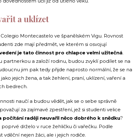
 dovednostem učil již od útlého věku.
vařit a uklízet
 Colegio Montecastelo ve španělském Vigu. Rovnost
denti zde mají předmět, ve kterém si osvojují
vedení je tato činnost pro chlapce velmi užitečná
.
 partnerkou a založí rodinu, budou zvyklí podílet se na
doucnu jim pak tedy přijde naprosto normální, že se na
o jejich žena, a tak žehlení, praní, uklízení, vaření a
ích bedrech.
nnosti naučí a budou vědět, jak se o sebe správně
považují za zajímavé zpestření, jež si studenti velice
a počítání raději neuvařil něco dobrého k snědku
?
prvé drželo v ruce žehličku či vařečku. Podle
 vděční nejen žáci, ale i jejich rodiče.