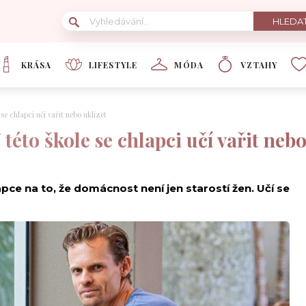
KRÁSA
LIFESTYLE
MÓDA
VZTAHY
 se chlapci učí vařit nebo uklízet
 této škole se chlapci učí vařit nebo
apce na to, že domácnost není jen starostí žen. Učí se