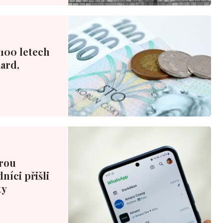
100 letech
iard,
erou
níci přišli
ty