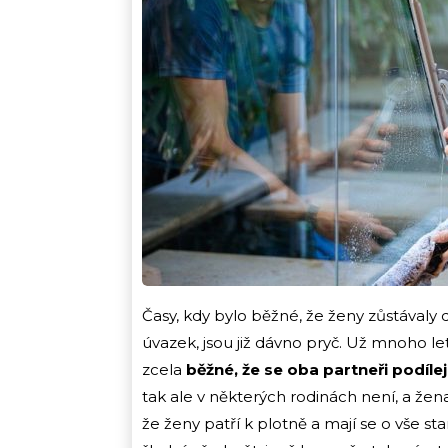
Časy, kdy bylo běžné, že ženy zůstávaly
úvazek, jsou již dávno pryč. Už mnoho let
zcela
běžné, že se oba partneři podíl
tak ale v některých rodinách není, a žena
že ženy patří k plotně a mají se o vše s