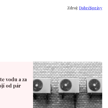
Zdroj:
DobréSprávy
te vodu a za
ojí od pár