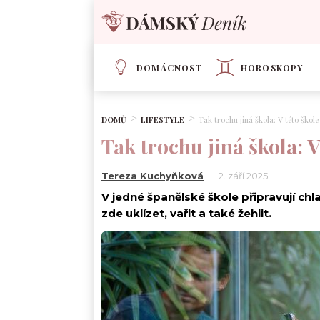
DOMÁCNOST
HOROSKOPY
DOMŮ
LIFESTYLE
Tak trochu jiná škola: V této škole
Tak trochu jiná škola: V
Tereza Kuchyňková
2. září 2025
V jedné španělské škole připravují chl
zde uklízet, vařit a také žehlit.