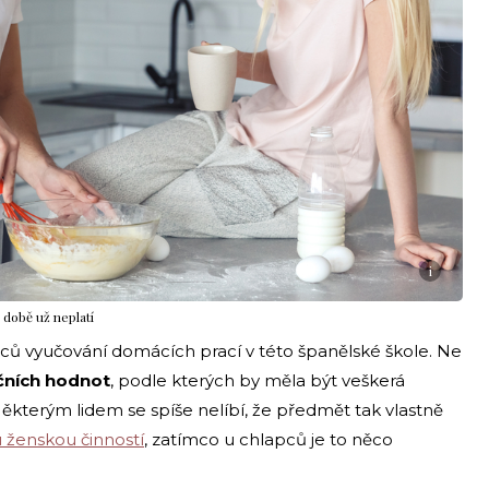
i
 době už neplatí
ů vyučování domácích prací v této španělské škole. Ne
čních hodnot
, podle kterých by měla být veškerá
kterým lidem se spíše nelíbí, že předmět tak vlastně
 ženskou činností
, zatímco u chlapců je to něco