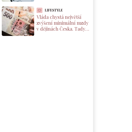
to, jak přes ni číst cizí
chaty
LIFESTYLE
Vláda chystá největší
zvýšení minimální mzdy
v dějinách Česka. Tady je
částka, která vám
přistane na účet