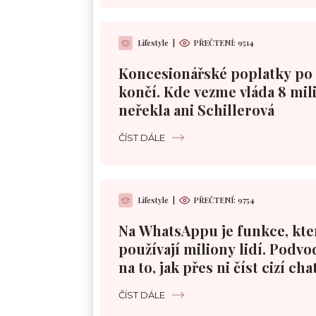
Lifestyle
|
PŘEČTENÍ:
9514
Koncesionářské poplatky po 
končí. Kde vezme vláda 8 mil
neřekla ani Schillerová
ČÍST DÁLE
Lifestyle
|
PŘEČTENÍ:
9754
Na WhatsAppu je funkce, kt
používají miliony lidí. Podvod
na to, jak přes ni číst cizí cha
ČÍST DÁLE