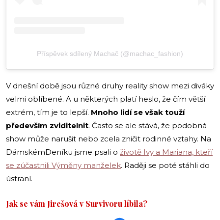
Příspěvek sdílený Machač (@machac_fashion)
V dnešní době jsou různé druhy reality show mezi diváky
velmi oblíbené. A u některých platí heslo, že čím větší
extrém, tím je to lepší.
Mnoho lidí se však touží
především zviditelnit
. Často se ale stává, že podobná
show může narušit nebo zcela zničit rodinné vztahy. Na
DámskémDeníku jsme psali o
životě Ivy a Mariana, kteří
se zúčastnili Výměny manželek
. Raději se poté stáhli do
ústraní.
Jak se vám Jirešová v Survivoru líbila?