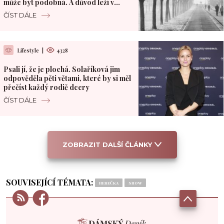
může být podobná. A důvod leží v
Pacifiku
ČÍST DÁLE
Lifestyle
|
4328
Psali jí, že je plochá. Solaříková jim
odpověděla pěti větami, které by si měl
přečíst každý rodič dcery
ČÍST DÁLE
ZOBRAZIT DALŠÍ ČLÁNKY
SOUVISEJÍCÍ TÉMATA:
HEREČKA
SHOW