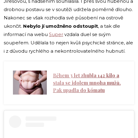
Jirešovou, s nadšením souhlasila. I přes svou hubenou a
drobnou postavu se v soutěži udržela poměrně dlouho.
Nakonec se však rozhodla své působení na ostrově
ukončit.
Nebylo jí umožněno odstoupit
, a tak dle
informací na webu
Super
vzdala duel se svým
soupeřem. Udělala to nejen kvůli psychické stránce, ale
i z důvodu rychlého a nekontrolovatelného hubnutí.
Během 3 let zhubla 142 kilo a
stala se idolem mnoha mužů.
Pak upadla do kómatu