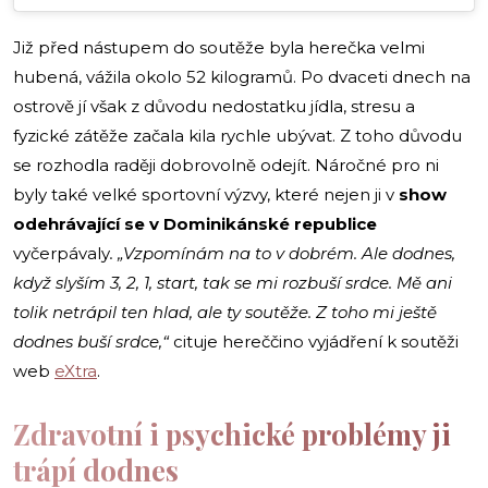
Již před nástupem do soutěže byla herečka velmi
hubená, vážila okolo 52 kilogramů. Po dvaceti dnech na
ostrově jí však z důvodu nedostatku jídla, stresu a
fyzické zátěže začala kila rychle ubývat. Z toho důvodu
se rozhodla raději dobrovolně odejít. Náročné pro ni
byly také velké sportovní výzvy, které nejen ji v
show
odehrávající se v Dominikánské republice
vyčerpávaly
. „Vzpomínám na to v dobrém. Ale dodnes,
když slyším 3, 2, 1, start, tak se mi rozbuší srdce. Mě ani
tolik netrápil ten hlad, ale ty soutěže. Z toho mi ještě
dodnes buší srdce,“
cituje hereččino vyjádření k soutěži
web
eXtra
.
Zdravotní i psychické problémy ji
trápí dodnes