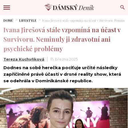
DOMŮ
LIFESTYLE
Ivana Jirešová stále vzpomíná na účast v Survivoru. Neminuly
Ivana Jirešová stále vzpomíná na účast v
Survivoru. Neminuly ji zdravotní ani
psychické problémy
Tereza Kuchyňková
15. března 2025
Dodnes na sobě herečka pociťuje určité následky
zapříčiněné právě účastí v drsné reality show, která
se odehrála v Dominikánské republice.