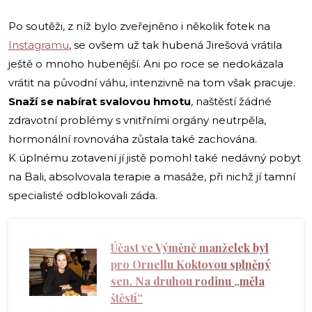
Po soutěži, z níž bylo zveřejněno i několik fotek na
Instagramu
, se ovšem už tak hubená Jirešová vrátila
ještě o mnoho hubenější. Ani po roce se nedokázala
vrátit na původní váhu, intenzivně na tom však pracuje.
Snaží se nabírat svalovou hmotu
, naštěstí žádné
zdravotní problémy s vnitřními orgány neutrpěla,
hormonální rovnováha zůstala také zachována.
K úplnému zotavení jí jistě pomohl také nedávný pobyt
na Bali, absolvovala terapie a masáže, při nichž jí tamní
specialisté odblokovali záda.
Účast ve Výměně manželek byl
pro Ornellu Koktovou splněný
sen. Na druhou rodinu „měla
štěstí“