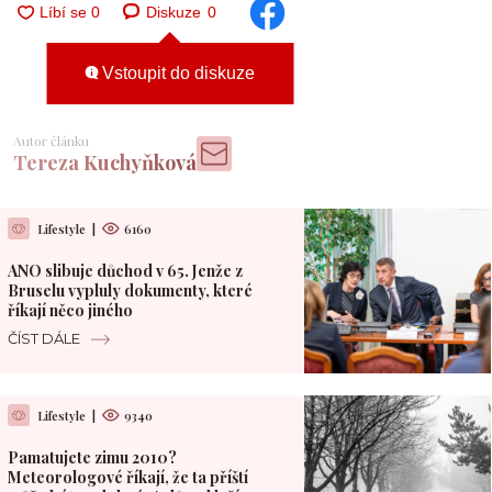
Diskuze
0
Vstoupit do diskuze
Autor článku
Tereza Kuchyňková
Lifestyle
|
6160
ANO slibuje důchod v 65. Jenže z
Bruselu vypluly dokumenty, které
říkají něco jiného
ČÍST DÁLE
Lifestyle
|
9340
Pamatujete zimu 2010?
Meteorologové říkají, že ta příští