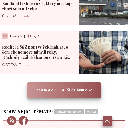
Kaufland testuje vozík, který markuje
zboží sám od sebe
ČÍST DÁLE
Lifestyle
|
12536
Ředitel ČSSZ poprvé řekl nahlas, o
čem ekonomové mluvili roky.
Důchody reálně klesnou o 1800 Kč
měsíčně
ČÍST DÁLE
ZOBRAZIT DALŠÍ ČLÁNKY
SOUVISEJÍCÍ TÉMATA:
RUDOLF HRUŠÍNSKÝ
ZDRAVÍ