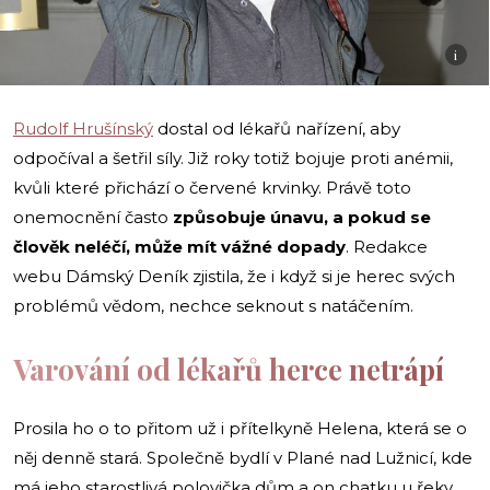
i
Rudolf Hrušínský
dostal od lékařů nařízení, aby
odpočíval a šetřil síly. Již roky totiž bojuje proti anémii,
kvůli které přichází o červené krvinky. Právě toto
onemocnění často
způsobuje únavu, a pokud se
člověk neléčí, může mít vážné dopady
. Redakce
webu Dámský Deník zjistila, že i když si je herec svých
problémů vědom, nechce seknout s natáčením.
Varování od lékařů herce netrápí
Prosila ho o to přitom už i přítelkyně Helena, která se o
něj denně stará. Společně bydlí v Plané nad Lužnicí, kde
má jeho starostlivá polovička dům a on chatku u řeky.