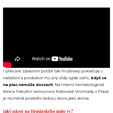
I přes své zdravotní potíže tak Hrušínský pokračuje v
natáčení a produkce mu prý vždy vyjde vstříc,
když se
na plac nemůže dostavit
. Na Interní hematologické
klinice Fakultní nemocnice Královské Vinohrady v Praze
je nicméně poslední dobou skoro jako doma.
Jaký názor na Hrušínského máte vy?