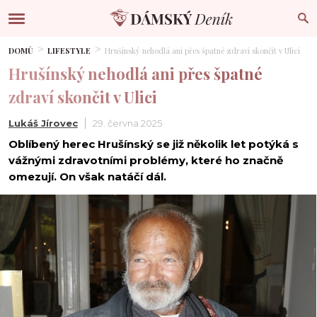
DOMŮ
LIFESTYLE
Hrušínský nehodlá ani přes špatné zdraví skončit v Ulici
Hrušínský nehodlá ani přes špatné
zdraví skončit v Ulici
Lukáš Jírovec
29. června 2025
Oblíbený herec Hrušínský se již několik let potýká s
vážnými zdravotními problémy, které ho značně
omezují. On však natáčí dál.