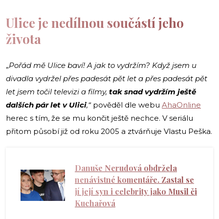
Ulice je nedílnou součástí jeho
života
„
Pořád mě Ulice baví! A jak to vydržím? Když jsem u
divadla vydržel přes padesát pět let a přes padesát pět
let jsem točil televizi a filmy,
tak snad vydržím ještě
dalších pár let v Ulici
,“
pověděl dle webu
AhaOnline
herec s tím, že se mu končit ještě nechce. V seriálu
přitom působí již od roku 2005 a ztvárňuje Vlastu Peška.
Danuše Nerudová obdržela
nenávistné komentáře. Zastal se
jí její syn i celebrity jako Musil či
Kuchařová