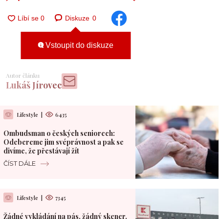
Diskuze
0
Vstoupit do diskuze
Autor článku
Lukáš Jírovec
Lifestyle
|
6435
Ombudsman o českých seniorech:
Odebereme jim svéprávnost a pak se
divíme, že přestávají žít
ČÍST DÁLE
Lifestyle
|
7345
Žádné vykládání na pás, žádný skener.