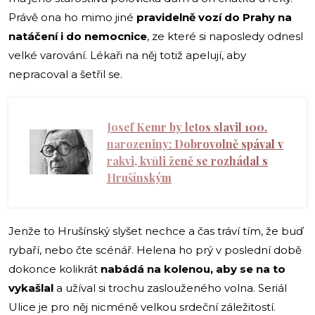
Právě ona ho mimo jiné
pravidelně vozí do Prahy na
natáčení i do nemocnice
, ze které si naposledy odnesl
velké varování. Lékaři na něj totiž apelují, aby
nepracoval a šetřil se.
Josef Kemr by letos slavil 100.
narozeniny: Dobrovolně spával v
rakvi, kvůli ženě se rozhádal s
Hrušínským
Jenže to Hrušínský slyšet nechce a čas tráví tím, že buď
rybaří, nebo čte scénář. Helena ho prý v poslední době
dokonce kolikrát
nabádá na
kolenou
, aby se na to
vykašlal
a užíval si trochu zaslouženého volna. Seriál
Ulice je pro něj nicméně velkou srdeční záležitostí.