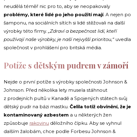
neudělá téměř nic pro to, aby se neopakovaly
problémy, které lidé po jeho použití mají
. A nejen po
šamponu, na sociálních sítích si lidé stěžovali na další
výrobky této firmy.
„Zdraví a bezpečnost lidí, kteří
používají naše výrobky, je naší nejvyšší prioritou,“
uvedla
společnost v prohlášení pro britská média.
Potíže s dětským pudrem v zámoří
Nejde o první potíže s výrobky společnosti Johnson &
Johnson. Před několika lety musela stáhnout
z prodejních pultů v Kanadě a Spojených státech svůj
dětský pudr na bázi mastku.
Čelila totiž obvinění, že je
kontaminovaný azbestem
a u některých žen
způsobuje
rakovinu
děložního čípku. Aby se vyhnul
dalším žalobám, chce podle Forbesu Johnson &