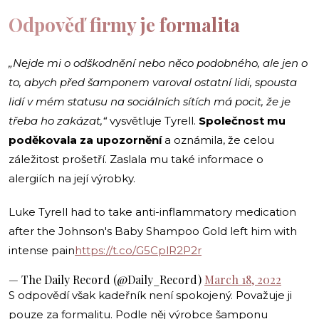
Odpověď firmy je formalita
„Nejde mi o odškodnění nebo něco podobného, ale jen o
to, abych před šamponem varoval ostatní lidi, spousta
lidí v mém statusu na sociálních sítích má pocit, že je
třeba ho zakázat,“
vysvětluje Tyrell.
Společnost mu
poděkovala za upozornění
a oznámila, že celou
záležitost prošetří. Zaslala mu také informace o
alergiích na její výrobky.
Luke Tyrell had to take anti-inflammatory medication
after the Johnson's Baby Shampoo Gold left him with
intense pain
https://t.co/G5CplR2P2r
— The Daily Record (@Daily_Record)
March 18, 2022
S odpovědí však kadeřník není spokojený. Považuje ji
pouze za formalitu. Podle něj výrobce šamponu