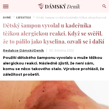
DOMŮ
LIFESTYLE
Dětský šampon vyvolal u kadeřníka těžkou alergickou reakci. Kd
Dětský šampon vyvolal u kadeřníka
těžkou alergickou reakci. Když se svěřil,
že to pálilo jako kyselina, ozvali se i další
Redakce DámskýDeník
30. března 2022
Použití dětského šamponu vyvolalo u muže těžkou
alergickou reakci. Následně zjistil, že není sám,
komu se něco takového stalo. Výrobce prohlásil, že
záležitost prošetří.