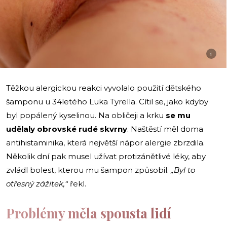
i
Těžkou alergickou reakci vyvolalo použití dětského
šamponu u 34letého Luka Tyrella. Cítil se, jako kdyby
byl popálený kyselinou. Na obličeji a krku
se mu
udělaly obrovské rudé skvrny
. Naštěstí měl doma
antihistaminika, která největší nápor alergie zbrzdila.
Několik dní pak musel užívat protizánětlivé léky, aby
zvládl bolest, kterou mu šampon způsobil.
„Byl to
otřesný zážitek,“
řekl.
Problémy měla spousta lidí