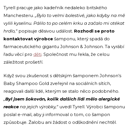
Tyrell pracuje jako kadeřník nedaleko britského
Manchesteru.
„Bylo to velmi bolestivé, jako kdyby na mě
vylili kyselinu. Pálilo to po celém krku a začalo mi otékat
hrdlo,“
popisuje děsivou událost.
Rozhodl se proto
kontaktovat výrobce
šamponu, který spadá do
farmaceutického gigantu Johnson & Johnson. Ta vyrábí
řadu věcí pro
děti
. Společnost mu řekla, že celou
záležitost prošetří.
Když svou zkušenost s dětským šamponem Johnson’s
Baby Shampoo Gold zveřejnil na sociálních sítích,
reagovali další lidé, kterým se stalo něco podobného.
„
Byl jsem šokován, kolik dalších lidí mělo alergické
reakce
na jejich výrobky,“
uvedl Tyrell. Výrobci šamponu
poslal e-mail, aby ji informoval o tom, co šampon
způsobuje. Žalobu ani žádost o odškodnění nechtěl.