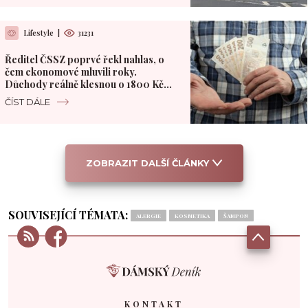
Lifestyle
|
31231
Ředitel ČSSZ poprvé řekl nahlas, o
čem ekonomové mluvili roky.
Důchody reálně klesnou o 1800 Kč
měsíčně
ČÍST DÁLE
ZOBRAZIT DALŠÍ ČLÁNKY
SOUVISEJÍCÍ TÉMATA:
ALERGIE
KOSMETIKA
ŠAMPON
KONTAKT