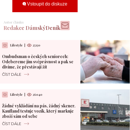
Vstoupit do diskuze
Autor článku
Redakce DámskýDeník
Lifestyle
|
25130
Ombudsman o českých seniorech:
Odebereme jim svéprávnost a pak se
divíme, že přestávají žít
ČÍST DÁLE
Lifestyle
|
26040
Žádné vykládání na pás, žádný skener.
Kaufland testuje vozík, který markuje
zboží sám od sebe
ČÍST DÁLE