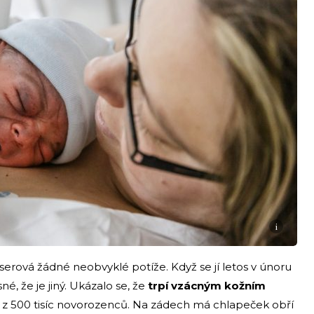
i
serová žádné neobvyklé potíže. Když se jí letos v únoru
né, že je jiný. Ukázalo se, že
trpí vzácným kožním
o z 500 tisíc novorozenců. Na zádech má chlapeček obří