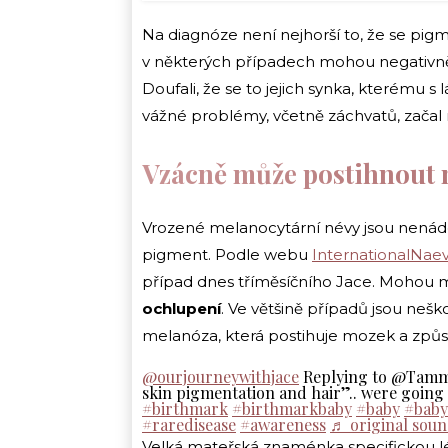
Na diagnóze není nejhorší to, že se pig
v některých případech mohou negativně o
Doufali, že se to jejich synka, kterému s
vážné problémy, včetně záchvatů, začal 
Vzácně může postihnout
Vrozené melanocytární névy jsou nenádor
pigment. Podle webu
InternationalNae
případ dnes tříměsíčního Jace. Mohou 
ochlupení
. Ve většině případů jsou neš
melanóza, která postihuje mozek a způs
@ourjourneywithjace
Replying to @Tammy 
skin pigmentation and hair”.. were going
#birthmark
#birthmarkbaby
#baby
#baby
#raredisease
#awareness
♬ original soun
Velká mateřská znaménka specifickou lé