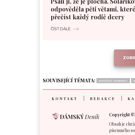
Psali jí, že je plochá. Solařík
odpověděla pěti větami, které
přečíst každý rodič dcery
ČÍST DÁLE
ZOBR
SOUVISEJÍCÍ TÉMATA:
MATEŘSKÉ ZNAMÉNKO
KONTAKT
REDAKCE
KA
Copyright ©
Obsah je chrá
písemného so