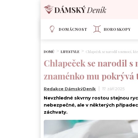
DOMÁCNOST
HOROSKOPY
DOMŮ
LIFESTYLE
Chlapeček se narodil s nemocí, kt
Chlapeček se narodil s 
znaménko mu pokrývá t
Redakce DámskýDeník
17. září 2025
Nevzhledné skvrny rostou stejnou rych
nebezpečné, ale v některých případe
záchvaty.