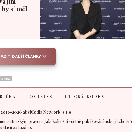
ová jim
 by si měl
AZIT DALŠÍ ČLÁNKY
MIMINKO
RIÉRA
COOKIES
ETICKÝ KODEX
 2016-2026 abcMedia Network, s.r.o.
něn autorským právem. Jakékoli užití včetně publikování nebo jiného šíř
uhlasu zakázáno.