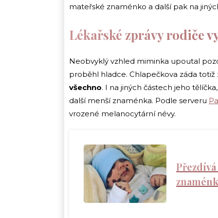
mateřské znaménko a další pak na jiných
Lékařské zprávy rodiče v
Neobvyklý vzhled miminka upoutal pozo
proběhl hladce. Chlapečkova záda totiž
všechno
. I na jiných částech jeho tělíč
další menší znaménka. Podle serveru
Pa
vrozené melanocytární névy.
Přezdívá
znaménka