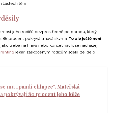
 částech těla.
yděsily
rnost jeho rodičů bezprostředně po porodu, který
 z 85 procent pokrývá tmavá skvrna.
To ale ještě není
ka, jako třeba na hlavě nebo končetinách, se nacházejí
renting
lékaři zaskočeným rodičům sdělili, že jde o
 se mu „pandí chlapec“. Mateřská
 pokrývají 80 procent jeho kůže