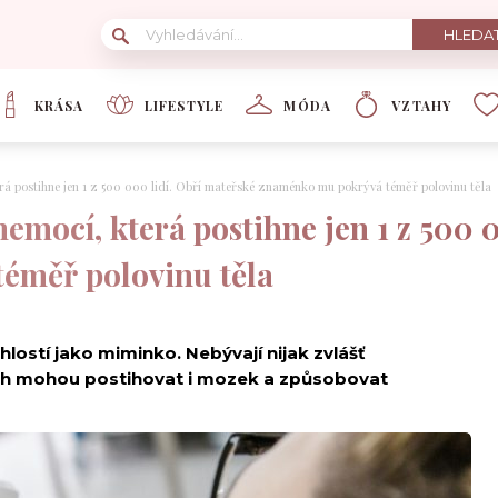
KRÁSA
LIFESTYLE
MÓDA
VZTAHY
erá postihne jen 1 z 500 000 lidí. Obří mateřské znaménko mu pokrývá téměř polovinu těla
nemocí, která postihne jen 1 z 500 
éměř polovinu těla
lostí jako miminko. Nebývají nijak zvlášť
ch mohou postihovat i mozek a způsobovat