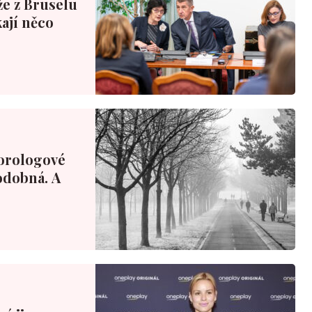
že z Bruselu
ají něco
orologové
podobná. A