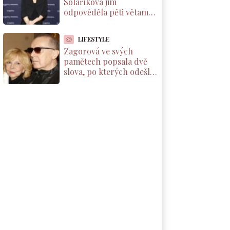
Solaříková jim
odpověděla pěti větami,
které by si měl přečíst
každý rodič dcery
LIFESTYLE
Zagorová ve svých
pamětech popsala dvě
slova, po kterých odešla
od partnera. Už se k
němu nevrátila