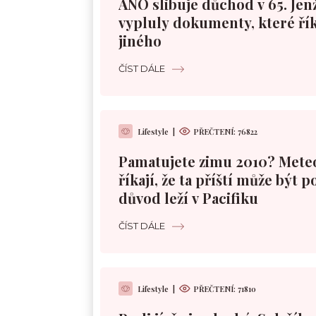
ANO slibuje důchod v 65. Jen
vypluly dokumenty, které řík
jiného
ČÍST DÁLE
Lifestyle
|
PŘEČTENÍ:
76822
Pamatujete zimu 2010? Mete
říkají, že ta příští může být 
důvod leží v Pacifiku
ČÍST DÁLE
Lifestyle
|
PŘEČTENÍ:
71810