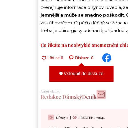
zveřejňuje informace o synovi, uvedla, ž
jemnější a
může se snadno poškodit
.
zastřihovačem. O péči a léčbě se žena rad
třeba je chirurgicky odstranit, případně v
Co říkáte na neobvyklé onemocnění chl
Diskuze
0
Vstoupit do diskuze
Autor článku
Redakce DámskýDeník
Lifestyle
|
PŘEČTENÍ:
73642