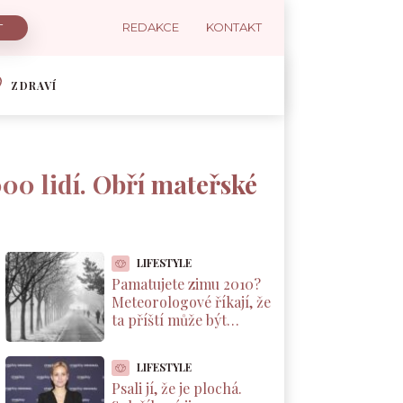
REDAKCE
KONTAKT
ZDRAVÍ
000 lidí. Obří mateřské
LIFESTYLE
Pamatujete zimu 2010?
Meteorologové říkají, že
ta příští může být
podobná. A důvod leží v
Pacifiku
LIFESTYLE
Psali jí, že je plochá.