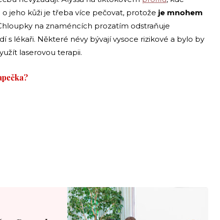
e o jeho kůži je třeba více pečovat, protože
je mnohem
 Chloupky na znaméncích prozatím odstraňuje
í s lékaři. Některé névy bývají vysoce rizikové a bylo by
yužít laserovou terapii.
apečka?