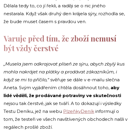
Dělala tedy to, co jí řekli, a raději se o nic jiného
nestarala. Když však druhý den krájela sýry, rozhodla se,
že bude muset časem s pravdou ven.
Varuje před tím, že zboží nemusí
být vždy čerstvé
„Musela jsem odkrajovat plíseň ze sýru, abych zbylý kus
mohla nakrájet na plátky a prodávat zákazníkům, i
když se mi to příčilo,“
svěřuje se dále v e-mailu slečna
Aneta. Svým vyjádřením chtěla dosáhnout toho,
aby
lidé věděli, že prodávané potraviny ve skutečnosti
nejsou tak čerstvé, jak se tváří. A to dokazují i výsledky
Testu Deníku, jež na webu
PlzeňkyDeník
informují o
tom, že testeři ve všech navštívených obchodech našli v
regálech prošlé zboží.