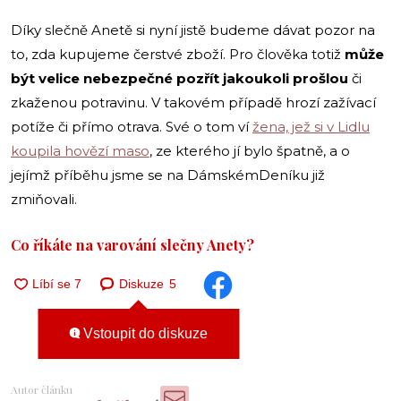
Díky slečně Anetě si nyní jistě budeme dávat pozor na
to, zda kupujeme čerstvé zboží. Pro člověka totiž
může
být velice nebezpečné pozřít jakoukoli prošlou
či
zkaženou potravinu. V takovém případě hrozí zažívací
potíže či přímo otrava. Své o tom ví
žena, jež si v Lidlu
koupila hovězí maso
, ze kterého jí bylo špatně, a o
jejímž příběhu jsme se na DámskémDeníku již
zmiňovali.
Co říkáte na varování slečny Anety?
Diskuze
5
Vstoupit do diskuze
Autor článku