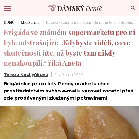
DOMŮ
LIFESTYLE
Brigáda ve známém supermarketu pro ni byla odstrašující: „Kd
Brigáda ve známém supermarketu pro ni
byla odstrašující: „Kdybyste viděli, co ve
skutečnosti jíte, už byste tam nikdy
nenakoupili,“ říká Aneta
Tereza Kuchyňková
2. března 2024
Brigádnice pracující v Penny marketu chce
prostřednictvím svého e-mailu varovat ostatní před
zde prodávanými zkaženými potravinami.