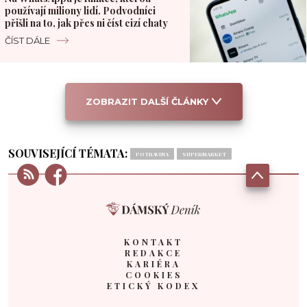
používají miliony lidí. Podvodníci
přišli na to, jak přes ni číst cizí chaty
ČÍST DÁLE
ZOBRAZIT DALŠÍ ČLÁNKY
SOUVISEJÍCÍ TÉMATA:
POTRAVINA
SUPERMARKET
KONTAKT
REDAKCE
KARIÉRA
COOKIES
ETICKÝ KODEX