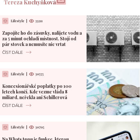
Tereza Kuchyňková
Lifestyle
|
33211
Zapojíte ho do zásuvky, nalijete vodu a
za 5 minut ochladí místnost. Stojí od
pár stovek a nemusíte nic vrtat
ČÍST DÁLE
Lifestyle
|
30555
Koncesionářské poplatky po 100
letech končí. Kde vezme vláda 8
miliard, neřekla ani Schillerová
ČÍST DÁLE
Lifestyle
|
30795
Na WhatsAppu je funkce, kterou