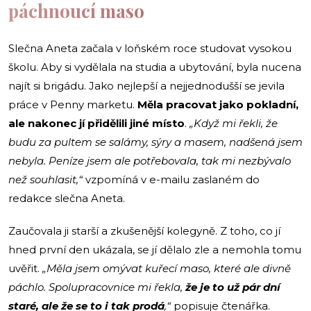
páchnoucí maso
Slečna Aneta začala v loňském roce studovat vysokou
školu. Aby si vydělala na studia a ubytování, byla nucena
najít si brigádu. Jako nejlepší a nejjednodušší se jevila
práce v Penny marketu.
Měla pracovat jako pokladní,
ale nakonec jí přidělili jiné místo
.
„Když mi řekli, že
budu za pultem se salámy, sýry a masem, nadšená jsem
nebyla. Peníze jsem ale potřebovala, tak mi nezbývalo
než souhlasit,“
vzpomíná v e-mailu zaslaném do
redakce slečna Aneta.
Zaučovala ji starší a zkušenější kolegyně. Z toho, co jí
hned první den ukázala, se jí dělalo zle a nemohla tomu
uvěřit.
„Měla jsem omývat kuřecí maso, které ale divně
páchlo. Spolupracovnice mi řekla,
že je to už pár dní
staré, ale že se to i tak prodá
,“
popisuje čtenářka.