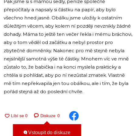
Pak jsme si s mámou sedly, peníze společně
přepočítaly a napsaly si částku na papír, aby bylo
všechno hned jasné. Obálku jsme uložily k ostatním
důležitým věcem, aby kolem ní později nevznikly žádné
dohady. Máma to ještě ten večer řekla i mému bráchovi,
aby o tom věděl od začátku a nebyl prostor pro
zbytečné domněnky. Nakonec pro mě stejně nebyla
nejsilnější samotná výše té částky. Mnohem víc ve mně
zůstalo to, že babička i na konci myslela prakticky a
chtěla si pohlídat, aby po ní nezůstal zmatek. Vlastně
mě tím nepřekvapila jen tou obálkou, ale i tím, že byla
pořád stejná až do poslední chvíle.
Diskuze
0
Vstoupit do diskuze