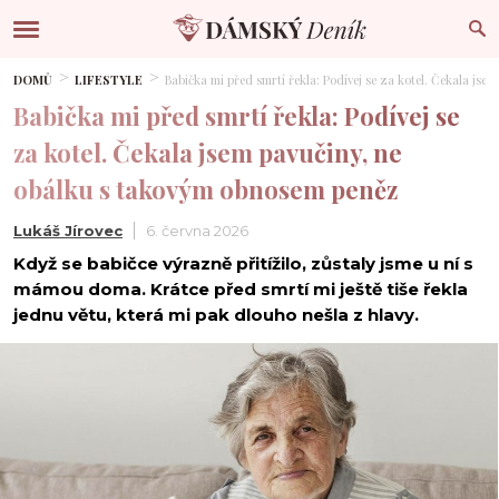
DOMŮ
LIFESTYLE
Babička mi před smrtí řekla: Podívej se za kotel. Čekala js
Babička mi před smrtí řekla: Podívej se
za kotel. Čekala jsem pavučiny, ne
obálku s takovým obnosem peněz
Lukáš Jírovec
6. června 2026
Když se babičce výrazně přitížilo, zůstaly jsme u ní s
mámou doma. Krátce před smrtí mi ještě tiše řekla
jednu větu, která mi pak dlouho nešla z hlavy.