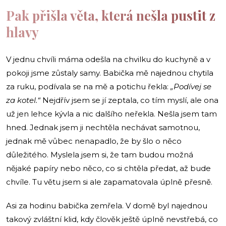
Pak přišla věta, která nešla pustit z
hlavy
V jednu chvíli máma odešla na chvilku do kuchyně a v
pokoji jsme zůstaly samy. Babička mě najednou chytila
za ruku, podívala se na mě a potichu řekla:
„Podívej se
za kotel.“
Nejdřív jsem se jí zeptala, co tím myslí, ale ona
už jen lehce kývla a nic dalšího neřekla. Nešla jsem tam
hned. Jednak jsem ji nechtěla nechávat samotnou,
jednak mě vůbec nenapadlo, že by šlo o něco
důležitého. Myslela jsem si, že tam budou možná
nějaké papíry nebo něco, co si chtěla předat, až bude
chvíle. Tu větu jsem si ale zapamatovala úplně přesně.
Asi za hodinu babička zemřela. V domě byl najednou
takový zvláštní klid, kdy člověk ještě úplně nevstřebá, co