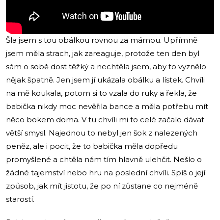
Šla jsem s tou obálkou rovnou za mámou. Upřímně
jsem měla strach, jak zareaguje, protože ten den byl
sám o sobě dost těžký a nechtěla jsem, aby to vyznělo
nějak špatně. Jen jsem jí ukázala obálku a lístek. Chvíli
na mě koukala, potom si to vzala do ruky a řekla, že
babička nikdy moc nevěřila bance a měla potřebu mít
něco bokem doma. V tu chvíli mi to celé začalo dávat
větší smysl. Najednou to nebyl jen šok z nalezených
peněz, ale i pocit, že to babička měla dopředu
promyšlené a chtěla nám tím hlavně ulehčit. Nešlo o
žádné tajemství nebo hru na poslední chvíli. Spíš o její
způsob, jak mít jistotu, že po ní zůstane co nejméně
starostí.