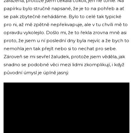
zaražená, protože jsem čekala cokoli, jen ne tohle. Na
papírku bylo stručně napsané, že je to na pohřeb a ať
se pak zbytečně nehádáme. Bylo to celé tak typické
pro ni, až mě zpětně nepřekvapuje, ale v tu chvíli mě to
opravdu vykolejilo. Došlo mi, že to řekla zrovna mně asi
proto, že jsem u ní poslední dny byla nejvíc a že bych to
nemohla jen tak přejít nebo si to nechat pro sebe.
Zároveň se mi sevřel žaludek, protože jsem věděla, jak
snadno se podobné věci mezi lidmi zkomplikují, i když
původní úmysl je úplně jasný.