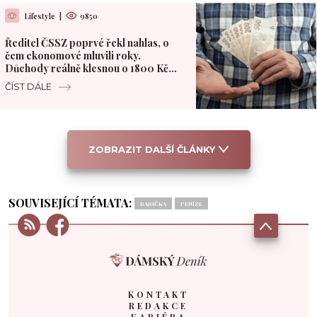
Lifestyle
|
9850
Ředitel ČSSZ poprvé řekl nahlas, o
čem ekonomové mluvili roky.
Důchody reálně klesnou o 1800 Kč
měsíčně
ČÍST DÁLE
ZOBRAZIT DALŠÍ ČLÁNKY
SOUVISEJÍCÍ TÉMATA:
BABIČKA
PENÍZE
KONTAKT
REDAKCE