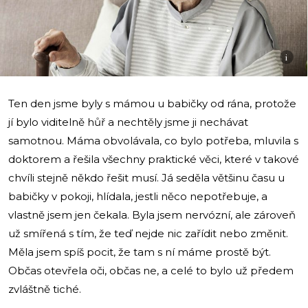
i
Ten den jsme byly s mámou u babičky od rána, protože
jí bylo viditelně hůř a nechtěly jsme ji nechávat
samotnou. Máma obvolávala, co bylo potřeba, mluvila s
doktorem a řešila všechny praktické věci, které v takové
chvíli stejně někdo řešit musí. Já seděla většinu času u
babičky v pokoji, hlídala, jestli něco nepotřebuje, a
vlastně jsem jen čekala. Byla jsem nervózní, ale zároveň
už smířená s tím, že teď nejde nic zařídit nebo změnit.
Měla jsem spíš pocit, že tam s ní máme prostě být.
Občas otevřela oči, občas ne, a celé to bylo už předem
zvláštně tiché.