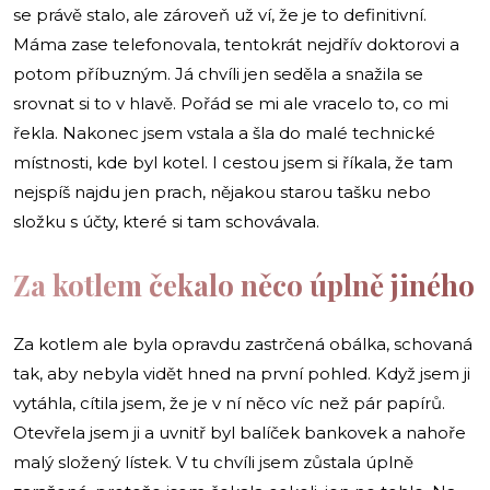
se právě stalo, ale zároveň už ví, že je to definitivní.
Máma zase telefonovala, tentokrát nejdřív doktorovi a
potom příbuzným. Já chvíli jen seděla a snažila se
srovnat si to v hlavě. Pořád se mi ale vracelo to, co mi
řekla. Nakonec jsem vstala a šla do malé technické
místnosti, kde byl kotel. I cestou jsem si říkala, že tam
nejspíš najdu jen prach, nějakou starou tašku nebo
složku s účty, které si tam schovávala.
Za kotlem čekalo něco úplně jiného
Za kotlem ale byla opravdu zastrčená obálka, schovaná
tak, aby nebyla vidět hned na první pohled. Když jsem ji
vytáhla, cítila jsem, že je v ní něco víc než pár papírů.
Otevřela jsem ji a uvnitř byl balíček bankovek a nahoře
malý složený lístek. V tu chvíli jsem zůstala úplně