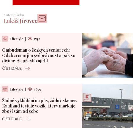
Autor článku
Lukáš Jírovec
Lifestyle
|
3749
Ombudsman o českých seniorech:
Odebereme jim svéprávnost a pak se
divíme, že přestávají žít
ČÍST DÁLE
Lifestyle
|
4659
Žádné vykládání na pás, žádný skener.
Kaufland testuje vozík, který markuje
zboží sám od sebe
ČÍST DÁLE