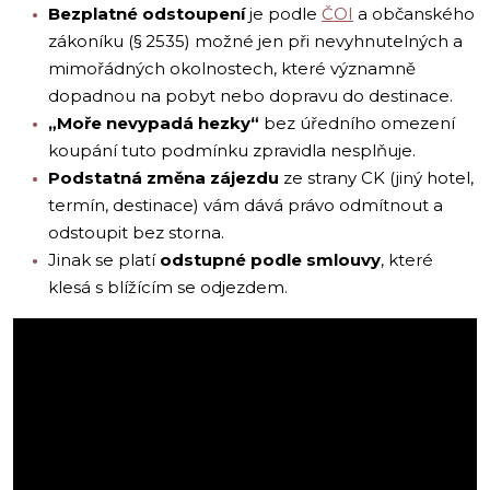
Bezplatné odstoupení
je podle
ČOI
a občanského
zákoníku (§ 2535) možné jen při nevyhnutelných a
mimořádných okolnostech, které významně
dopadnou na pobyt nebo dopravu do destinace.
„Moře nevypadá hezky“
bez úředního omezení
koupání tuto podmínku zpravidla nesplňuje.
Podstatná změna zájezdu
ze strany CK (jiný hotel,
termín, destinace) vám dává právo odmítnout a
odstoupit bez storna.
Jinak se platí
odstupné podle smlouvy
, které
klesá s blížícím se odjezdem.