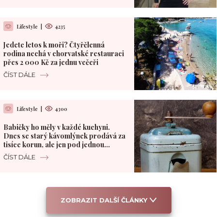
Lifestyle
|
4235
Jedete letos k moři? Čtyřčlenná
rodina nechá v chorvatské restauraci
přes 2 000 Kč za jednu večeři
ČÍST DÁLE
Lifestyle
|
4300
Babičky ho měly v každé kuchyni.
Dnes se starý kávomlýnek prodává za
tisíce korun, ale jen pod jednou
podmínkou
ČÍST DÁLE
ZOBRAZIT DALŠÍ ČLÁNKY