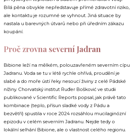
Bílá pěna obvykle nepředstavuje přímé zdravotní riziko,
ale kontaktu je rozumné se vyhnout. Jiná situace by
nastala u barevných útvarů nebo při úředním zákazu
koupání.
Proč zrovna severní Jadran
Bibione leží na mělkém, polouzavřeném severním cípu
Jadranu. Voda se tu v létě rychle ohřívá, proudění je
slabé a do moře ústí řeky nesoucí živiny z celé Pádské
nížiny. Chorvatský institut Ruđer Bošković ve studii
publikované v Scientific Reports popsal, jak právě tato
kombinace (teplo, přísun sladké vody z Pádu a
bezvětří) spustila v roce 2024 rozsáhlou mucilaginózní
epizodu v celém severním Jadranu. Nejde tedy o
lokální selhání Bibione, ale o vlastnost celého regionu.