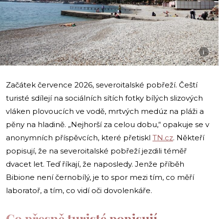
i
Začátek července 2026, severoitalské pobřeží. Čeští
turisté sdílejí na sociálních sítích fotky bílých slizových
vláken plovoucích ve vodě, mrtvých medúz na pláži a
pěny na hladině. „Nejhorší za celou dobu,“ opakuje se v
anonymních příspěvcích, které přetiskl
TN.cz
. Někteří
popisují, že na severoitalské pobřeží jezdili téměř
dvacet let. Teď říkají, že naposledy. Jenže příběh
Bibione není černobílý, je to spor mezi tím, co měří
laboratoř, a tím, co vidí oči dovolenkáře.
Co přesně turisté popisují