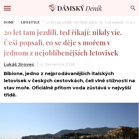
DOMŮ
LIFESTYLE
20 let tam jezdili, teď říkají: nikdy víc. Češi popsali, co se 
20 let tam jezdili, teď říkají: nikdy víc.
Češi popsali, co se děje s mořem v
jednom z nejoblíbenějších letovisek
Lukáš Jírovec
4. července 2026
Bibione, jedno z nejprodávanějších italských
letovisek v českých cestovkách, čelí vlně stížností na
stav moře. Oficiálně přitom voda zůstává v nejvyšší
třídě.