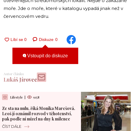
otevřenějších středomořských lokalit. Nejde o zakázané
moře. Jde o moře, které v katalogu vypadá jinak než v
červencovém vedru.
Diskuze
0
Vstoupit do diskuze
Autor článku
Lukáš Jírovec
Lifestyle
|
9158
Ze sta na nulu, říká Monika Marešová.
Leoš jí oznámil rozvod v těhotenství,
pak podle ní mizel na dny k milence
ČÍST DÁLE