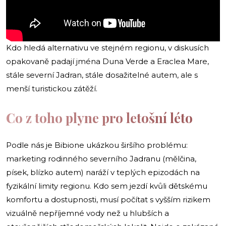
Kdo hledá alternativu ve stejném regionu, v diskusích
opakovaně padají jména Duna Verde a Eraclea Mare,
stále severní Jadran, stále dosažitelné autem, ale s
menší turistickou zátěží.
Co z toho plyne pro letošní léto
Podle nás je Bibione ukázkou širšího problému:
marketing rodinného severního Jadranu (mělčina,
písek, blízko autem) naráží v teplých epizodách na
fyzikální limity regionu. Kdo sem jezdí kvůli dětskému
komfortu a dostupnosti, musí počítat s vyšším rizikem
vizuálně nepříjemné vody než u hlubších a