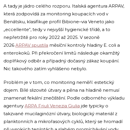
A tady je jádro celého rozporu. Italská agentura ARPAV,
která zodpovídá za monitoring koupacích vod v
Benátsku, klasifikuje profil Bibione–via Veneto jako
„eccellente“, tedy v nejvyšší hygienické třídě, a to
nepřetržitě pro roky 2022 až 2025. V sezoně
2026
ARPAV spustila
měsíční kontroly hladiny E. coli a
enterokoků. Při překročení limitů následuje okamžitý
doplňkový odběr a případný dočasný zákaz koupání.
Nic takového zatím vyhlášeno nebylo.
Problém je v tom, co monitoring neměří: estetický
dojem. Bílé slizovité útvary a pěna na hladině nemusí
znamenat fekální znečištění. Podle odborného výkladu
agentury
ARPA Friuli Venezia Giulia
jde typicky o
takzvané mucilaginózní útvary, biologický materiál z
planktonních a mikrořasových cyklů, který se hromadí
při vysokých teplotách a slabém promíchávání vody.