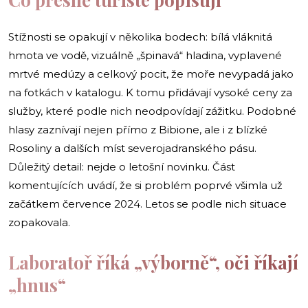
Stížnosti se opakují v několika bodech: bílá vláknitá
hmota ve vodě, vizuálně „špinavá“ hladina, vyplavené
mrtvé medúzy a celkový pocit, že moře nevypadá jako
na fotkách v katalogu. K tomu přidávají vysoké ceny za
služby, které podle nich neodpovídají zážitku. Podobné
hlasy zaznívají nejen přímo z Bibione, ale i z blízké
Rosoliny a dalších míst severojadranského pásu.
Důležitý detail: nejde o letošní novinku. Část
komentujících uvádí, že si problém poprvé všimla už
začátkem července 2024. Letos se podle nich situace
zopakovala.
Laboratoř říká „výborně“, oči říkají
„hnus“