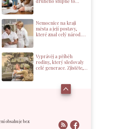
druhého stupně to
zvládne levou zadní,
dospělí se ale často
nachytají
Nemocnice na kraji
města a její postavy,
které znal celý národ.
Patříte mezi skutečné
fanoušky?
Vyprávěj a příběh
rodiny, který sledovaly
celé generace. Zjistěte,
co ze seriálu ve Vás
zůstalo
ení obsahu je bez