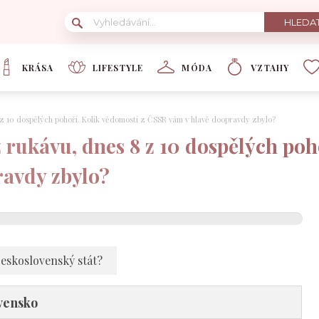
KRÁSA
LIFESTYLE
MÓDA
VZTAHY
 8 z 10 dospělých pohoří. Kolik vědomostí z ČSSR vám v hlavě doopravdy zbylo?
z rukávu, dnes 8 z 10 dospělých poh
ravdy zbylo?
československý stát?
ovensko