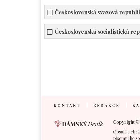
Československá svazová republi
Československá socialistická rep
KONTAKT
REDAKCE
KA
Copyright ©
Obsah je chrá
písemného so