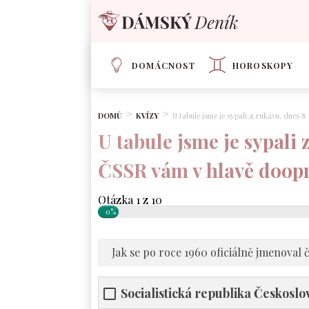
DOMÁCNOST
HOROSKOPY
DOMŮ
KVÍZY
U tabule jsme je sypali z rukávu, dnes
U tabule jsme je sypali 
ČSSR vám v hlavě doop
Otázka 1 z 10
0%
Jak se po roce 1960 oficiálně jmenoval 
Socialistická republika Českosl