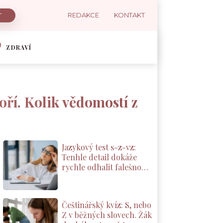
REDAKCE
KONTAKT
ZDRAVÍ
oří. Kolik vědomostí z
Jazykový test s-z-vz:
Tenhle detail dokáže
rychle odhalit falešnou
jistotu
Češtinářský kvíz: S, nebo
Z v běžných slovech. Žák