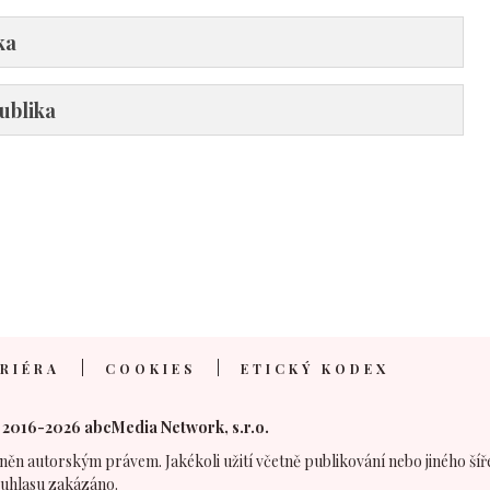
ka
ublika
RIÉRA
COOKIES
ETICKÝ KODEX
 2016-2026 abcMedia Network, s.r.o.
něn autorským právem. Jakékoli užití včetně publikování nebo jiného šíř
uhlasu zakázáno.