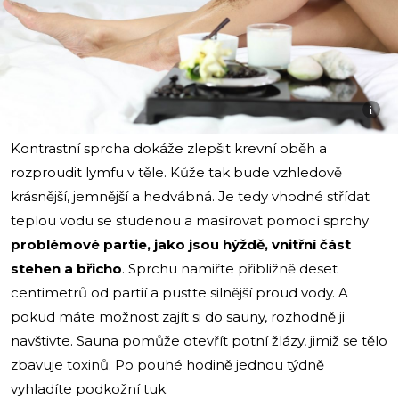
i
Kontrastní sprcha dokáže zlepšit krevní oběh a
rozproudit lymfu v těle. Kůže tak bude vzhledově
krásnější, jemnější a hedvábná. Je tedy vhodné střídat
teplou vodu se studenou a masírovat pomocí sprchy
problémové partie, jako jsou hýždě, vnitřní část
stehen a břicho
. Sprchu namiřte přibližně deset
centimetrů od partií a pusťte silnější proud vody. A
pokud máte možnost zajít si do sauny, rozhodně ji
navštivte. Sauna pomůže otevřít potní žlázy, jimiž se tělo
zbavuje toxinů. Po pouhé hodině jednou týdně
vyhladíte podkožní tuk.