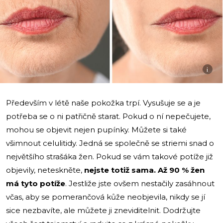
i
Především v létě naše pokožka trpí. Vysušuje se a je
potřeba se o ni patřičně starat. Pokud o ní nepečujete,
mohou se objevit nejen pupínky. Můžete si také
všimnout celulitidy. Jedná se společně se striemi snad o
největšího strašáka žen. Pokud se vám takové potíže již
objevily, neteskněte,
nejste totiž sama. Až 90 % žen
má tyto potíže
. Jestliže jste ovšem nestačily zasáhnout
včas, aby se pomerančová kůže neobjevila, nikdy se jí
sice nezbavíte, ale můžete ji zneviditelnit. Dodržujte