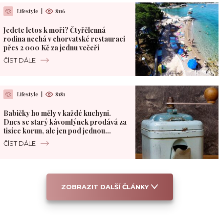
Lifestyle
|
8116
Jedete letos k moři? Čtyřčlenná
rodina nechá v chorvatské restauraci
přes 2 000 Kč za jednu večeři
ČÍST DÁLE
Lifestyle
|
8181
Babičky ho měly v každé kuchyni.
Dnes se starý kávomlýnek prodává za
tisíce korun, ale jen pod jednou
podmínkou
ČÍST DÁLE
ZOBRAZIT DALŠÍ ČLÁNKY