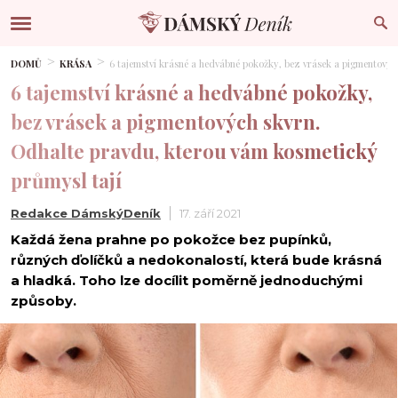
DOMŮ
KRÁSA
6 tajemství krásné a hedvábné pokožky, bez vrásek a pigmentovýc
6 tajemství krásné a hedvábné pokožky,
bez vrásek a pigmentových skvrn.
Odhalte pravdu, kterou vám kosmetický
průmysl tají
Redakce DámskýDeník
17. září 2021
Každá žena prahne po pokožce bez pupínků,
různých ďolíčků a nedokonalostí, která bude krásná
a hladká. Toho lze docílit poměrně jednoduchými
způsoby.