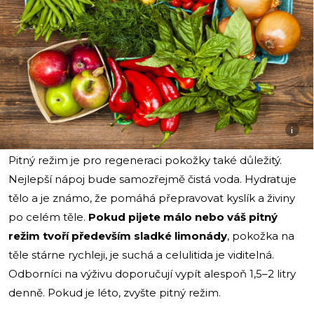
i
Pitný režim je pro regeneraci pokožky také důležitý.
Nejlepší nápoj bude samozřejmě čistá voda. Hydratuje
tělo a je známo, že pomáhá přepravovat kyslík a živiny
po celém těle.
Pokud pijete málo nebo váš pitný
režim tvoří především sladké limonády
, pokožka na
těle stárne rychleji, je suchá a celulitida je viditelná.
Odborníci na výživu doporučují vypít alespoň 1,5–2 litry
denně. Pokud je léto, zvyšte pitný režim.