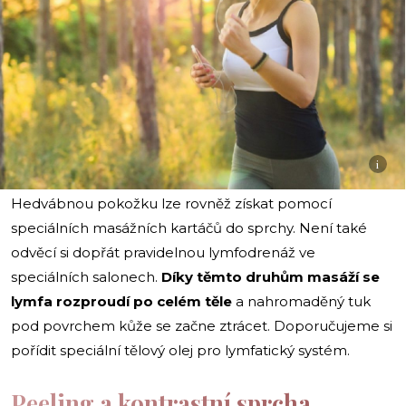
i
Hedvábnou pokožku lze rovněž získat pomocí
speciálních masážních kartáčů do sprchy. Není také
odvěcí si dopřát pravidelnou lymfodrenáž ve
speciálních salonech.
Díky těmto druhům masáží se
lymfa
rozproudí po celém těle
a nahromaděný tuk
pod povrchem kůže se začne ztrácet. Doporučujeme si
pořídit speciální tělový olej pro lymfatický systém.
Peeling a kontrastní sprcha