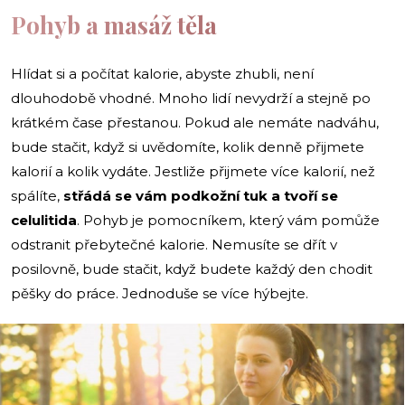
Pohyb a masáž těla
Hlídat si a počítat kalorie, abyste zhubli, není
dlouhodobě vhodné. Mnoho lidí nevydrží a stejně po
krátkém čase přestanou. Pokud ale nemáte nadváhu,
bude stačit, když si uvědomíte, kolik denně přijmete
kalorií a kolik vydáte. Jestliže přijmete více kalorií, než
spálíte,
střádá se vám podkožní tuk a tvoří se
celulitida
. Pohyb je pomocníkem, který vám pomůže
odstranit přebytečné kalorie. Nemusíte se dřít v
posilovně, bude stačit, když budete každý den chodit
pěšky do práce. Jednoduše se více hýbejte.