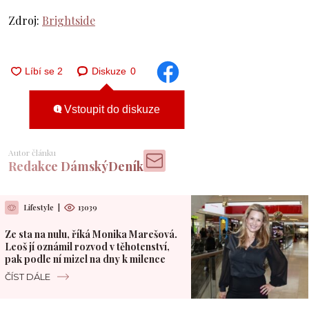
Zdroj:
Brightside
Diskuze
0
Vstoupit do diskuze
Autor článku
Redakce DámskýDeník
Lifestyle
|
13039
Ze sta na nulu, říká Monika Marešová.
Leoš jí oznámil rozvod v těhotenství,
pak podle ní mizel na dny k milence
ČÍST DÁLE