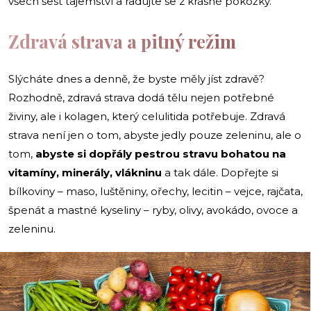
všech šest tajemství a radujte se z krásné pokožky.
Zdravá strava a pitný režim
Slýcháte dnes a denně, že byste měly jíst zdravě?
Rozhodně, zdravá strava dodá tělu nejen potřebné
živiny, ale i kolagen, který celulitida potřebuje. Zdravá
strava není jen o tom, abyste jedly pouze zeleninu, ale o
tom,
abyste si dopřály pestrou stravu bohatou na
vitamíny, minerály, vlákninu
a tak dále. Dopřejte si
bílkoviny – maso, luštěniny, ořechy, lecitin – vejce, rajčata,
špenát a mastné kyseliny – ryby, olivy, avokádo, ovoce a
zeleninu.