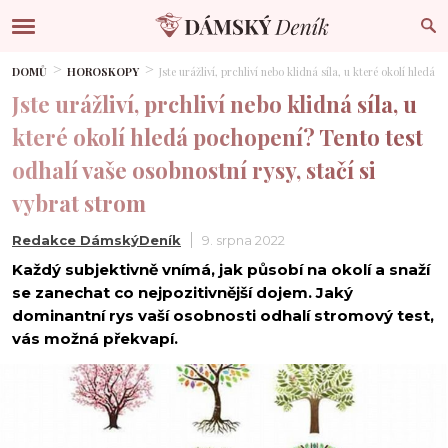
DOMŮ
HOROSKOPY
Jste urážliví, prchliví nebo klidná síla, u které okolí hledá
Jste urážliví, prchliví nebo klidná síla, u
které okolí hledá pochopení? Tento test
odhalí vaše osobnostní rysy, stačí si
vybrat strom
Redakce DámskýDeník
9. srpna 2022
Každý subjektivně vnímá, jak působí na okolí a snaží
se zanechat co nejpozitivnější dojem. Jaký
dominantní rys vaší osobnosti odhalí stromový test,
vás možná překvapí.