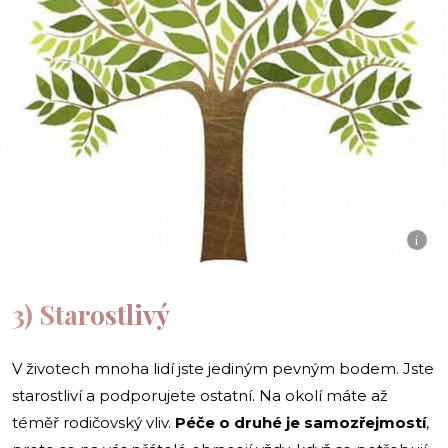
i
3) Starostlivý
V životech mnoha lidí jste jediným pevným bodem. Jste
starostliví a podporujete ostatní. Na okolí máte až
téměř rodičovský vliv.
Péče o druhé je samozřejmostí
,