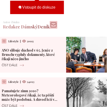
Vstoupit do diskuze
Autor článku
Redakce DámskýDeník
Lifestyle
|
20913
ANO slibuje důchod v 65. Jenže z
Bruselu vypluly dokumenty, které
říkají něco jiného
ČÍST DÁLE
Lifestyle
|
24093
Pamatujete zimu 2010?
Meteorologové říkají, že ta příští
může být podobná. A důvod leží v
Pacifiku
ČÍST DÁLE