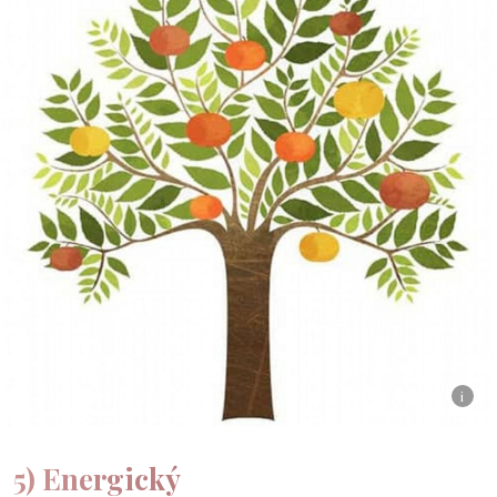
i
5) Energický