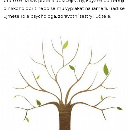
proto se na vás přátelé obracejí vždy, když se potřebují
o někoho opřít nebo se mu vyplakat na rameni. Rádi se
ujmete role psychologa, zdravotní sestry i učitele.