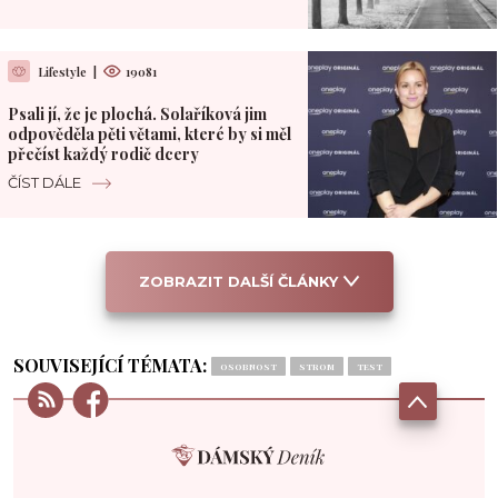
Lifestyle
|
19081
Psali jí, že je plochá. Solaříková jim
odpověděla pěti větami, které by si měl
přečíst každý rodič dcery
ČÍST DÁLE
ZOBRAZIT DALŠÍ ČLÁNKY
SOUVISEJÍCÍ TÉMATA:
OSOBNOST
STROM
TEST