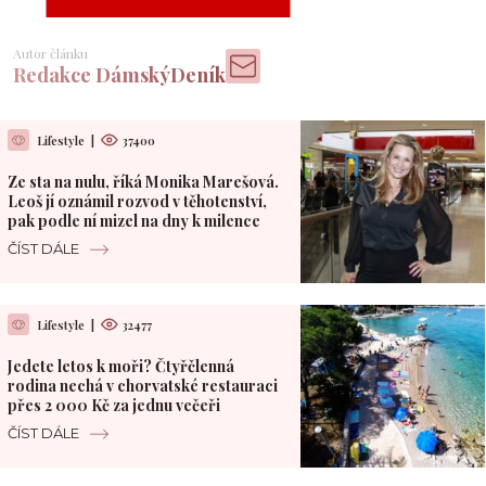
Autor článku
Redakce DámskýDeník
Lifestyle
|
37400
Ze sta na nulu, říká Monika Marešová.
Leoš jí oznámil rozvod v těhotenství,
pak podle ní mizel na dny k milence
ČÍST DÁLE
Lifestyle
|
32477
Jedete letos k moři? Čtyřčlenná
rodina nechá v chorvatské restauraci
přes 2 000 Kč za jednu večeři
ČÍST DÁLE