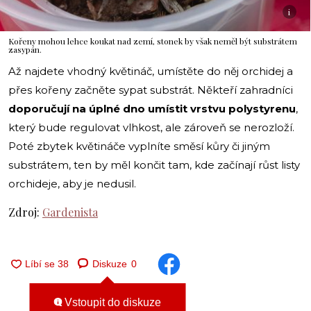
i
Kořeny mohou lehce koukat nad zemí, stonek by však neměl být substrátem
zasypán.
Až najdete vhodný květináč, umístěte do něj orchidej a
přes kořeny začněte sypat substrát. Někteří zahradníci
doporučují na úplné dno umístit vrstvu polystyrenu
,
který bude regulovat vlhkost, ale zároveň se nerozloží.
Poté zbytek květináče vyplníte směsí kůry či jiným
substrátem, ten by měl končit tam, kde začínají růst listy
orchideje, aby je nedusil.
Zdroj:
Gardenista
Diskuze
0
Vstoupit do diskuze