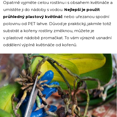
Opatrně vyjměte celou rostlinu i s obsahem květináče a
umístěte ji do nádoby s vodou.
Nejlepší je použít
průhledný plastový květináč
nebo uřezanou spodní
polovinu od PET lahve. Důvod je praktický, jakmile totiž
substrát a kořeny rostliny změknou, můžete je
v plastové nádobě promačkat. To vám výrazně usnadní
oddělení výplně květináče od kořenů.