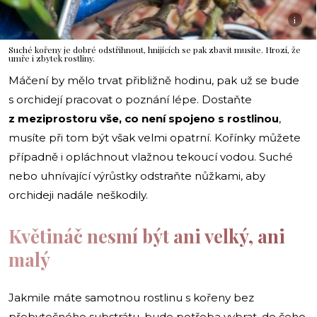
i
Suché kořeny je dobré odstřihnout, hnijících se pak zbavit musíte. Hrozí, že
umře i zbytek rostliny.
Máčení by mělo trvat přibližně hodinu, pak už se bude
s orchidejí pracovat o poznání lépe. Dostaňte
z meziprostoru vše, co není spojeno s rostlinou
,
musíte při tom být však velmi opatrní. Kořínky můžete
případně i opláchnout vlažnou tekoucí vodou. Suché
nebo uhnívající výrůstky odstraňte nůžkami, aby
orchideji nadále neškodily.
Květináč nesmí být ani velký, ani
malý
Jakmile máte samotnou rostlinu s kořeny bez
přebytečného substrátu, bude potřeba vybrat, do čeho