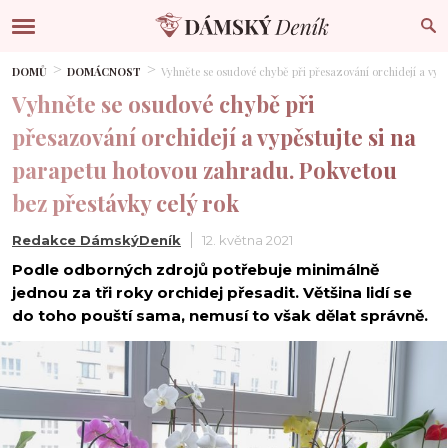
DOMŮ
DOMÁCNOST
Vyhněte se osudové chybě při přesazování orchidejí a vyp
Vyhněte se osudové chybě při
přesazování orchidejí a vypěstujte si na
parapetu hotovou zahradu. Pokvetou
bez přestávky celý rok
Redakce DámskýDeník
12. května 2021
Podle odborných zdrojů potřebuje minimálně
jednou za tři roky orchidej přesadit. Většina lidí se
do toho pouští sama, nemusí to však dělat správně.