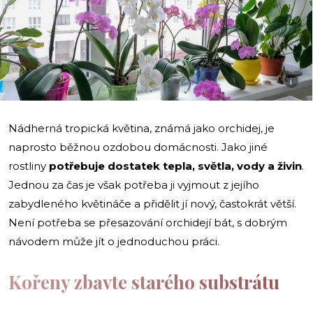
i
Nádherná tropická květina, známá jako orchidej, je
naprosto běžnou ozdobou domácnosti. Jako jiné
rostliny
potřebuje dostatek tepla, světla, vody a živin
.
Jednou za čas je však potřeba ji vyjmout z jejího
zabydleného květináče a přidělit jí nový, častokrát větší.
Není potřeba se přesazování orchidejí bát, s dobrým
návodem může jít o jednoduchou práci.
Kořeny zbavte starého substrátu