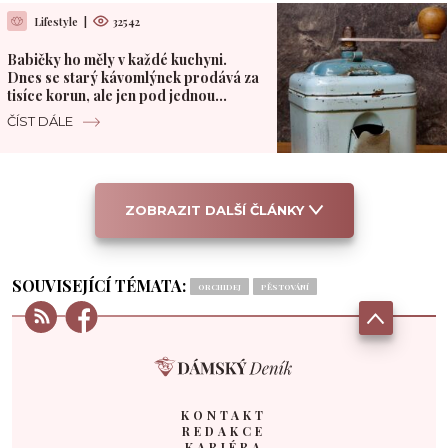
Lifestyle
|
32542
Babičky ho měly v každé kuchyni.
Dnes se starý kávomlýnek prodává za
tisíce korun, ale jen pod jednou
podmínkou
ČÍST DÁLE
ZOBRAZIT DALŠÍ ČLÁNKY
SOUVISEJÍCÍ TÉMATA:
ORCHIDEJ
PĚSTOVÁNÍ
KONTAKT
REDAKCE
KARIÉRA