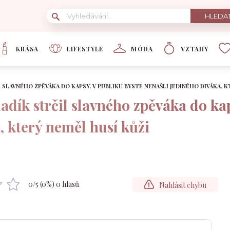
KRÁSA
LIFESTYLE
MÓDA
VZTAHY
 SLAVNÉHO ZPĚVÁKA DO KAPSY. V PUBLIKU BYSTE NENAŠLI JEDINÉHO DIVÁKA, K
ladík strčil slavného zpěváka do ka
, který neměl husí kůži
0
/5 (
0
%)
0
hlasů
Nahlásit chybu