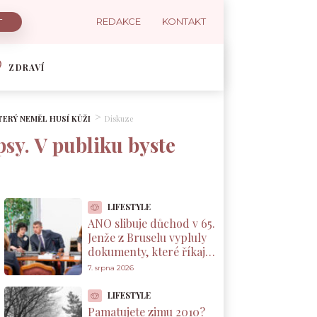
REDAKCE
KONTAKT
ZDRAVÍ
TERÝ NEMĚL HUSÍ KŮŽI
Diskuze
psy. V publiku byste
LIFESTYLE
ANO slibuje důchod v 65.
Jenže z Bruselu vypluly
dokumenty, které říkají
něco jiného
7. srpna 2026
LIFESTYLE
Pamatujete zimu 2010?