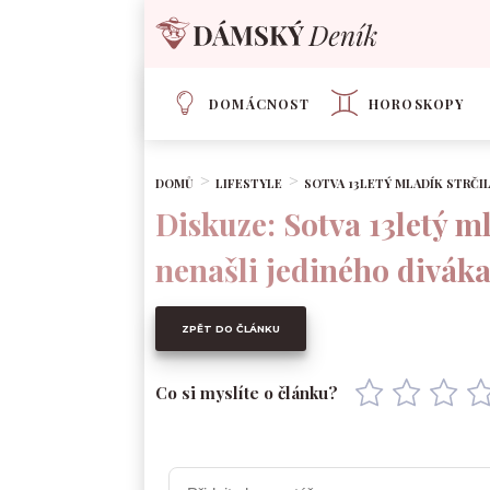
DOMÁCNOST
HOROSKOPY
DOMŮ
LIFESTYLE
SOTVA 13LETÝ MLADÍK STRČIL
Diskuze: Sotva 13letý m
nenašli jediného diváka
ZPĚT DO ČLÁNKU
Co si myslíte o článku?