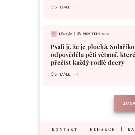
ČÍST DÁLE
Lifestyle
|
PŘEČTENÍ: 2209
Psali jí, že je plochá. Solařík
odpověděla pěti větami, které
přečíst každý rodič dcery
ČÍST DÁLE
ZOBR
KONTAKT
REDAKCE
KA