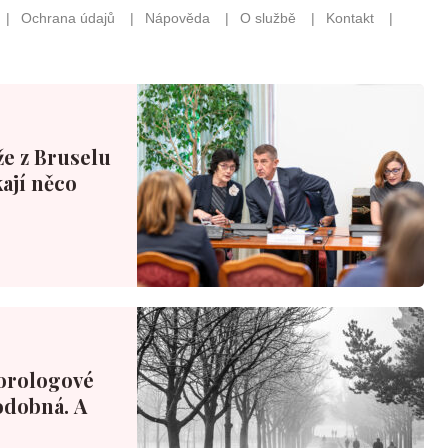
že z Bruselu
ají něco
orologové
podobná. A