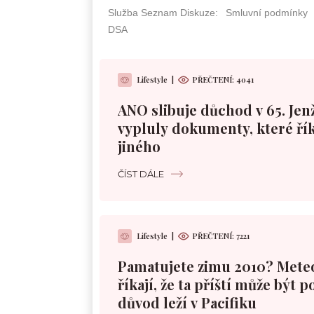
Lifestyle
|
PŘEČTENÍ: 4041
ANO slibuje důchod v 65. Jen
vypluly dokumenty, které řík
jiného
ČÍST DÁLE
Lifestyle
|
PŘEČTENÍ: 7221
Pamatujete zimu 2010? Mete
říkají, že ta příští může být 
důvod leží v Pacifiku