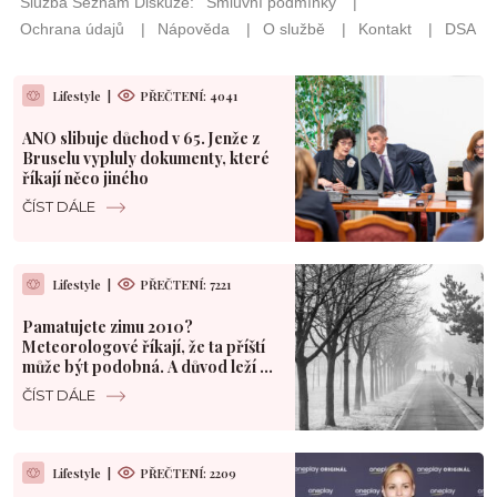
Lifestyle
|
PŘEČTENÍ: 4041
ANO slibuje důchod v 65. Jenže z
Bruselu vypluly dokumenty, které
říkají něco jiného
ČÍST DÁLE
Lifestyle
|
PŘEČTENÍ: 7221
Pamatujete zimu 2010?
Meteorologové říkají, že ta příští
může být podobná. A důvod leží v
Pacifiku
ČÍST DÁLE
Lifestyle
|
PŘEČTENÍ: 2209