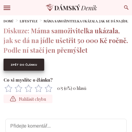
DOMŮ
LIFESTYLE
MÁMA SAMOŽIVITELKA UKÁZALA, JAK SE DÁ NA JÍDLE 
Diskuze: Máma samoživitelka ukázala,
jak se dá na jídle ušetřit 50 000 Kč ročně.
Podle ní stačí jen přemýšlet
ZPĚT DO ČLÁNKU
Co si myslíte o článku?
0
/5 (
0
%)
0
hlasů
Nahlásit chybu