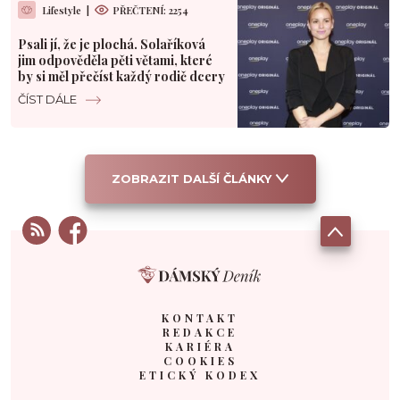
Lifestyle
|
PŘEČTENÍ: 2254
Psali jí, že je plochá. Solaříková
jim odpověděla pěti větami, které
by si měl přečíst každý rodič dcery
ČÍST DÁLE
ZOBRAZIT DALŠÍ ČLÁNKY
KONTAKT
REDAKCE
KARIÉRA
COOKIES
ETICKÝ KODEX