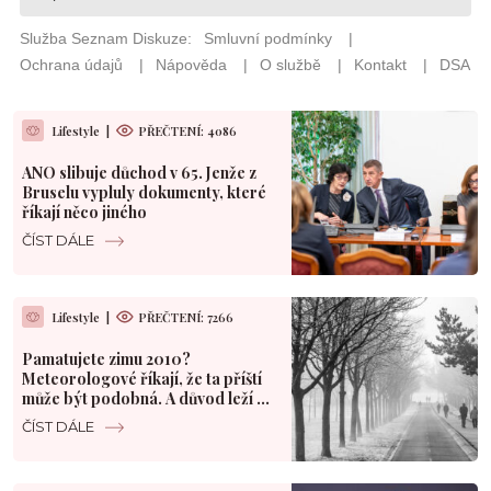
Lifestyle
|
PŘEČTENÍ: 4086
ANO slibuje důchod v 65. Jenže z
Bruselu vypluly dokumenty, které
říkají něco jiného
ČÍST DÁLE
Lifestyle
|
PŘEČTENÍ: 7266
Pamatujete zimu 2010?
Meteorologové říkají, že ta příští
může být podobná. A důvod leží v
Pacifiku
ČÍST DÁLE