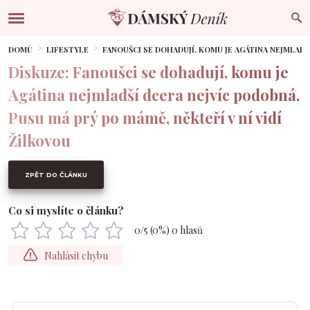
DOMŮ
LIFESTYLE
FANOUŠCI SE DOHADUJÍ, KOMU JE AGÁTINA NEJMLADŠ
Diskuze: Fanoušci se dohadují, komu je
Agátina nejmladší dcera nejvíc podobná.
Pusu má prý po mámě, někteří v ní vidí
Žilkovou
ZPĚT DO ČLÁNKU
Co si myslíte o článku?
0
/5 (
0
%)
0
hlasů
Nahlásit chybu