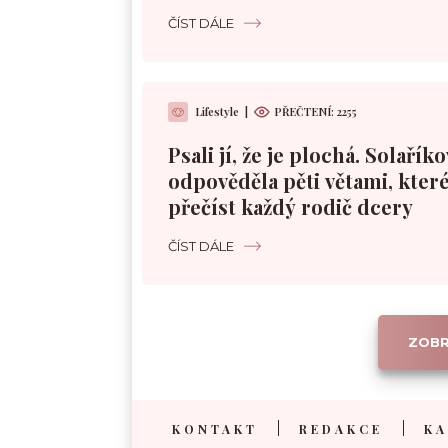
ČÍST DÁLE
Lifestyle
|
PŘEČTENÍ: 2255
Psali jí, že je plochá. Solařík
odpověděla pěti větami, které
přečíst každý rodič dcery
ČÍST DÁLE
ZOBR
KONTAKT
REDAKCE
KA