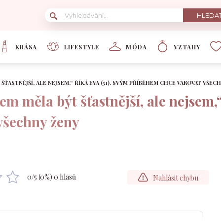
KRÁSA
LIFESTYLE
MÓDA
VZTAHY
ŠŤASTNĚJŠÍ, ALE NEJSEM,“ ŘÍKÁ EVA (51). SVÝM PŘÍBĚHEM CHCE VAROVAT VŠEC
m měla být šťastnější, ale nejsem,“
všechny ženy
0
/5 (
0
%)
0
hlasů
Nahlásit chybu