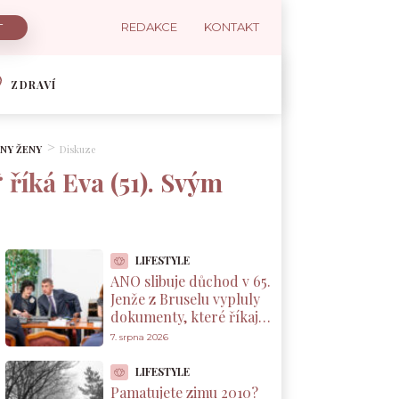
REDAKCE
KONTAKT
ZDRAVÍ
HNY ŽENY
Diskuze
 říká Eva (51). Svým
LIFESTYLE
ANO slibuje důchod v 65.
Jenže z Bruselu vypluly
dokumenty, které říkají
něco jiného
7. srpna 2026
LIFESTYLE
Pamatujete zimu 2010?