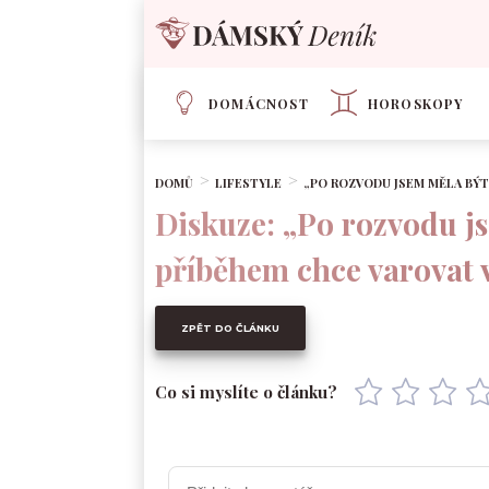
DOMÁCNOST
HOROSKOPY
DOMŮ
LIFESTYLE
„PO ROZVODU JSEM MĚLA BÝT 
Diskuze: „Po rozvodu jse
příběhem chce varovat 
ZPĚT DO ČLÁNKU
Co si myslíte o článku?