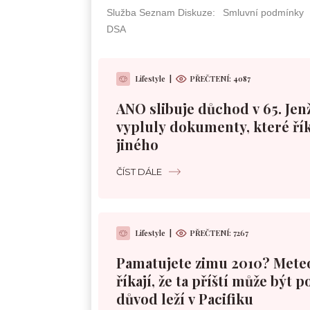
Lifestyle
|
PŘEČTENÍ: 4087
ANO slibuje důchod v 65. Jen
vypluly dokumenty, které řík
jiného
ČÍST DÁLE
Lifestyle
|
PŘEČTENÍ: 7267
Pamatujete zimu 2010? Mete
říkají, že ta příští může být 
důvod leží v Pacifiku