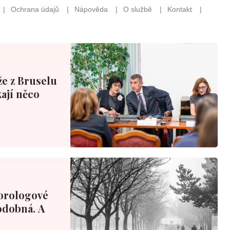
že z Bruselu
ají něco
orologové
podobná. A