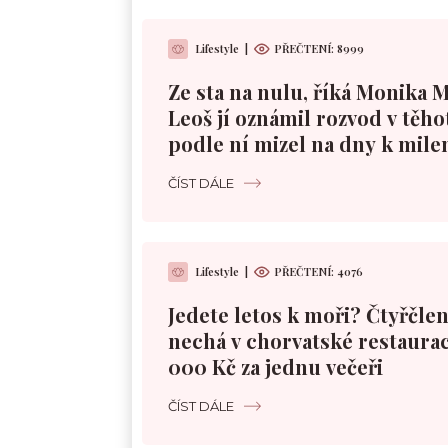
Lifestyle
|
PŘEČTENÍ: 8999
Ze sta na nulu, říká Monika 
Leoš jí oznámil rozvod v těho
podle ní mizel na dny k mile
ČÍST DÁLE
Lifestyle
|
PŘEČTENÍ: 4076
Jedete letos k moři? Čtyřčle
nechá v chorvatské restaurac
000 Kč za jednu večeři
ČÍST DÁLE