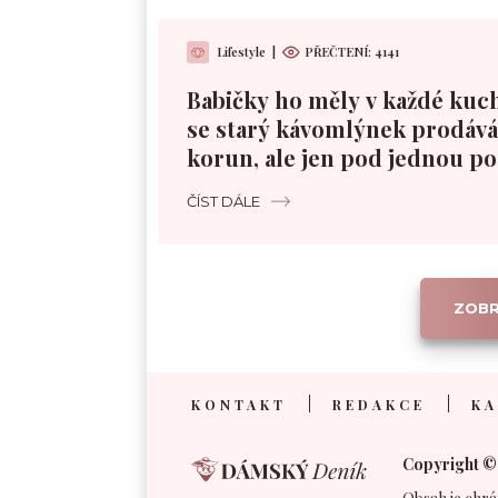
Lifestyle
|
PŘEČTENÍ: 4141
Babičky ho měly v každé kuc
se starý kávomlýnek prodává 
korun, ale jen pod jednou 
ČÍST DÁLE
ZOBR
KONTAKT
REDAKCE
KA
Copyright ©