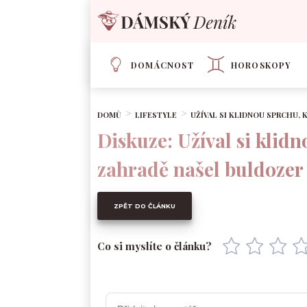
DOMÁCNOST
HOROSKOPY
DOMŮ
LIFESTYLE
UŽÍVAL SI KLIDNOU SPRCHU,
Diskuze: Užíval si klid
zahradě našel buldozer
ZPĚT DO ČLÁNKU
Co si myslíte o článku?