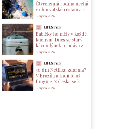
Čtyřčlenná rodina nechá
v chorvatské restauraci
přes 2 000 Kč za jednu
8. srpna 2026
večeři
LIFESTYLE
Babičky ho měly v každé
kuchyni. Dnes se starý
kávomlýnek prodává za
tisíce korun, ale jen pod
8. srpna 2026
jednou podmínkou
LIFESTYLE
30 dní Netflixu zdarma?
V Brazílii a Indii to už
funguje. Z Česka se k
nabídce dostanete taky
8. srpna 2026