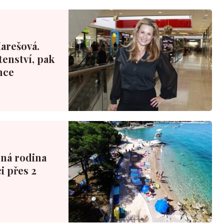
Marešová.
tenství, pak
nce
nná rodina
i přes 2