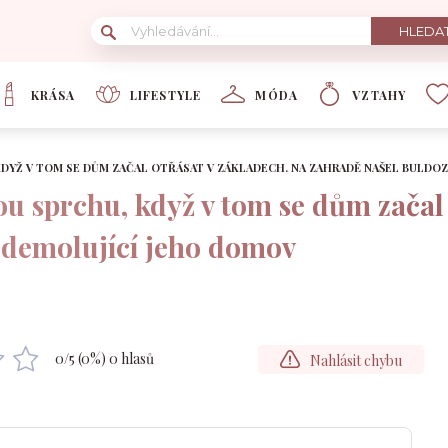
KRÁSA
LIFESTYLE
MÓDA
VZTAHY
 KDYŽ V TOM SE DŮM ZAČAL OTŘÁSAT V ZÁKLADECH. NA ZAHRADĚ NAŠEL BULDO
nou sprchu, když v tom se dům začal
 demolující jeho domov
0
/5 (
0
%)
0
hlasů
Nahlásit chybu