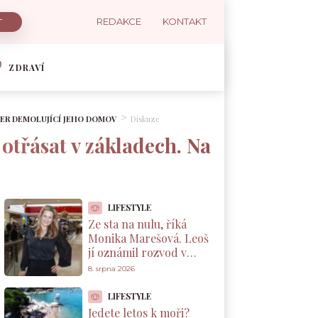
REDAKCE
KONTAKT
ZDRAVÍ
ZER DEMOLUJÍCÍ JEHO DOMOV
Diskuze
 otřásat v základech. Na
LIFESTYLE
Ze sta na nulu, říká
Monika Marešová. Leoš
jí oznámil rozvod v
těhotenství, pak podle
8. srpna 2026
ní mizel na dny k
milence
LIFESTYLE
Jedete letos k moři?