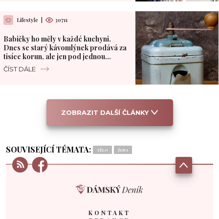
Lifestyle
|
30711
Babičky ho měly v každé kuchyni.
Dnes se starý kávomlýnek prodává za
tisíce korun, ale jen pod jednou
podmínkou
ČÍST DÁLE
ZOBRAZIT DALŠÍ ČLÁNKY
SOUVISEJÍCÍ TÉMATA:
TĚLO
ŽENA
KONTAKT