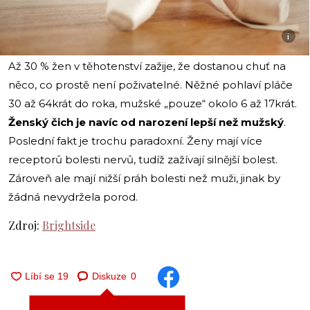
i
Až 30 % žen v těhotenství zažije, že dostanou chuť na
něco, co prostě není poživatelné. Něžné pohlaví pláče
30 až 64krát do roka, mužské „pouze“ okolo 6 až 17krát.
Ženský čich je navíc od narození lepší než mužský
.
Poslední fakt je trochu paradoxní. Ženy mají více
receptorů bolesti nervů, tudíž zažívají silnější bolest.
Zároveň ale mají nižší práh bolesti než muži, jinak by
žádná nevydržela porod.
Zdroj:
Brightside
Diskuze
0