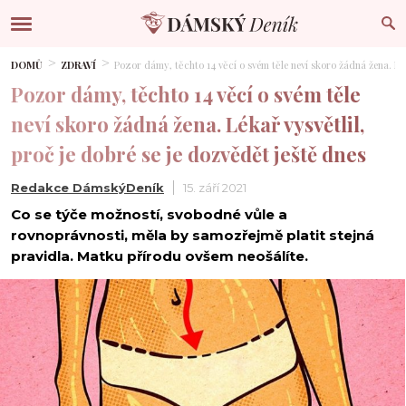
DOMŮ
ZDRAVÍ
Pozor dámy, těchto 14 věcí o svém těle neví skoro žádná žena. Lék
Pozor dámy, těchto 14 věcí o svém těle
neví skoro žádná žena. Lékař vysvětlil,
proč je dobré se je dozvědět ještě dnes
Redakce DámskýDeník
15. září 2021
Co se týče možností, svobodné vůle a
rovnoprávnosti, měla by samozřejmě platit stejná
pravidla. Matku přírodu ovšem neošálíte.