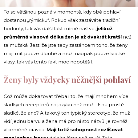
To se většinou pozná v momentě, kdy obě pohlaví
dostanou „rýmičku“. Pokud však zastáváte tradiční
hodnoty, tak vás další fakt mírně naštve,
jelikož
průměrná vlasová délka žen je až dvakrát kratší
než
ta mužská. Jestliže jste tedy zastáncem toho, že ženy
mají mít pouze dlouhé a muži naopak pouze krátké
vlasy, tak vás tento fakt moc nepotěšil.
Ženy byly vždycky něžnější pohlaví
Což může dokazovat třeba i to, že mají mnohem více
sladkých receptorů na jazyku než muži. Jsou prostě
sladké, že ano? A takový ten typický stereotyp, že muž
vidí jednu barvu a žena má pro ni sto názvů, je rovněž
víceméně pravda.
Mají totiž schopnost rozlišovat
mezi sebou barvy
daleko lépe než muži. Tato