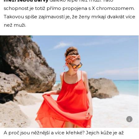
schopnost je totiž přímo propojena s X chromozomem.
Takovou spíše zajímavostí je, že ženy mrkají dvakrát více
než muži.
i
A proč jsou něžnější a více křehké? Jejich kůže je až