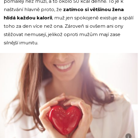
pomaleji než muži, a to okolo 50 kcal denně. To je k
naštvání hlavně proto, že
zatímco si většinou žena
hlídá každou kalorii
, muž jen spokojeně existuje a spálí
toho za den více než ona. Zároveň si ovšem ani ony
stěžovat nemusejí, jelikož oproti mužům mají zase
silnější imunitu.
i