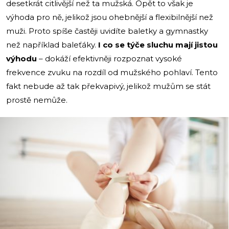
desetkrát citlivější než ta mužská. Opět to však je
výhoda pro ně, jelikož jsou ohebnější a flexibilnější než
muži. Proto spíše častěji uvidíte baletky a gymnastky
než například baleťáky.
I co se týče sluchu mají jistou
výhodu
– dokáží efektivněji rozpoznat vysoké
frekvence zvuku na rozdíl od mužského pohlaví. Tento
fakt nebude až tak překvapivý, jelikož mužům se stát
prostě nemůže.