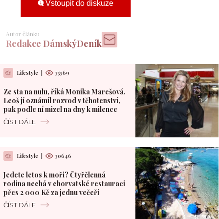
Vstoupit do diskuze
Autor článku
Redakce DámskýDeník
Lifestyle
|
35569
Ze sta na nulu, říká Monika Marešová.
Leoš jí oznámil rozvod v těhotenství,
pak podle ní mizel na dny k milence
ČÍST DÁLE
Lifestyle
|
30646
Jedete letos k moři? Čtyřčlenná
rodina nechá v chorvatské restauraci
přes 2 000 Kč za jednu večeři
ČÍST DÁLE