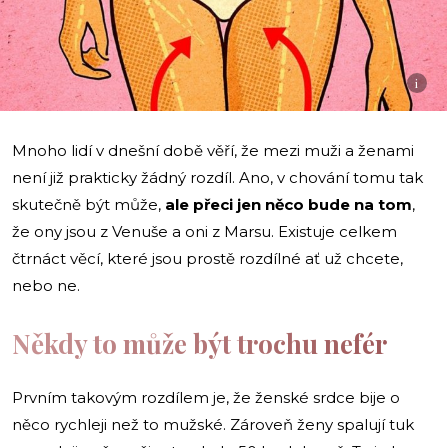
i
Mnoho lidí v dnešní době věří, že mezi muži a ženami
není již prakticky žádný rozdíl. Ano, v chování tomu tak
skutečně být může,
ale přeci jen něco bude na tom
,
že ony jsou z Venuše a oni z Marsu. Existuje celkem
čtrnáct věcí, které jsou prostě rozdílné ať už chcete,
nebo ne.
Někdy to může být trochu nefér
Prvním takovým rozdílem je, že ženské srdce bije o
něco rychleji než to mužské. Zároveň ženy spalují tuk