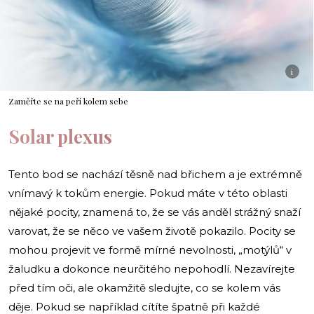
i
Zaměřte se na peří kolem sebe
Solar plexus
Tento bod se nachází těsně nad břichem a je extrémně
vnímavý k tokům energie. Pokud máte v této oblasti
nějaké pocity, znamená to, že se vás anděl strážný snaží
varovat, že se něco ve vašem životě pokazilo. Pocity se
mohou projevit ve formě mírné nevolnosti, „motýlů“ v
žaludku a dokonce neurčitého nepohodlí. Nezavírejte
před tím oči, ale okamžitě sledujte, co se kolem vás
děje. Pokud se například cítíte špatně při každé