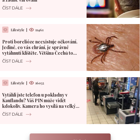
ČÍST DÁLE
Lifestyle
|
11461
Proti borelióze neexistuje očkování.
Jediné, co vás chrání, je správné
vytáhnutí klíštěte. Většina Čechů to
dělá špatně
ČÍST DÁLE
Lifestyle
|
16032
Vytáhli jste telefon u pokladny v
Kauflandu? Váš PIN může vidět
kdokoliv. Kamera ho vysílá na velký
monitor
ČÍST DÁLE