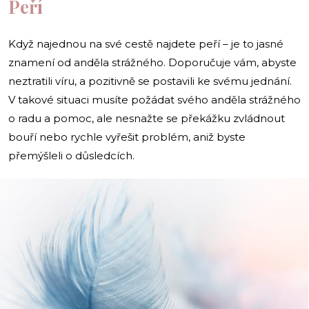
Peří
Když najednou na své cestě najdete peří – je to jasné
znamení od anděla strážného. Doporučuje vám, abyste
neztratili víru, a pozitivně se postavili ke svému jednání.
V takové situaci musíte požádat svého anděla strážného
o radu a pomoc, ale nesnažte se překážku zvládnout
bouří nebo rychle vyřešit problém, aniž byste
přemýšleli o důsledcích.