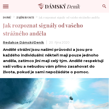
DOMŮ
ZAJÍMAVOSTI
Jak rozpoznat signály od vašeho strážného anděla
Jak rozpoznat signály od vašeho
strážného anděla
Redakce DámskýDeník
20. října 2020
Andělé strážní jsou našimi průvodci a jsou pro
každého individuální: někteří mají pouze jednoho
anděla, zatímco jiní mají celý tým. Andělé respektují
vaši volbu a nebudou vám přímo zasahovat do
života, pokud je sami nepožádáte o pomoc.