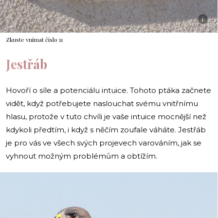
i
Zkuste vnímat číslo 11
Jestřáb
Hovoří o síle a potenciálu intuice. Tohoto ptáka začnete
vidět, když potřebujete naslouchat svému vnitřnímu
hlasu, protože v tuto chvíli je vaše intuice mocnější než
kdykoli předtím, i když s něčím zoufale váháte. Jestřáb
je pro vás ve všech svých projevech varováním, jak se
vyhnout možným problémům a obtížím.