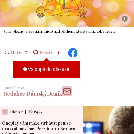
i
Solar plexus je speciální místo nad břichem, které vnímá tok energie
Diskuze
0
Vstoupit do diskuze
Autor článku
Redakce DámskýDeník
Lifestyle
|
17464
Oneplay vám může strhávat peníze
dvakrát měsíčně. Přes 6 000 Kč navíc
a žádné varování