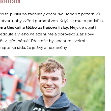
doufala
teří se pustili do záchrany kocourka. Jeden z požárníků
otvoru, aby zvířeti pomohl ven. Když se mu to podařilo,
mu tleskali a těžko zatlačovali slzy
. Nejvíce dojatá
 nedoufala v jeho nalezení. Měla obrovskou, až slovy
t v jejím náručí. Přestože byl kocourek velmi
ajitelka ráda, že je živý a nezraněný.