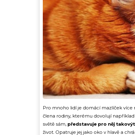
Pro mnoho lidí je domácí mazlíček více
člena rodiny, kterému dovolují například i
světě sám,
představuje pro něj takový
život. Opatruje jej jako oko v hlavě a ch