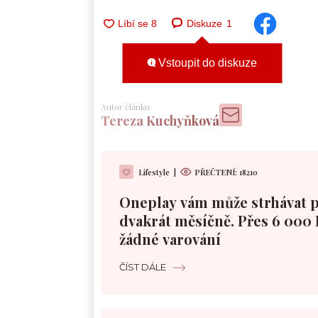
Diskuze
1
Vstoupit do diskuze
Autor článku
Tereza Kuchyňková
Lifestyle
|
PŘEČTENÍ:
18210
Oneplay vám může strhávat 
dvakrát měsíčně. Přes 6 000 
žádné varování
ČÍST DÁLE