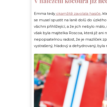
V nalezení kocoura již ne
Emma tedy
okamžitě zavolala hasiče
, k
se musel spustit na laně dolů do úzkého 
všichni přihlížející, a že jich nebylo málo,
však byla majitelka Roscoa, která již ani
nepopsatelnou radost, že je mazlíček zpě
vystrašený, hladový a dehydrovaný, byla m