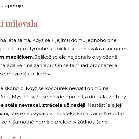
ku opětuje.
i milovala
ouhá léta sama. Když se k jejímu domu jednoho dne
j ujala. Toto čtyřnohé klubíčko si zamilovala a kocourek
cím mazlíčkem
. Jelikož se ale nejednalo o vyloženě
aráda ven na zahradu. On se tam rád procházel a
se mezi ostatní kočky.
ne skončilo. Když se kocourek nevrátil domů na
lé. Myslela si, že se někde opozdil, a doufala, že brzy
 stále nevracel, ztrácela už naději
. Naštěstí ale její
ání, které se ozývalo z nedaleké kanalizace. Nebohé
tat ven. Samotné nemělo prakticky žádnou šanci.