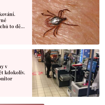
kování.
vné
echů to dělá
ny v
t kdokoliv.
onitor