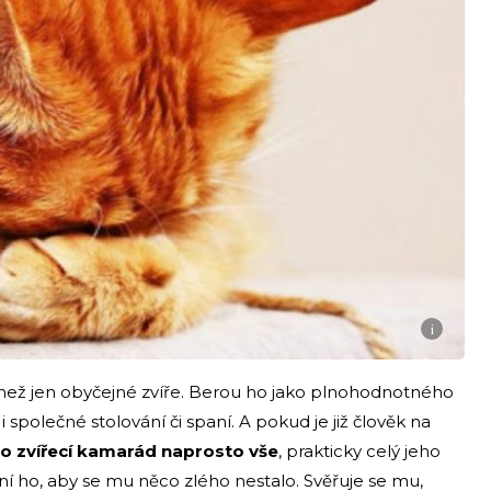
i
 než jen obyčejné zvíře. Berou ho jako plnohodnotného
 společné stolování či spaní. A pokud je již člověk na
to zvířecí kamarád naprosto vše
, prakticky celý jeho
rání ho, aby se mu něco zlého nestalo. Svěřuje se mu,