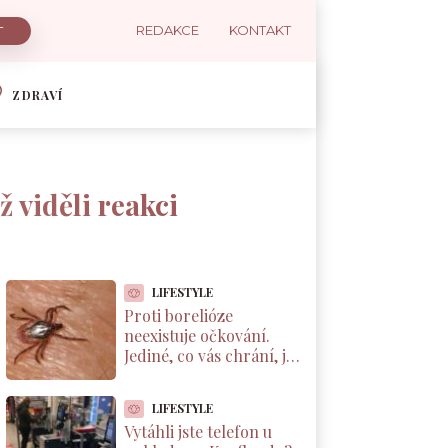
REDAKCE
KONTAKT
ZDRAVÍ
 viděli reakci
LIFESTYLE
Proti borelióze
neexistuje očkování.
Jediné, co vás chrání, je
správné vytáhnutí
klíštěte. Většina Čechů
LIFESTYLE
to dělá špatně
Vytáhli jste telefon u