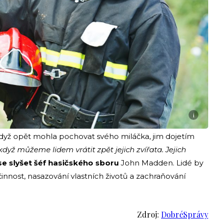
i
 když opět mohla pochovat svého miláčka, jim dojetím
 když můžeme lidem vrátit zpět jejich zvířata. Jejich
se slyšet šéf hasičského sboru
John Madden. Lidé by
činnost, nasazování vlastních životů a zachraňování
Zdroj:
DobréSprávy