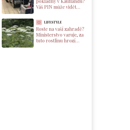
pokladny v Kauflandu?
Váš PIN může vidět
kdokoliv. Kamera ho
vysílá na velký monitor
LIFESTYLE
Roste na vaší zahradě?
Ministerstvo varuje, za
tuto rostlinu hrozí
pokuta až 500 000 Kč