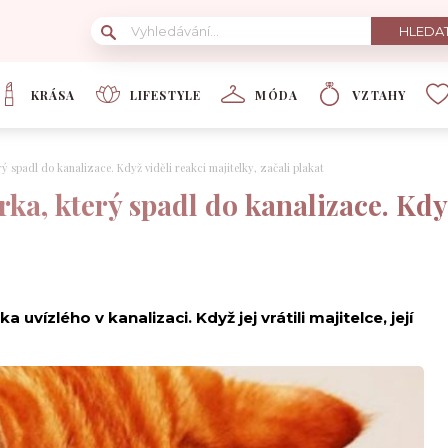
KRÁSA
LIFESTYLE
MÓDA
VZTAHY
ý spadl do kanalizace. Když viděli reakci majitelky, začali plakat
rka, který spadl do kanalizace. Když
vízlého v kanalizaci. Když jej vrátili majitelce, její