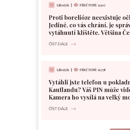
Lifestyle
|
PŘEČTENÍ:
12207
Proti borelióze neexistuje oč
Jediné, co vás chrání, je sprá
vytáhnutí klíštěte. Většina Č
špatně
ČÍST DÁLE
Lifestyle
|
PŘEČTENÍ:
16778
Vytáhli jste telefon u poklad
Kauflandu? Váš PIN může vidě
Kamera ho vysílá na velký m
ČÍST DÁLE