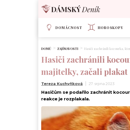
DOMÁCNOST
HOROSKOPY
DOMŮ
ZAJÍMAVOSTI
Hasiči zachránili kocourka, kter
Hasiči zachránili kocou
majitelky, začali plakat
Tereza Kuchyňková
27. srpna 2023
Hasičům se podařilo zachránit kocourka u
reakce je rozplakala.