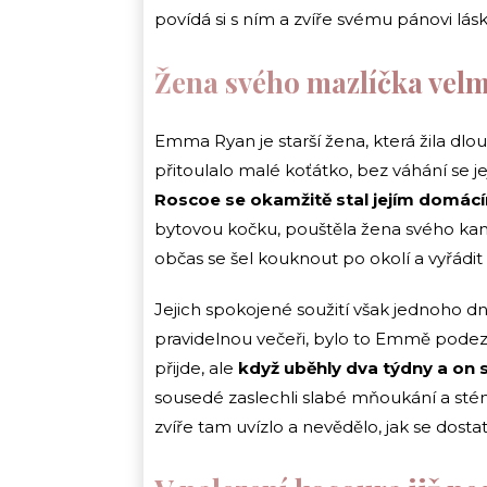
povídá si s ním a zvíře svému pánovi lás
Žena svého mazlíčka velm
Emma Ryan je starší žena, která žila dl
přitoulalo malé koťátko, bez váhání se je
Roscoe se okamžitě stal jejím domá
bytovou kočku, pouštěla žena svého kam
občas se šel kouknout po okolí a vyřádit 
Jejich spokojené soužití však jednoho d
pravidelnou večeři, bylo to Emmě podezře
přijde, ale
když uběhly dva týdny a on se
sousedé zaslechli slabé mňoukání a stén
zvíře tam uvízlo a nevědělo, jak se dos