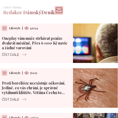
Autor článku
Redakce DámskýDeník
Lifestyle
|
42034
Oneplay vám může strhávat peníze
dvakrát měsíčně. Přes 6 000 Kč navíc
a žádné varování
ČÍST DÁLE
Lifestyle
|
36031
Proti borelióze neexistuje očkování.
Jediné, co vás chrání, je správné
vytáhnutí klíštěte. Většina Čechů to
dělá špatně
ČÍST DÁLE
Lifestyle
|
40602