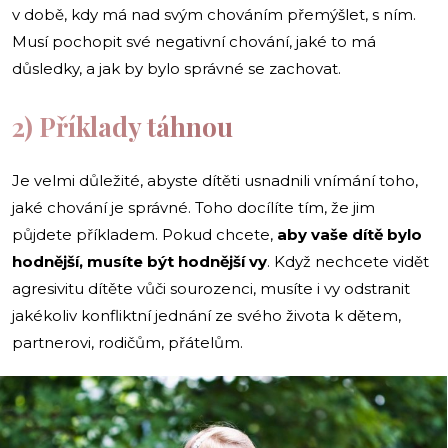
v době, kdy má nad svým chováním přemýšlet, s ním.
Musí pochopit své negativní chování, jaké to má
důsledky, a jak by bylo správné se zachovat.
2) Příklady táhnou
Je velmi důležité, abyste dítěti usnadnili vnímání toho,
jaké chování je správné. Toho docílíte tím, že jim
půjdete příkladem. Pokud chcete,
aby vaše dítě bylo
hodnější, musíte být hodnější vy
. Když nechcete vidět
agresivitu dítěte vůči sourozenci, musíte i vy odstranit
jakékoliv konfliktní jednání ze svého života k dětem,
partnerovi, rodičům, přátelům.