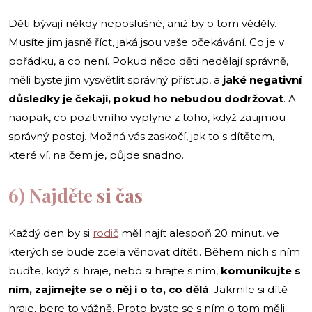
Děti bývají někdy neposlušné, aniž by o tom věděly.
Musíte jim jasně říct, jaká jsou vaše očekávání. Co je v
pořádku, a co není. Pokud něco děti nedělají správně,
měli byste jim vysvětlit správný přístup,
a
jaké negativní
důsledky je čekají, pokud ho nebudou dodržovat
. A
naopak, co pozitivního vyplyne z toho, když zaujmou
správný postoj. Možná vás zaskočí, jak to s dítětem,
které ví, na čem je, půjde snadno.
6) Najděte si čas
Každý den by si
rodič
měl najít alespoň 20 minut, ve
kterých se bude zcela věnovat dítěti. Během nich s ním
buďte, když si hraje, nebo si hrajte s ním,
komunikujte s
ním, zajímejte se o něj i o to, co dělá
. Jakmile si dítě
hraje, bere to vážně. Proto byste se s ním o tom měli