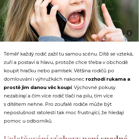
i
Téměř každý rodič zažil tu samou scénu. Dítě se vzteká,
zuří a postaví si hlavu, protože chce třeba v obchodě
koupit hračku nebo pamlsek. Většina rodičů po
domlouvání i výhružkách nakonec
rozhodí rukama a
prostě jim danou věc koupí
. Výchovné pokusy
nezabírají a čím více rodič tlačí na pilu, tím více
s dítětem nehne. Pro zoufalé rodiče může být
neposlušnost ratolestí tak moc frustrující, že hledají
pomoc u odborníků.
Uplatňování výchovy není snadné