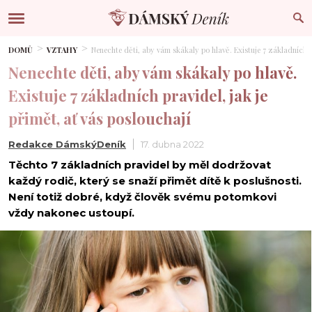
DOMŮ
VZTAHY
Nenechte děti, aby vám skákaly po hlavě. Existuje 7 základních pr
Nenechte děti, aby vám skákaly po hlavě.
Existuje 7 základních pravidel, jak je
přimět, ať vás poslouchají
Redakce DámskýDeník
17. dubna 2022
Těchto 7 základních pravidel by měl dodržovat
každý rodič, který se snaží přimět dítě k poslušnosti.
Není totiž dobré, když člověk svému potomkovi
vždy nakonec ustoupí.