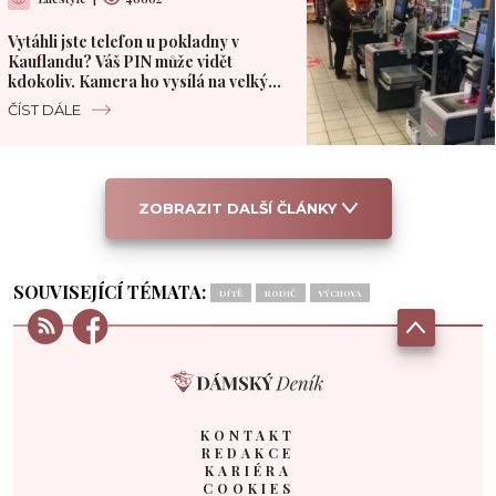
Vytáhli jste telefon u pokladny v
Kauflandu? Váš PIN může vidět
kdokoliv. Kamera ho vysílá na velký
monitor
ČÍST DÁLE
ZOBRAZIT DALŠÍ ČLÁNKY
SOUVISEJÍCÍ TÉMATA:
DÍTĚ
RODIČ
VÝCHOVA
KONTAKT
REDAKCE
KARIÉRA
COOKIES