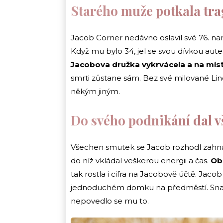
Starého muže potkala tra
Jacob Corner nedávno oslavil své 76. naro
Když mu bylo 34, jel se svou dívkou autem
Jacobova družka vykrvácela a na míst
smrti zůstane sám. Bez své milované Lind
někým jiným.
Do svého podnikání dal 
Všechen smutek se Jacob rozhodl zahnat
do níž vkládal veškerou energii a čas.
Ob
tak rostla i cifra na Jacobově účtě. Jaco
jednoduchém domku na předměstí. Snažil 
nepovedlo se mu to.