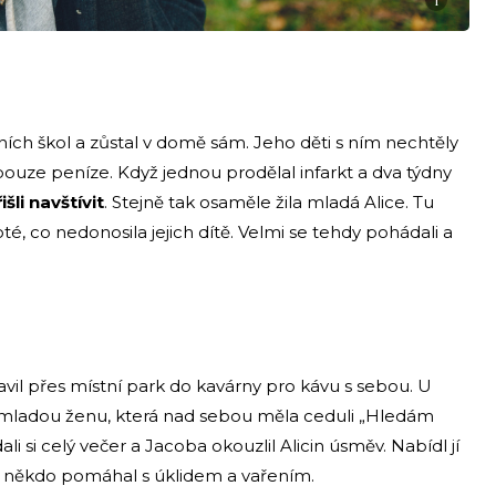
ních škol a zůstal v domě sám. Jeho děti s ním nechtěly
ouze peníze. Když jednou prodělal infarkt a dva týdny
li navštívit
. Stejně tak osaměle žila mladá Alice. Tu
oté, co nedonosila jejich dítě. Velmi se tehdy pohádali a
il přes místní park do kavárny pro kávu s sebou. U
t mladou ženu, která nad sebou měla ceduli „Hledám
li si celý večer a Jacoba okouzlil Alicin úsměv. Nabídl jí
 někdo pomáhal s úklidem a vařením.