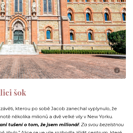
i
lici šok
e závěti, kterou po sobě Jacob zanechal vyplynulo, že
notě několika milionů a dvě velké vily v New Yorku.
ani tušení o tom, že jsem milionář
. Za svou bezelstnou
ně zbylo.”
Alice se ve vile rozhodla zřídit centrum, které