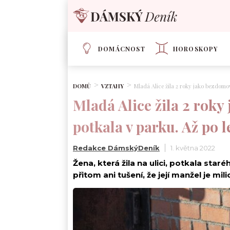
DOMÁCNOST
HOROSKOPY
DOMŮ
VZTAHY
Mladá Alice žila 2 roky jako bezdomove
Mladá Alice žila 2 roky
potkala v parku. Až po le
Redakce DámskýDeník
1. května 2022
Žena, která žila na ulici, potkala sta
přitom ani tušení, že její manžel je mili