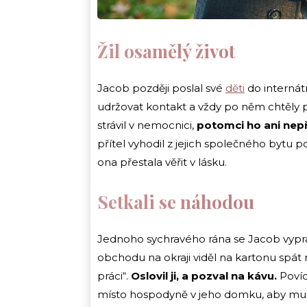
Žil osamělý život
Jacob později poslal své
děti
do internát
udržovat kontakt a vždy po něm chtěly p
strávil v nemocnici,
potomci ho ani nepřiš
přítel vyhodil z jejich společného bytu p
ona přestala věřit v lásku.
Setkali se náhodou
Jednoho sychravého rána se Jacob vyprav
obchodu na okraji viděl na kartonu spá
práci“.
Oslovil ji, a pozval na kávu.
Povída
místo hospodyně v jeho domku, aby mu