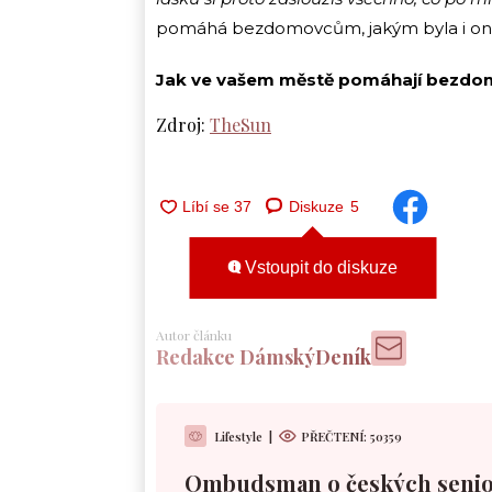
pomáhá bezdomovcům, jakým byla i on
Jak ve vašem městě pomáhají bezd
Zdroj:
TheSun
Diskuze
5
Vstoupit do diskuze
Autor článku
Redakce DámskýDeník
Lifestyle
|
PŘEČTENÍ:
50359
Ombudsman o českých senio