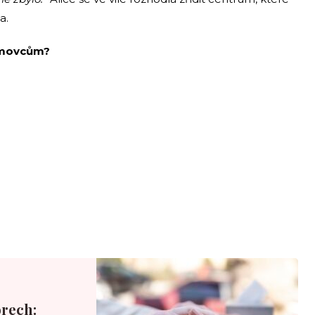
a.
omovcům?
rech: