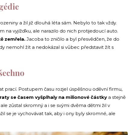
gédie
zeniny a žil již dlouhá léta sám. Nebylo to tak vždy.
 na vyjížďku, ale narazilo do nich protijedoucí auto.
ě zemřela.
Jacoba to zničilo a byl přesvědčen, že do
y nemohl žít a nedokázal si vůbec představit žít s
všechno
 prací. Postupem času rozjel úspěšnou oděvní firmu,
raty se časem vyšplhaly na milionové částky
a stejně
b ale zůstal skromný a i se svými dvěma dětmi žil v
se je vychovávat tak, aby i ony byly skromné, ale