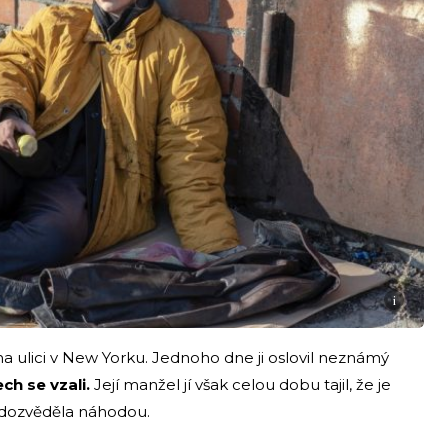
i
a ulici v New Yorku. Jednoho dne ji oslovil neznámý
ech se vzali.
Její manžel jí však celou dobu tajil, že je
o dozvěděla náhodou.