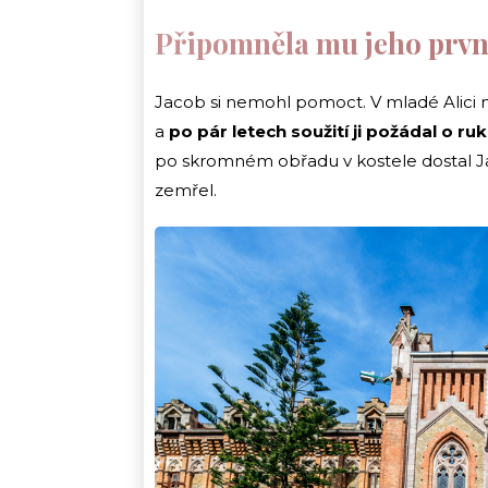
Připomněla mu jeho prvn
Jacob si nemohl pomoct. V mladé Alici neu
a
po pár letech soužití ji požádal o ru
po skromném obřadu v kostele dostal J
zemřel.