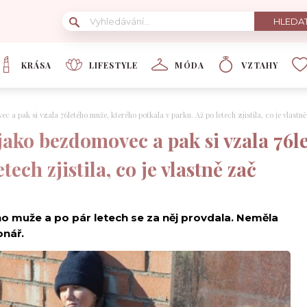
KRÁSA
LIFESTYLE
MÓDA
VZTAHY
c a pak si vzala 76letého muže, kterého potkala v parku. Až po letech zjistila, co je vlastn
 jako bezdomovec a pak si vzala 76
tech zjistila, co je vlastně zač
rého muže a po pár letech se za něj provdala. Neměla
onář.