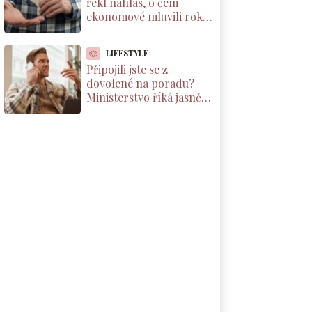
řekl nahlas, o čem
ekonomové mluvili roky.
Důchody reálně klesnou
o 1800 Kč měsíčně
LIFESTYLE
Připojili jste se z
dovolené na poradu?
Ministerstvo říká jasně:
máte nárok na
kompenzaci