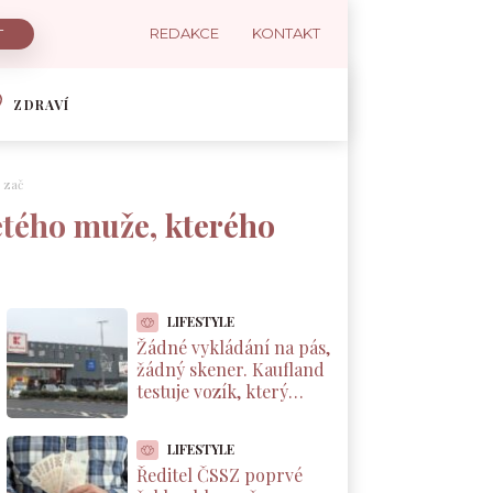
REDAKCE
KONTAKT
ZDRAVÍ
ě zač
letého muže, kterého
LIFESTYLE
Žádné vykládání na pás,
žádný skener. Kaufland
testuje vozík, který
markuje zboží sám od
sebe
LIFESTYLE
Ředitel ČSSZ poprvé