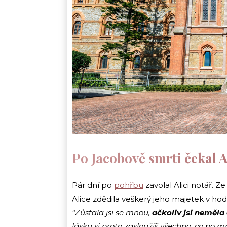
Po Jacobově smrti čekal A
Pár dní po
pohřbu
zavolal Alici notář. Z
Alice zdědila veškerý jeho majetek v hod
“Zůstala jsi se mnou,
ačkoliv jsi neměla 
lásku si proto zasloužíš všechno, co po m