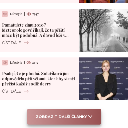
Lifestyle
|
7347
Pamatujete zimu 2010?
Meteorologové říkají, že ta příští
může být podobná. A důvod leží v
Pacifiku
ČÍST DÁLE
Lifestyle
|
2335
Psali jí, že je plochá. Solaříková jim
odpověděla pěti větami, které by si měl
přečíst každý rodič dcery
ČÍST DÁLE
ZOBRAZIT DALŠÍ ČLÁNKY