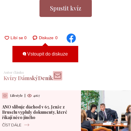
Spustit kvíz
Diskuze
0
Vstoupit do diskuze
Autor článku
Kvízy DámskýDeník
Lifestyle
|
4167
ANO slibuje důchod v 65. Jenže z
Bruselu vypluly dokumenty, které
říkají něco jiného
ČÍST DÁLE