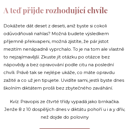
A teď přijde rozhodující chvíle
Dokážete dát deset z deseti, aniž byste si cokoli
odůvodňovali nahlas? Možná budete výsledkem
příjemně překvapeni, možná zjistíte, že pár jistot
mezitím nenápadně vyprchalo. To je na tom ale vlastně
to nejzajímavější. Zkuste jít otázku po otázce bez
nápovědy a bez opravování podle citu na poslední
chvíli. Právě tak se nejlépe ukáže, co máte opravdu
zažité a co už jen tipujete. Uvidíte sami, jestli byste dnes
školním diktátem prošli bez zbytečného zaváhání.
Kvíz: Pravopis ze čtvrté třídy vypadá jako brnkačka.
Jenže 8 z 10 dospělých dnes v diktátu pohoří u i a y dřív,
než dojde do poloviny