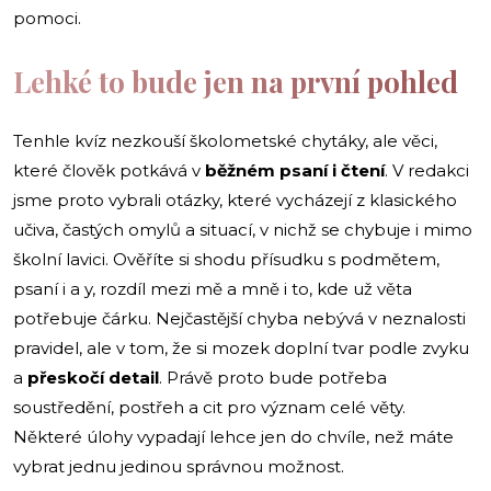
pomoci.
Lehké to bude jen na první pohled
Tenhle kvíz nezkouší školometské chytáky, ale věci,
které člověk potkává v
běžném psaní i čtení
. V redakci
jsme proto vybrali otázky, které vycházejí z klasického
učiva, častých omylů a situací, v nichž se chybuje i mimo
školní lavici. Ověříte si shodu přísudku s podmětem,
psaní i a y, rozdíl mezi mě a mně i to, kde už věta
potřebuje čárku. Nejčastější chyba nebývá v neznalosti
pravidel, ale v tom, že si mozek doplní tvar podle zvyku
a
přeskočí detail
. Právě proto bude potřeba
soustředění, postřeh a cit pro význam celé věty.
Některé úlohy vypadají lehce jen do chvíle, než máte
vybrat jednu jedinou správnou možnost.