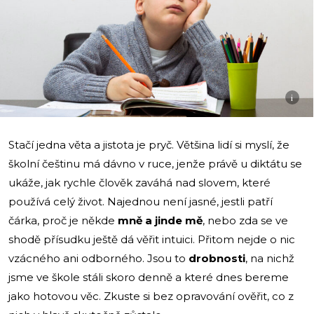
i
Stačí jedna věta a jistota je pryč. Většina lidí si myslí, že
školní češtinu má dávno v ruce, jenže právě u diktátu se
ukáže, jak rychle člověk zaváhá nad slovem, které
používá celý život. Najednou není jasné, jestli patří
čárka, proč je někde
mně a jinde mě
, nebo zda se ve
shodě přísudku ještě dá věřit intuici. Přitom nejde o nic
vzácného ani odborného. Jsou to
drobnosti
, na nichž
jsme ve škole stáli skoro denně a které dnes bereme
jako hotovou věc. Zkuste si bez opravování ověřit, co z