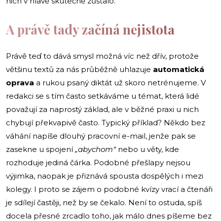
nich v hlavě skutečně zůstalo.
A právě tady začíná nejistota
Právě teď to dává smysl možná víc než dřív, protože
většinu textů za nás průběžně uhlazuje
automatická
oprava
a rukou psaný diktát už skoro netrénujeme. V
redakci se s tím často setkáváme u témat, která lidé
považují za naprostý základ, ale v běžné praxi u nich
chybují překvapivě často. Typický příklad? Někdo bez
váhání napíše dlouhý pracovní e-mail, jenže pak se
zasekne u spojení
„abychom“
nebo u věty, kde
rozhoduje jediná čárka. Podobné přešlapy nejsou
výjimka, naopak je přiznává spousta dospělých i mezi
kolegy. I proto se zájem o podobné kvízy vrací a čtenáři
je sdílejí častěji, než by se čekalo. Není to ostuda, spíš
docela přesné zrcadlo toho, jak málo dnes píšeme bez