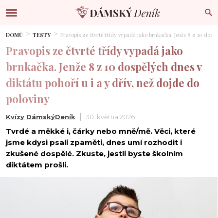
DOMŮ
TESTY
Pravopis ze čtvrté třídy vypadá jako brnkačka. Jenže 8 z 10 dospěl
Pravopis ze čtvrté třídy vypadá jako
brnkačka. Jenže 8 z 10 dospělých dnes v
diktátu pohoří u i a y dřív, než dojde do
poloviny
Kvízy DámskýDeník
30. května 2026
Tvrdé a měkké i, čárky nebo mně/mě. Věci, které
jsme kdysi psali zpaměti, dnes umí rozhodit i
zkušené dospělé. Zkuste, jestli byste školním
diktátem prošli.