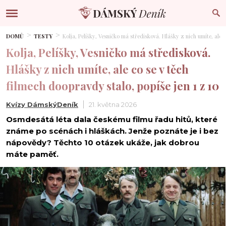
DOMŮ
TESTY
Kolja, Pelíšky, Vesničko má středisková. Hlášky z nich umíte, ale c
Kolja, Pelíšky, Vesničko má středisková.
Hlášky z nich umíte, ale co se v těch
filmech doopravdy stalo, popíše jen 1 z 10
Kvízy DámskýDeník
21. května 2026
Osmdesátá léta dala českému filmu řadu hitů, které
známe po scénách i hláškách. Jenže poznáte je i bez
nápovědy? Těchto 10 otázek ukáže, jak dobrou
máte paměť.