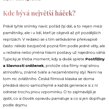
Kde bývá největší háček?
Právě tyhle snímky navíc pořád žijí dál, a to nejen mezi
pamětníky, ale i u lidí, kteří je objevili až při pozdějších
reprízách. V redakci se s tím setkáváme překvapivě
často: někdo bezpečně pozná film podle jedné věty, ale
u režiséra nebo jména hlavní postavy už najednou váhá.
Typický je třeba moment, kdy si divák splete
Postřižiny
a Slavnosti sněženek
, protože oba filmy mají silnou
atmosféru, známé tváře a nezaměnitelný styl. Není na
tom nic zvláštního. Česká filmová klasika se doma
předává skoro samozřejmě a každá generace si z ní
odnese trochu jinou vzpomínku. O to zajímavější je
zjistit, co si člověk opravdu pamatuje a co si jen doplňuje
podle dojmu.