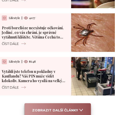
Lifestyle
|
4077
Proti borelióze neexistuje očkování.
Jediné, co vás chrání, je správné
vytáhnutí klíštěte. Většina Čechů to
dělá špatně
ČÍST DÁLE
Lifestyle
|
8648
Vytáhli jste telefon u pokladny v
Kauflandu? Váš PIN může vidět
kdokoliv. Kamera ho vysílá na velký
monitor
ČÍST DÁLE
ZOBRAZIT DALŠÍ ČLÁNKY