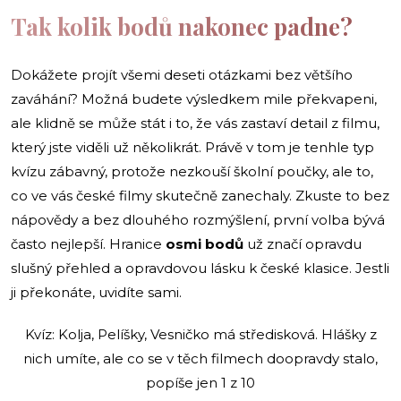
Tak kolik bodů nakonec padne?
Dokážete projít všemi deseti otázkami bez většího
zaváhání? Možná budete výsledkem mile překvapeni,
ale klidně se může stát i to, že vás zastaví detail z filmu,
který jste viděli už několikrát. Právě v tom je tenhle typ
kvízu zábavný, protože nezkouší školní poučky, ale to,
co ve vás české filmy skutečně zanechaly. Zkuste to bez
nápovědy a bez dlouhého rozmýšlení, první volba bývá
často nejlepší. Hranice
osmi bodů
už značí opravdu
slušný přehled a opravdovou lásku k české klasice. Jestli
ji překonáte, uvidíte sami.
Kvíz: Kolja, Pelíšky, Vesničko má středisková. Hlášky z
nich umíte, ale co se v těch filmech doopravdy stalo,
popíše jen 1 z 10