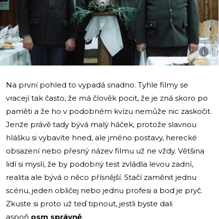
i
Na první pohled to vypadá snadno. Tyhle filmy se
vracejí tak často, že má člověk pocit, že je zná skoro po
paměti a že ho v podobném kvízu nemůže nic zaskočit.
Jenže právě tady bývá malý háček, protože slavnou
hlášku si vybavíte hned, ale jméno postavy, herecké
obsazení nebo přesný název filmu už ne vždy. Většina
lidí si myslí, že by podobný test zvládla levou zadní,
realita ale bývá o něco přísnější. Stačí zaměnit jednu
scénu, jeden obličej nebo jednu profesi a bod je pryč.
Zkuste si proto už teď tipnout, jestli byste dali
aspoň
osm správně
.