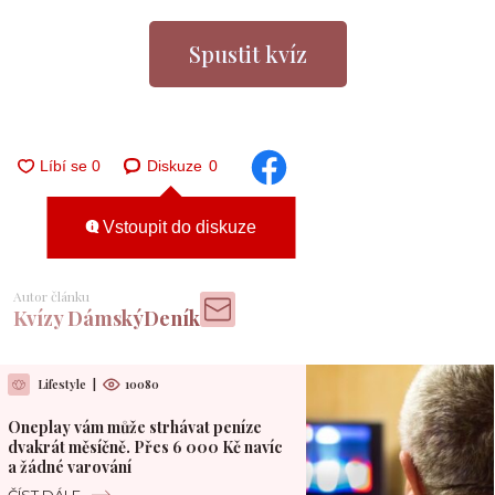
Spustit kvíz
Diskuze
0
Vstoupit do diskuze
Autor článku
Kvízy DámskýDeník
Lifestyle
|
10080
Oneplay vám může strhávat peníze
dvakrát měsíčně. Přes 6 000 Kč navíc
a žádné varování
ČÍST DÁLE