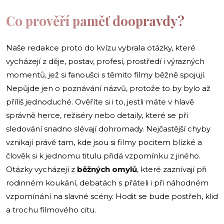
Co prověří paměť doopravdy?
Naše redakce proto do kvízu vybrala otázky, které
vycházejí z děje, postav, profesí, prostředí i výrazných
momentů, jež si fanoušci s těmito filmy běžně spojují.
Nepůjde jen o poznávání názvů, protože to by bylo až
příliš jednoduché. Ověříte si i to, jestli máte v hlavě
správně herce, režiséry nebo detaily, které se při
sledování snadno slévají dohromady. Nejčastější chyby
vznikají právě tam, kde jsou si filmy pocitem blízké a
člověk si k jednomu titulu přidá vzpomínku z jiného.
Otázky vycházejí z
běžných omylů
, které zaznívají při
rodinném koukání, debatách s přáteli i při náhodném
vzpomínání na slavné scény. Hodit se bude postřeh, klid
a trochu filmového citu.