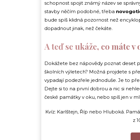
schopnost spojit známý název se správným
stavby něčím podobné, třeba
novogoti
bude spíš klidná pozornost než encykl
dopadnout jinak, než čekáte.
A teď se ukáže, co máte v
Dokážete bez nápovědy poznat deset pam
školních výletech? Možná projdete s př
vypadají podezřele jednoduše. Je to pře
Dejte si to na první dobrou a nic si nehle
české památky v oku, nebo spíš jen v ml
Kvíz: Karlštejn, Říp nebo Hluboká. Pam
z 