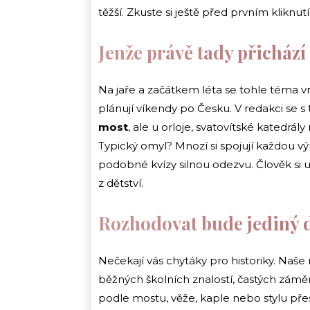
těžší. Zkuste si ještě před prvním kliknu
Jenže právě tady přichází
Na jaře a začátkem léta se tohle téma vra
plánují víkendy po Česku. V redakci se 
most
, ale u orloje, svatovítské katedr
Typický omyl? Mnozí si spojují každou vý
podobné kvízy silnou odezvu. Člověk si u
z dětství.
Rozhodovat bude jediný d
Nečekají vás chytáky pro historiky. Naše 
běžných školních znalostí, častých zámě
podle mostu, věže, kaple nebo stylu přest