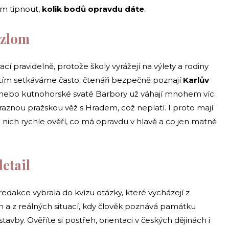
tím tipnout,
kolik bodů opravdu dáte
.
 zlom
cí pravidelně, protože školy vyrážejí na výlety a rodiny
s tím setkáváme často: čtenáři bezpečně poznají
Karlův
ály nebo kutnohorské svaté Barbory už váhají mnohem víc.
raznou pražskou věž s Hradem, což neplatí. I proto mají
 nich rychle ověří, co má opravdu v hlavě a co jen matně
etail
redakce vybrala do kvízu otázky, které vycházejí z
n a z reálných situací, kdy člověk poznává památku
avby. Ověříte si postřeh, orientaci v českých dějinách i