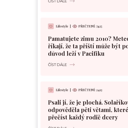
ČÍST DÁLE
Lifestyle
|
PŘEČTENÍ:
7425
Pamatujete zimu 2010? Mete
říkají, že ta příští může být 
důvod leží v Pacifiku
ČÍST DÁLE
Lifestyle
|
PŘEČTENÍ:
2413
Psali jí, že je plochá. Solařík
odpověděla pěti větami, které
přečíst každý rodič dcery