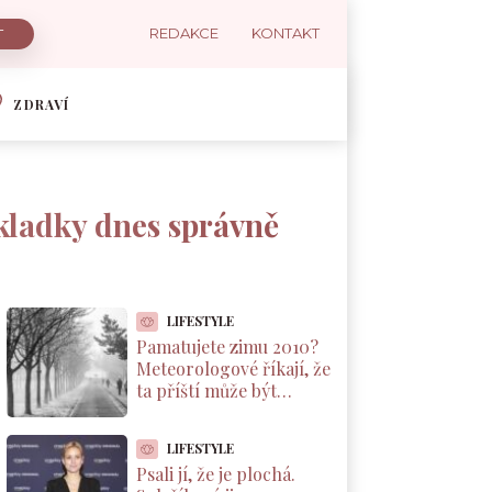
REDAKCE
KONTAKT
ZDRAVÍ
kladky dnes správně
LIFESTYLE
Pamatujete zimu 2010?
Meteorologové říkají, že
ta příští může být
podobná. A důvod leží v
Pacifiku
LIFESTYLE
Psali jí, že je plochá.