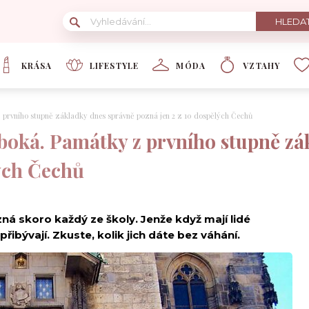
KRÁSA
LIFESTYLE
MÓDA
VZTAHY
z prvního stupně základky dnes správně pozná jen 2 z 10 dospělých Čechů
uboká. Památky z prvního stupně zá
lých Čechů
zná skoro každý ze školy. Jenže když mají lidé
ibývají. Zkuste, kolik jich dáte bez váhání.