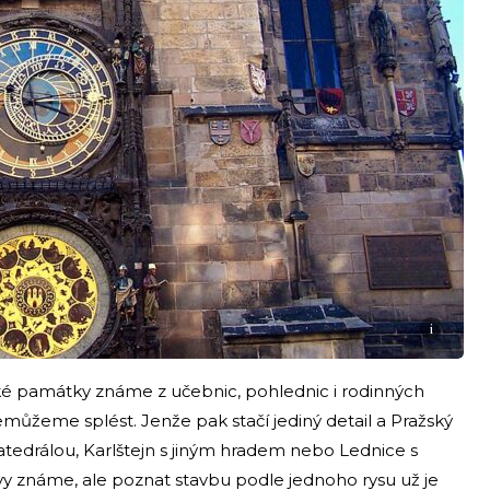
i
ké památky známe z učebnic, pohlednic i rodinných
emůžeme splést. Jenže pak stačí jediný detail a Pražský
atedrálou, Karlštejn s jiným hradem nebo Lednice s
y známe, ale poznat stavbu podle jednoho rysu už je