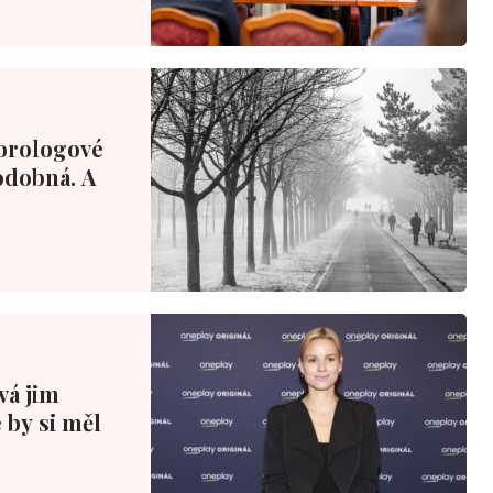
orologové
podobná. A
ová jim
 by si měl