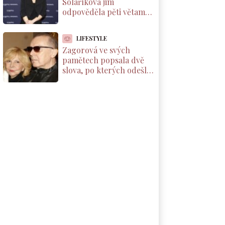
Solaříková jim
odpověděla pěti větami,
které by si měl přečíst
každý rodič dcery
LIFESTYLE
Zagorová ve svých
pamětech popsala dvě
slova, po kterých odešla
od partnera. Už se k
němu nevrátila