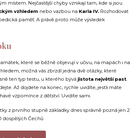
 místem. Nejčastější chyby vznikají tam, kde si jsou
ckým vzhledem
nebo vazbou na
Karla IV.
Rozhodovat
opedická paměť. A právě proto může výsledek
 oku
átek, které se běžně objevují v učivu, na mapách i na
ehledem, možná vás zbrzdí jedna dvě otázky, které
sně ten typ testu, u kterého bývá
jistota největší past
.
dejte. Až dojdete na konec, rychle uvidíte, jestli máte
havé vzpomínce z dětství. Uvidíte sami.
átky z prvního stupně základky dnes správně pozná jen 2
10 dospělých Čechů