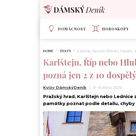
DOMÁCNOST
HOROSKOPY
DOMŮ
TESTY
Karlštejn, Říp nebo Hluboká. Památky 
Karlštejn, Říp nebo Hl
pozná jen 2 z 10 dospě
Kvízy DámskýDeník
19. května 2026
Pražský hrad, Karlštejn nebo Lednice 
památky poznat podle detailu, chyby př