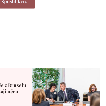
Spustit kvíz
že z Bruselu
ají něco