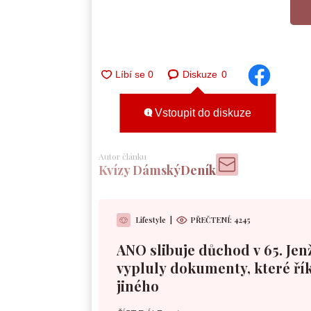
Diskuze
0
Vstoupit do diskuze
Autor článku
Kvízy DámskýDeník
Lifestyle
|
PŘEČTENÍ:
4245
ANO slibuje důchod v 65. Jen
vypluly dokumenty, které řík
jiného