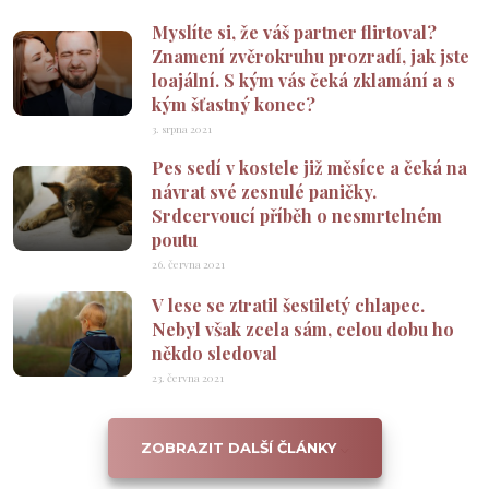
Myslíte si, že váš partner flirtoval?
Znamení zvěrokruhu prozradí, jak jste
loajální. S kým vás čeká zklamání a s
kým šťastný konec?
3. srpna 2021
Pes sedí v kostele již měsíce a čeká na
návrat své zesnulé paničky.
Srdcervoucí příběh o nesmrtelném
poutu
26. června 2021
V lese se ztratil šestiletý chlapec.
Nebyl však zcela sám, celou dobu ho
někdo sledoval
23. června 2021
ZOBRAZIT DALŠÍ ČLÁNKY