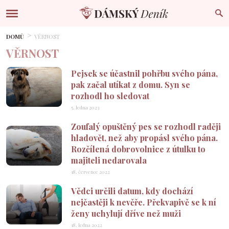
DOMŮ
VĚRNOST
VĚRNOST
Pejsek se účastnil pohřbu svého pána,
pak začal utíkat z domu. Syn se
rozhodl ho sledovat
5. ledna 2023
Zoufalý opuštěný pes se rozhodl raději
hladovět, než aby propásl svého pána.
Rozčílená dobrovolnice z útulku to
majiteli nedarovala
18. července 2022
Vědci určili datum, kdy dochází
nejčastěji k nevěře. Překvapivě se k ní
ženy uchylují dříve než muži
18. ledna 2022