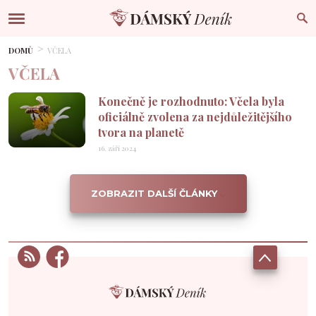
DOMŮ
VČELA
VČELA
Konečně je rozhodnuto: Včela byla
oficiálně zvolena za nejdůležitějšího
tvora na planetě
16. září 2024
ZOBRAZIT DALŠÍ ČLÁNKY