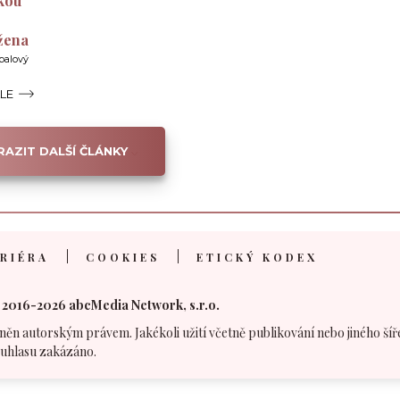
kou
 žena
balový
ÁLE
AZIT DALŠÍ ČLÁNKY
RIÉRA
COOKIES
ETICKÝ KODEX
 2016-2026 abcMedia Network, s.r.o.
něn autorským právem. Jakékoli užití včetně publikování nebo jiného šíř
uhlasu zakázáno.