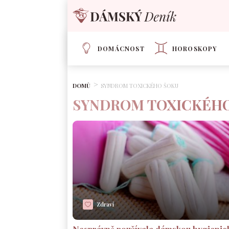
DOMÁCNOST
HOROSKOPY
DOMŮ
SYNDROM TOXICKÉHO ŠOKU
SYNDROM TOXICKÉH
Zdraví