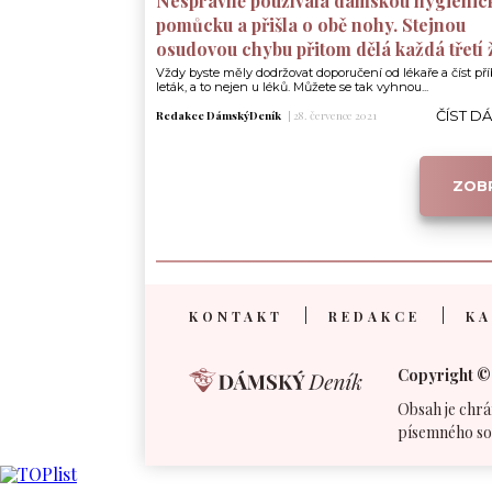
Nesprávně používala dámskou hygienic
pomůcku a přišla o obě nohy. Stejnou
osudovou chybu přitom dělá každá třetí
Vždy byste měly dodržovat doporučení od lékaře a číst pří
leták, a to nejen u léků. Můžete se tak vyhnou...
ČÍST D
Redakce DámskýDeník
|
28. července 2021
ZOBR
KONTAKT
REDAKCE
KA
Copyright ©
Obsah je chrá
písemného so