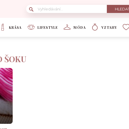
KRÁSA
LIFESTYLE
MÓDA
VZTAHY
O ŠOKU