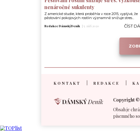
Pěstování rostlin snižuje stres. Vyzkouše
nenáročné sukulenty
Z americké studie, která proběhla v roce 2015, vyplývá, že
pěstování pokojových rostlin významně snižuje stres...
ČÍST D
Redakce DámskýDeník
|
5. září 2020
ZOBR
KONTAKT
REDAKCE
KA
Copyright ©
Obsah je chrá
písemného so