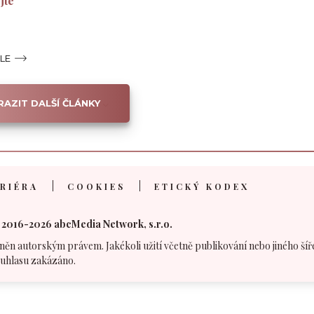
jte
ÁLE
AZIT DALŠÍ ČLÁNKY
RIÉRA
COOKIES
ETICKÝ KODEX
 2016-2026 abcMedia Network, s.r.o.
něn autorským právem. Jakékoli užití včetně publikování nebo jiného šíř
uhlasu zakázáno.