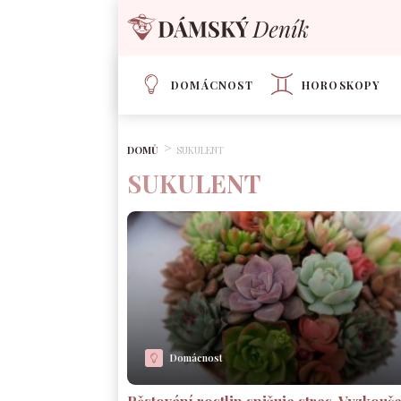
DOMÁCNOST
HOROSKOPY
DOMŮ
SUKULENT
SUKULENT
Domácnost