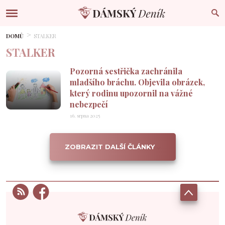
DOMŮ
STALKER
STALKER
Pozorná sestřička zachránila
mladšího bráchu. Objevila obrázek,
který rodinu upozornil na vážné
nebezpečí
16. srpna 2025
ZOBRAZIT DALŠÍ ČLÁNKY