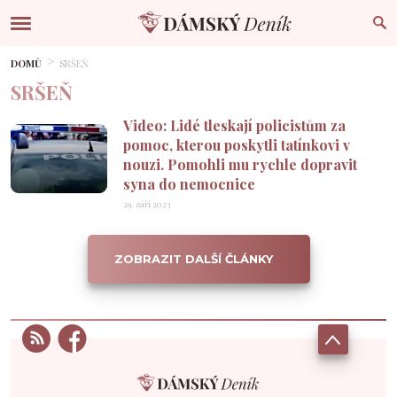
DOMŮ
SRŠEŇ
SRŠEŇ
Video: Lidé tleskají policistům za
pomoc, kterou poskytli tatínkovi v
nouzi. Pomohli mu rychle dopravit
syna do nemocnice
29. září 2023
ZOBRAZIT DALŠÍ ČLÁNKY