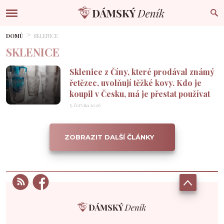
DOMŮ
SKLENICE
SKLENICE
Sklenice z Číny, které prodával známý
řetězec, uvolňují těžké kovy. Kdo je
koupil v Česku, má je přestat používat
5. června 2026
ZOBRAZIT DALŠÍ ČLÁNKY