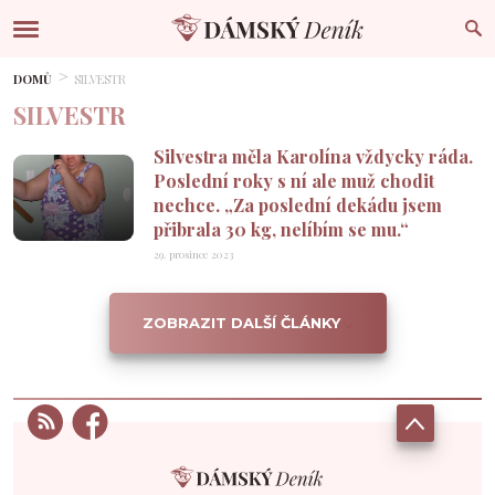
DOMŮ
SILVESTR
SILVESTR
Silvestra měla Karolína vždycky ráda.
Poslední roky s ní ale muž chodit
nechce. „Za poslední dekádu jsem
přibrala 30 kg, nelíbím se mu.“
29. prosince 2023
ZOBRAZIT DALŠÍ ČLÁNKY