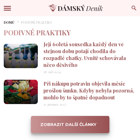
DOMŮ
PODIVNÉ PRAKTIKY
PODIVNÉ PRAKTIKY
Její 60letá sousedka každý den ve
stejnou dobu potají chodila do
rozpadlé chatky. Uvnitř schovávala
něco děsivého
28. září 2024
Při nákupu potravin objevila měsíc
prošlou šunku. Kdyby nebyla pozorná,
mohlo by to špatně dopadnout
11. prosince 2023
ZOBRAZIT DALŠÍ ČLÁNKY