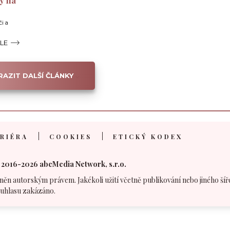
y na
či a
ÁLE
AZIT DALŠÍ ČLÁNKY
RIÉRA
COOKIES
ETICKÝ KODEX
 2016-2026 abcMedia Network, s.r.o.
něn autorským právem. Jakékoli užití včetně publikování nebo jiného šíř
uhlasu zakázáno.