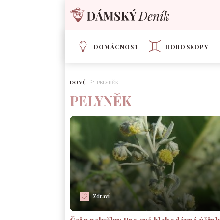
DOMÁCNOST
HOROSKOPY
DOMŮ
PELYNĚK
PELYNĚK
Zdraví