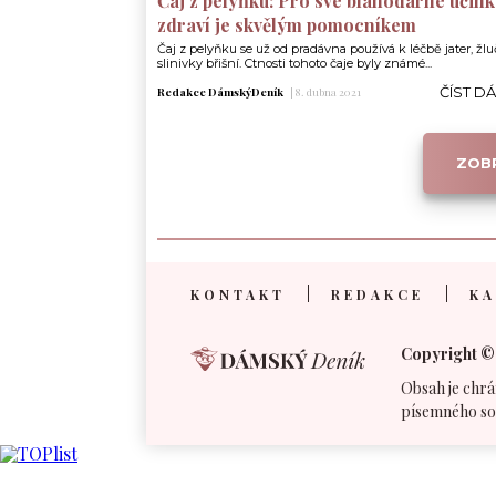
Čaj z pelyňku: Pro své blahodárné účink
zdraví je skvělým pomocníkem
Čaj z pelyňku se už od pradávna používá k léčbě jater, žlu
slinivky břišní. Ctnosti tohoto čaje byly známé...
ČÍST D
Redakce DámskýDeník
|
8. dubna 2021
ZOBR
KONTAKT
REDAKCE
KA
Copyright ©
Obsah je chrá
písemného so