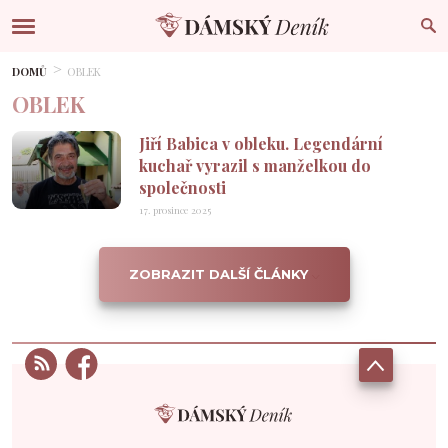
DOMŮ
OBLEK
OBLEK
Jiří Babica v obleku. Legendární
kuchař vyrazil s manželkou do
společnosti
17. prosince 2025
ZOBRAZIT DALŠÍ ČLÁNKY