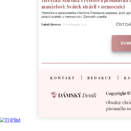
Herečka Martina Preissová promluvila 
manželovi: Svátek strávil v nemocnici
Herečka a spisovatelka Martina Preissová popsala, proč jej
strávil svátek v nemocnici. Zároveň uvedla ...
ČÍST D
Lukáš Jírovec
|
16. listopadu 2025
ZOBR
KONTAKT
REDAKCE
KA
Copyright ©
Obsah je chrá
písemného so