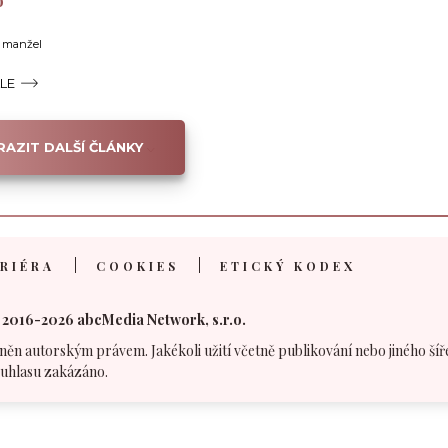
o
í manžel
ÁLE
AZIT DALŠÍ ČLÁNKY
RIÉRA
COOKIES
ETICKÝ KODEX
 2016-2026 abcMedia Network, s.r.o.
něn autorským právem. Jakékoli užití včetně publikování nebo jiného šíř
uhlasu zakázáno.