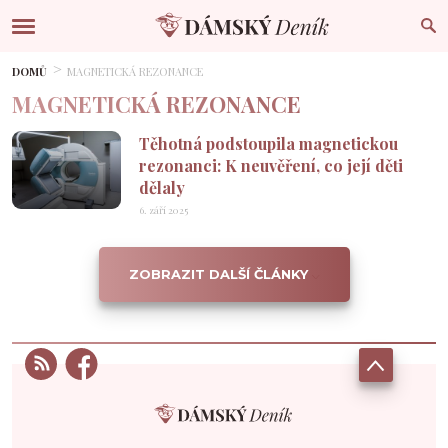
DOMŮ
MAGNETICKÁ REZONANCE
MAGNETICKÁ REZONANCE
Těhotná podstoupila magnetickou
rezonanci: K neuvěření, co její děti
dělaly
6. září 2025
ZOBRAZIT DALŠÍ ČLÁNKY