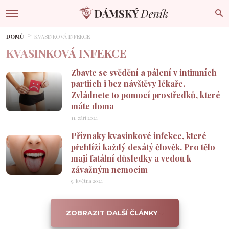
DOMŮ
KVASINKOVÁ INFEKCE
KVASINKOVÁ INFEKCE
Zbavte se svědění a pálení v intimních
partiích i bez návštěvy lékaře.
Zvládnete to pomocí prostředků, které
máte doma
11. září 2021
Příznaky kvasinkové infekce, které
přehlíží každý desátý člověk. Pro tělo
mají fatální důsledky a vedou k
závažným nemocím
9. května 2021
ZOBRAZIT DALŠÍ ČLÁNKY