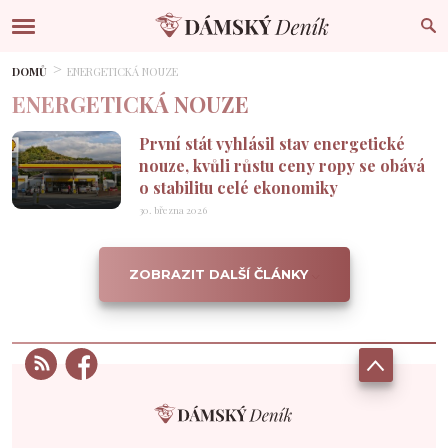
DOMŮ
ENERGETICKÁ NOUZE
ENERGETICKÁ NOUZE
První stát vyhlásil stav energetické
nouze, kvůli růstu ceny ropy se obává
o stabilitu celé ekonomiky
30. března 2026
ZOBRAZIT DALŠÍ ČLÁNKY