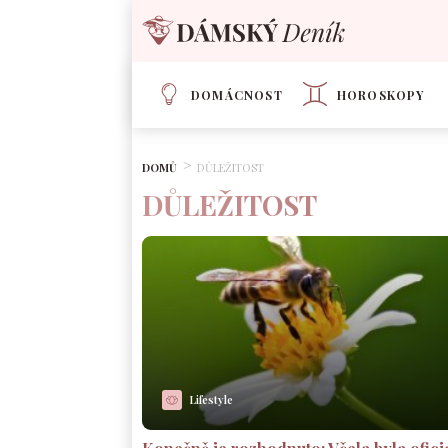
DOMÁCNOST
HOROSKOPY
DOMŮ
DŮLEŽITOST
DŮLEŽITOST
Lifestyle