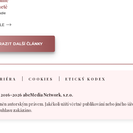
álně
netě
odle
ÁLE
AZIT DALŠÍ ČLÁNKY
RIÉRA
COOKIES
ETICKÝ KODEX
 2016-2026 abcMedia Network, s.r.o.
něn autorským právem. Jakékoli užití včetně publikování nebo jiného šíř
uhlasu zakázáno.