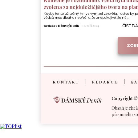
Konečně je rozhodnuto: Včela byla ofici
zvolena za nejdůležitějšího tvora na pla
Kdyby tento užitečný hmyz vymizel ze světa, lidstvo by p
vědců moc dlouho nepřežilo. Je znepokojivé, že ně...
ČÍST D
Redakce DámskýDeník
|
16. září 2024
ZOBR
KONTAKT
REDAKCE
KA
Copyright ©
Obsah je chrá
písemného so