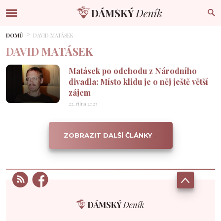
DOMŮ
DAVID MATÁSEK
DAVID MATÁSEK
Matásek po odchodu z Národního
divadla: Místo klidu je o něj ještě větší
zájem
22. října 2025
ZOBRAZIT DALŠÍ ČLÁNKY